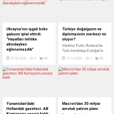
Ukrayna’nın işgali boks
Türkiye doğalgazın ve
galasını iptal ettirdi:
diplomasinin merkezi mi
“Hayatları tehlike
oluyor?
altındayken
Vladimir Putin, Astana’da
eğlenemezdik”
Türk mevkidaşı Erdoğan’a
Bu cumartesi gecesi
Türkiye’yi bir doğalgaz
25.02.2022
0
68
15.10.2022
0
68
Almanya’nın Hamburg
merkezine dönüştürme
kentinde düzenlenmesi
teklifinde bulundu. Bu
beklenen ve Volkan
sayede Rus doğalgazı
Gökçek’in de ringe çıkacağı
“başta Avrupa” olmak üzere
karşılaşma Rusya’nın
üçüncü ülkelere
Ukrayna’yı işgal girişimleri
satılabilecek. Avrupa basını,
nedeniyle iptal oldu. Türk
Putin’in teklifinin Türkiye’nin
boks kulübü EC BOXİNG ile
uluslararası konumunu
Alman SES Boxing
güçlendireceği konusunda
Yunanistan’daki
Macron’dan 30 milyar
ortaklığıyla cumartesi
hemfikir. Bunun diplomaside
Hollandalı gazeteci: AB
avroluk yatırım planı
wdvdms Almanya’nın
bir barış perspektifine sahip
Komisyonu sessiz kaldı