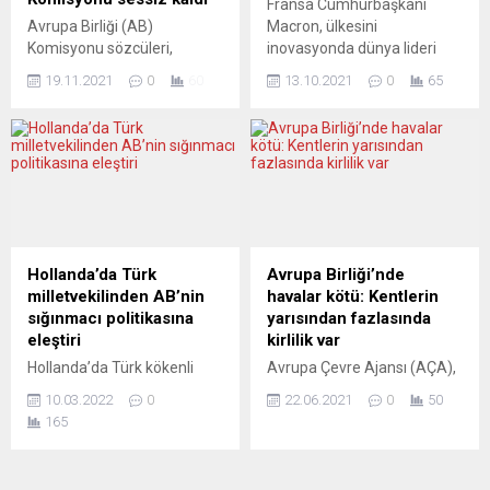
Fransa Cumhurbaşkanı
Hamburg kentinde
olup olmadığına dair ise
Avrupa Birliği (AB)
Macron, ülkesini
düzenlenmesi planlanan
büyük düşünce farklılıkları
Komisyonu sözcüleri,
inovasyonda dünya lideri
boks galası ana maçını
mevcut. ADEVĂRUL
Yunanistan Başbakanı
yapmak üzere sanayinin
Ukraynalı boksör Ihor
(Romanya)...
19.11.2021
0
60
13.10.2021
0
65
Kiryakos Miçotakis’i
yeniden yapılandırılmasını
Shevadzutskyi’nin yapacağı
“göçmenlerle ilgili yalan
öngören 30 milyar avroluk
galaya katılamaması...
söylemekle” suçlayan
yatırım planı açıkladı. Fransa
Hollandalı gazeteci Ingeborg
Cumhurbaşkanı Emmanuel
Beugel’in, aldığı tehditler
Macron, Fransız sanayisini
sebebiyle bu ülkeden
ve araştırma-geliştirme (Ar-
ayrılmaya karar vermesiyle
Ge) faaliyetlerini yeniden
ilgili soruyu yanıtsız bıraktı.
yapılandırmak için 30 milyar
Ingeborg Beugel’in, basın
avroluk bir yatırım planı
Hollanda’da Türk
Avrupa Birliği’nde
toplantısında Miçotakis’i geri
açıkladı. Cumhurbaşkanlığı
milletvekilinden AB’nin
havalar kötü: Kentlerin
itmelerle ilgili yalan
seçimlerine altı ay kala
sığınmacı politikasına
yarısından fazlasında
söylemekle suçlamasının
Elysee Sarayı’nda
eleştiri
kirlilik var
ardından ülkeyi terk etmek
girişimcilerle düzenlenen
Hollanda’da Türk kökenli
Avrupa Çevre Ajansı (AÇA),
zorunda kalmasına neden
etkinlikte konuşan...
milletvekilli Tunahan Kuzu,
Avrupa Birliği’nde (AB)
olan...
10.03.2022
0
22.06.2021
0
50
Hollanda ve Avrupa’nın
analiz ettiği 323 kentin
165
sığınmacı politikasını
yarısından fazlasında hava
eleştirdi. Üyelerinin
kalitesinin kötü olduğunu
çoğunluğunu Türk ve
tespit etti. AÇA’nın raporuna