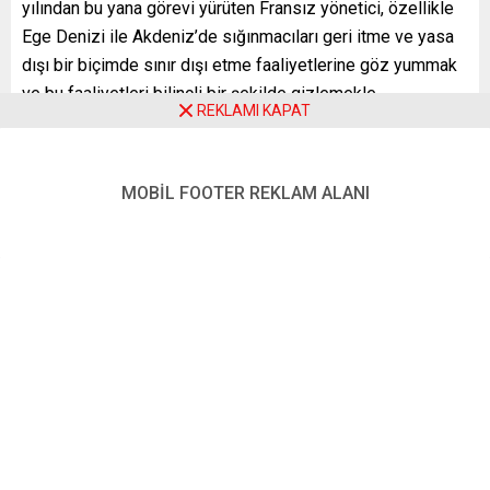
yılından bu yana görevi yürüten Fransız yönetici, özellikle
Ege Denizi ile Akdeniz’de sığınmacıları geri itme ve yasa
dışı bir biçimde sınır dışı etme faaliyetlerine göz yummak
ve bu faaliyetleri bilinçli bir şekilde gizlemekle
REKLAMI KAPAT
suçlanıyordu.
Frontex Yönetim Kurulu, Fabrice Leggeri’nin istifasını
sunmasının ardından cuma günü yaptığı açıklamada,
MOBİL FOOTER REKLAM ALANI
Leggeri’nin istifasının kabul edildiğini ve bu görevi geçici
olarak Letonyalı Aija Kalnaja’nın üstleneceğini bildirdi.
Kalnaja, Frontex’teki görevinden önce Letonya’da emniyet
genel müdürü yardımcılığı görevinde bulunmuştu.
Haberin devamı için tıklayın:
https://www.dw.com/tr/yunanistanın-geri-itme-
uygulamaları-frontexte-istifa-getirdi/a-61641741
YENİ POSTA – BRÜKSEL
FOTO: AA