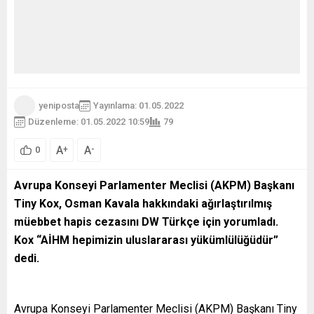
yeniposta
Yayınlama: 01.05.2022
Düzenleme: 01.05.2022 10:59
79
A
A
+
-
0
Avrupa Konseyi Parlamenter Meclisi (AKPM) Başkanı
Tiny Kox, Osman Kavala hakkındaki ağırlaştırılmış
müebbet hapis cezasını DW Türkçe için yorumladı.
Kox “AİHM hepimizin uluslararası yükümlülüğüdür”
dedi.
Avrupa Konseyi Parlamenter Meclisi (AKPM) Başkanı Tiny