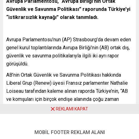
Avrupa Parlamentosu, “Avrupa Birliği’nin Ortak
Güvenlik ve Savunma Politikası” raporunda Türkiye’yi
“istikrarsızlık kaynağı” olarak tanımladı.
Avrupa Parlamentosu’nun (AP) Strasbourg’da devam eden
genel kurul toplantılarında Avrupa Birliği’nin (AB) ortak dış,
güvenlik ve savunma politikalarıyla ilgili iki ayrı rapor
görüşüldü.
AB’nin Ortak Güvenlik ve Savunma Politikası hakkında
Liberal Grup (Renew) üyesi Fransız parlamenter Nathalie
Loiseau tarafından kaleme alınan raporda Türkiye’nin, “AB
ve komşuları için birçok endişe alanında çoğu zaman
istikrar bozucu rol oynadığı ve böylelikle bölgesel barış,
REKLAMI KAPAT
güvenlik ve istikrarı tehdit ettiği“ savunuldu. Loiseau
2019’da AP üyesi olmadan önce ülkesi Fransa’da
Cumhurbaşkanı Emmanuel Macron’un Avrupa İşleri
MOBİL FOOTER REKLAM ALANI