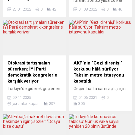
ithalatı son 20 yılda 26 kat
SPOT: Tutuklanan gazeteci
arttı. Atık ithalatına sadece
23.01.2022
0
42
01.08.2022
0
46
Sedef Kabaş ve “dili
geçen yıl 14 milyar dolar
kopartılmakla” tehdit edilen
ödendi. Uzmanlara göre
sanatçı Sezen Aksu’ya
atıklara yönelik denetimler
Avrupa’daki Türkiye kökenli
yetersiz. Türkiye’nin hurda
gazetecilerden dayanışma
ve atık ithalatına yönelik
mesajı geldi. Avrupa Türk
eleştiriler artmaya başladı.
Gazeteciler Birliği (ATGB) bir
Birçok çevreden Türkiye’nin
basın açıklamasıyla Saray’ın
Avrupa’nın çöplüğü olma
şarkı sözü ve atasözü
yolunda ilerlediği
Otokrasi tartışmaları
AKP’nin “Gezi direnişi”
korkusuna işaret ederek, biri
değerlendirmeleri geliyor.
sürerken: İYİ Parti̇
korkusu hâlâ sürüyor:
gazeteci diğeri sanatçı iki
İthalat rakamları son 20
demokratik kongrelerle
Taksim metro istasyonu
kadını sindirmeyi ve böylece
yılda...
karşılık veriyor
kapatıldı
eleştirel sesleri susturmayı...
Türkiye’de giderek güçlenen
Geçen hafta cami açılışı için
otokratik yönetim anlayışına
yüzlerce kişinin toplandığı
09.11.2025
01.06.2021
0
ilişkin tartışmalar
Taksim’de Gezi eylemlerini
yorumlar kapalı
237
305
çerçevesinde İYİ Parti, çok
anma etkinliği polis
adaylı ve yüksek katılımlı
tarafından yasaklandı. Bu
kongreleriyle demokrasi
kapsamda İstanbul Valiliği,
şöleni havasında bir süreç
Taksim metro istasyonunun
yürütüyor. İYİ Parti Bursa İl
kapatıldığını duyurdu.