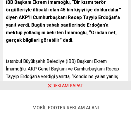
İBB Başkanı Ekrem İmamoğlu, “Bir kısmı terör
örgütleriyle iltisaklı olan 45 bin kişiyi işe doldurdular”
diyen AKP’li Cumhurbaşkanı Recep Tayyip Erdoğan’a
yanıt verdi. Bugün sabah saatlerinde Erdoğan’a
mektup yolladığını belirten İmamoğlu, “Oradan net,
gerçek bilgileri görebilir” dedi.
İstanbul Büyükşehir Belediye (İBB) Başkanı Ekrem
İmamoğlu, AKP Genel Başkanı ve Cumhurbaşkanı Recep
Tayyip Erdoğan’a verdiği yanıtta, “Kendisine yalan yanlış
ifadelere göz yummasın diye, bizimle irtibat kursun diye
REKLAMI KAPAT
Sayın Cumhurbaşkanı’na da bugün sabah saatlerinde bu
mektubumu yolladım. Oradan net, gerçek bilgileri görebilir.
Bilgi kaynağını düzeltsin Sayın Cumhurbaşkanı” dedi.
MOBİL FOOTER REKLAM ALANI
Kızılcahamam’da dün AKP’li belediye başkanlarına
seslenen Erdoğan, CHP Genel Başkanı Kemal Kılıçdaroğlu