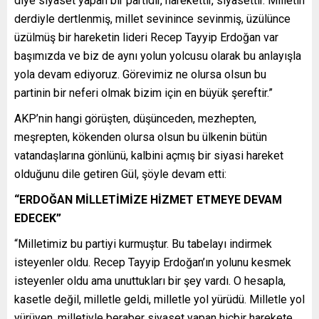
diye siyaset yapan bir partidir, harekettir, siyasettir. Milletin
derdiyle dertlenmiş, millet sevinince sevinmiş, üzülünce
üzülmüş bir hareketin lideri Recep Tayyip Erdoğan var
başımızda ve biz de aynı yolun yolcusu olarak bu anlayışla
yola devam ediyoruz. Görevimiz ne olursa olsun bu
partinin bir neferi olmak bizim için en büyük şereftir.”
AKP’nin hangi görüşten, düşünceden, mezhepten,
meşrepten, kökenden olursa olsun bu ülkenin bütün
vatandaşlarına gönlünü, kalbini açmış bir siyasi hareket
olduğunu dile getiren Gül, şöyle devam etti:
“ERDOĞAN MİLLETİMİZE HİZMET ETMEYE DEVAM
EDECEK”
“Milletimiz bu partiyi kurmuştur. Bu tabelayı indirmek
isteyenler oldu. Recep Tayyip Erdoğan’ın yolunu kesmek
isteyenler oldu ama unuttukları bir şey vardı. O hesapla,
kasetle değil, milletle geldi, milletle yol yürüdü. Milletle yol
yürüyen, milletiyle beraber siyaset yapan hiçbir harekete,