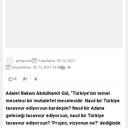
yeniposta
Yayınlama: 25.12.2021
Düzenleme: 25.12.2021 10:48
48
A
A
+
-
0
Adalet Bakanı Abdulhamit Gül, “Türkiye’nin temel
meselesi bir muhalefet meselesidir. Nasıl bir Türkiye
tasavvur ediyorsun kardeşim? Nasıl bir Adana
geleceği tasavvur ediyorsun, nasıl bir Türkiye
tasavvur ediyorsun? ‘Projen, vizyonun ne?’ dediğinde