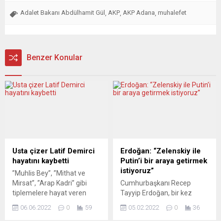
Adalet Bakanı Abdülhamit Gül
AKP
AKP Adana
muhalefet
,
,
,
Benzer Konular
Usta çizer Latif Demirci
Erdoğan: “Zelenskiy ile
hayatını kaybetti
Putin’i bir araya getirmek
istiyoruz”
”Muhlis Bey”, ”Mithat ve
Mirsat”, ”Arap Kadri” gibi
Cumhurbaşkanı Recep
tiplemelere hayat veren
Tayyip Erdoğan, bir kez
usta çizer Latif Demirci 61
daha Türkiye’nin Ukrayna
06.06.2022
0
59
05.02.2022
0
36
yaşında hayatını kaybetti.
krizinde arabuluculuk