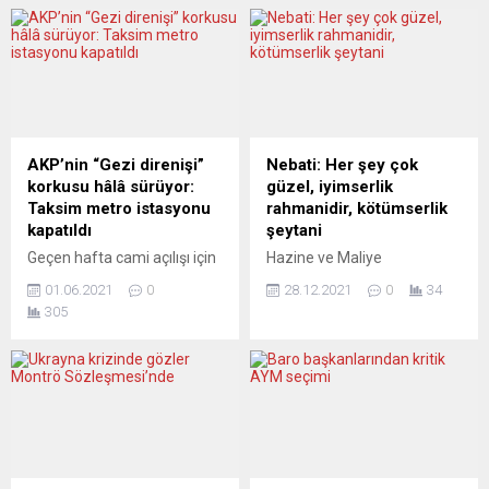
“Muhlis Bey”, “Mithat ve
yapmak istediğini belirterek,
Mirsat”, “Arap Kadri“, “Press
Batı’nın sorunun çözümüne
Bey ve Media Hanım” gibi
katkı sağlayamadığını ifade
unutulmaz tiplemelere
etti. Ukrayna ziyaretini
hayat veren usta çizer Latif
tamamlayan
Demirci (61) hayatını
Cumhurbaşkanı Recep
kaybetti. Hürriyet Kitap
Tayyip Erdoğan, dönüş
Sanat, haberi, “Gazetemizin
yolculuğunda gazetecilere
AKP’nin “Gezi direnişi”
Nebati: Her şey çok
usta çizeri...
yaptığı açıklamada, Ukrayna
korkusu hâlâ sürüyor:
güzel, iyimserlik
Devlet Başkanı Vladimir
Taksim metro istasyonu
rahmanidir, kötümserlik
Zelenskiy’e liderler
kapatıldı
şeytani
seviyesinde bir zirve veya
Geçen hafta cami açılışı için
Hazine ve Maliye
teknik düzeyde
yüzlerce kişinin toplandığı
Bakanı Nureddin Nebati,
görüşmelere ev sahipliği
01.06.2021
0
28.12.2021
0
34
Taksim’de Gezi eylemlerini
Cumhurbaşkanı Tayyip
yapabileceklerini...
305
anma etkinliği polis
Erdoğan’ın kur korumalı
tarafından yasaklandı. Bu
mevduat sistemini açıkladığı
kapsamda İstanbul Valiliği,
20 Aralık’ı tarihi bir gün
Taksim metro istasyonunun
olarak nitelerken, “O gece
kapatıldığını duyurdu.
dolar satılmadı. Kamu
Taksim Dayanışması,
bankaları devreye girmedi.
Makine Mühendisleri Odası
Hiç kimse devreye girmedi.
önüne toplanma çağrısı
Bireysel satıcılar devreye