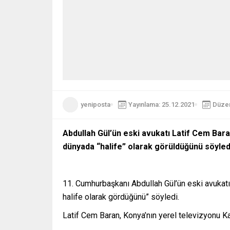
yeniposta
Yayınlama: 25.12.2021
Düzen
Abdullah Gül’ün eski avukatı Latif Cem Bar
dünyada “halife” olarak görüldüğünü söyled
11. Cumhurbaşkanı Abdullah Gül’ün eski avukatı
halife olarak gördüğünü” söyledi.
Latif Cem Baran, Konya’nın yerel televizyonu K