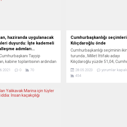
an, haziranda uygulanacak
Cumhurbaşkanlığı seçimleri
leri duyurdu: İşte kademeli
Kılıçdaroğlu önde
lleşme adımları…
Cumhurbaşkanlığı seçiminin ikin
 Cumhurbaşkanı Tayyip
turunda , Millet İttifakı adayı
n, kabine toplantısının ardından
Kılıçdaroğlu yüzde 51,04, Cumh
malarda bulundu. Erdoğan’ın
İttifakı adayı Erdoğan yüzde 48
6.2021
0
70
28.05.2023
yorumlar kapalı
malarından satır başları şöyle:
aldı.YSK Başkanı Ahmet Yener,
454
Lig’i şampiyon olarak
sonucuna ilişkin yayın yasağının
ayan Beşiktaş’ın yönetimi,
itibarıyla sona ereceğini bildirmiş
cularıyla bir araya gelerek
YENİ POSTA – ANKARA KAYNAK
rini tebrik ettik. Seyircisiz
1
n Süper Lig’i önümüzdeki
tribünleri doldurmayı temenni
uz. Basketbolda Avrupa
ne ulaşan Anadolu Efes’in
ine ortak olduk. Kendilerine