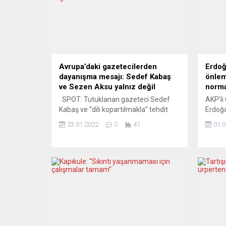
Avrupa’daki gazetecilerden
Erdoğ
dayanışma mesajı: Sedef Kabaş
önlem
ve Sezen Aksu yalnız değil
norma
SPOT: Tutuklanan gazeteci Sedef
AKP’li
Kabaş ve “dili kopartılmakla” tehdit
Erdoğa
edilen sanatçı Sezen Aksu’ya
açıkla
23.01.2022
0
41
01.0
Avrupa’daki Türkiye kökenli
açıkla
gazetecilerden dayanışma mesajı
Süper 
geldi. Avrupa Türk Gazeteciler Birliği
tamaml
(ATGB) bir basın açıklamasıyla
futbol
Saray’ın şarkı sözü ve atasözü
kendile
korkusuna işaret ederek, biri gazeteci
oynana
diğeri sanatçı iki kadını sindirmeyi ve
sezon 
böylece eleştirel sesleri susturmayı...
ediyor
zaferi
sevinc