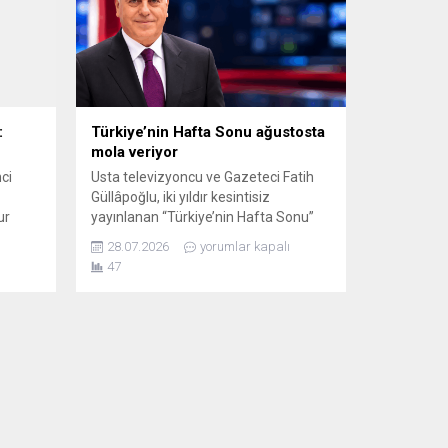
:
Türkiye’nin Hafta Sonu ağustosta
mola veriyor
ci
Usta televizyoncu ve Gazeteci Fatih
Güllâpoğlu, iki yıldır kesintisiz
ur
yayınlanan “Türkiye’nin Hafta Sonu”
,96 oy
programının ağustos ayında kısa bir
28.07.2026
yorumlar kapalı
 seçim
ara vereceğini açıkladı. Güllâpoğlu,
47
 18.15
açıklamasında programın başarısında
ti.
emeği bulunan ekip arkadaşlarına,
: Tele
program partnerlerine, yurt dışı
temsilcilerine ve izleyicilere teşekkür
etti. Programın sunucusu Fatih
Güllâpoğlu, 26 Temmuz Pazar günü
188’inci bölümü yayımlanan
Türkiye’nin...