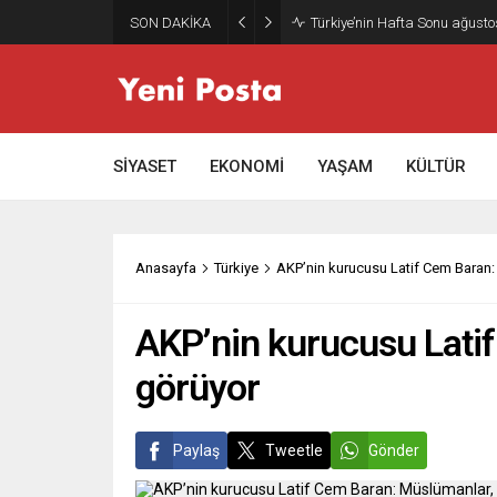
SON DAKİKA
Türkiye’nin Hafta Sonu ağusto
SİYASET
EKONOMİ
YAŞAM
KÜLTÜR
Anasayfa
Türkiye
AKP’nin kurucusu Latif Cem Baran: 
AKP’nin kurucusu Latif
görüyor
Paylaş
Tweetle
Gönder