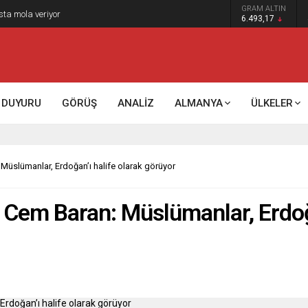
GRAM ALTIN
sta mola veriyor
6.493,17
DUYURU
GÖRÜŞ
ANALİZ
ALMANYA
ÜLKELER
Müslümanlar, Erdoğan’ı halife olarak görüyor
 Cem Baran: Müslümanlar, Erdoğa