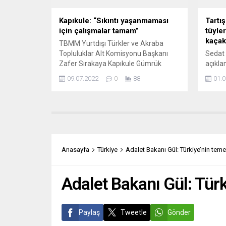
şahsım
Kapıkule: “Sıkıntı yaşanmaması
Tartış
için çalışmalar tamam”
tüyler
kaçakç
TBMM Yurtdışı Türkler ve Akraba
Topluluklar Alt Komisyonu Başkanı
Sedat 
Zafer Sırakaya Kapıkule Gümrük
açıklam
kapısını ziyaretinde gerekli önlemlerin
İçişle
09.07.2022
0
88
01.0
alındığını bildirdi. Ak Parti İstanbul
Ağar h
milletvekili Sırakaya’nın açıklaması
bulund
şöyle: “Avrupalı Türk kardeşlerimizin,
iddial
vatandaşlarımızın bayram izinlerini ve
işaret
senelik tatillerini Anavatanlarında
Öztürk
geçirmek için araçlarıyla Türkiye’ye
yazısı
giriş yapıkları Kapıkule sınır kapımızda
Yalıka
Anasayfa
Türkiye
Adalet Bakanı Gül: Türkiye’nin tem
âşığı oldukları Türkiyelerine
gazete
kavuşurken yaşadıkları...
bamba
Adalet Bakanı Gül: Tür
Paylaş
Tweetle
Gönder