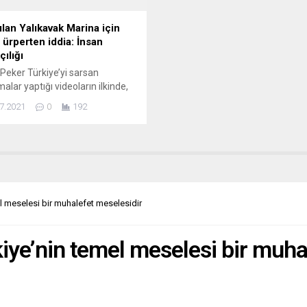
 ve milletim...
ılan Yalıkavak Marina için
 ürperten iddia: İnsan
ılığı
Peker Türkiye’yi sarsan
alar yaptığı videoların ilkinde,
ri ve Adalet eski Bakanı Mehmet
7.2021
0
192
akkında önemli iddialarda
u. Bodrum Yalıkavak Marina’yı
arındaki önemli bir adres olarak
 etti. A3 Haber yazarı Serdar
 iddialara ilişkin kaleme aldığı
nda yasadışı yollardan Bodrum
vak Marina’dan İtalya’ya giden
el meselesi bir muhalefet meselesidir
ci Seyhan Uludağ‘ın
şka...
kiye’nin temel meselesi bir muha