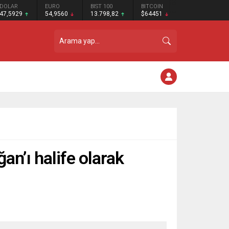
DOLAR
EURO
BIST 100
BITCOIN
47,5929
54,9560
13.798,82
$64451
n’ı halife olarak