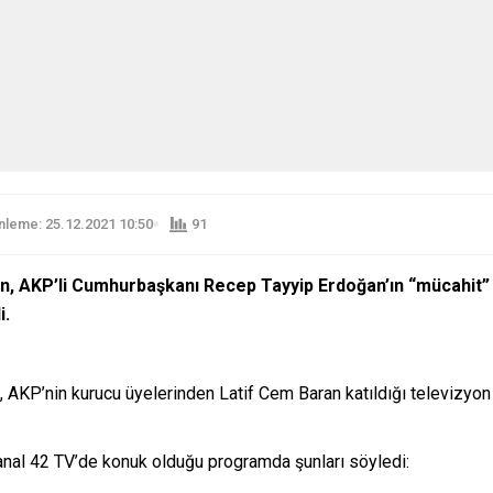
leme: 25.12.2021 10:50
91
an, AKP’li Cumhurbaşkanı Recep Tayyip Erdoğan’ın “mücahit”
i.
, AKP’nin kurucu üyelerinden Latif Cem Baran katıldığı televizyo
anal 42 TV’de konuk olduğu programda şunları söyledi: