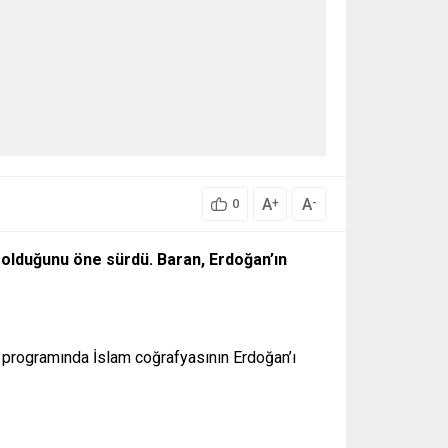
A
A
+
-
0
 olduğunu öne sürdü. Baran, Erdoğan’ın
n programında İslam coğrafyasının Erdoğan’ı