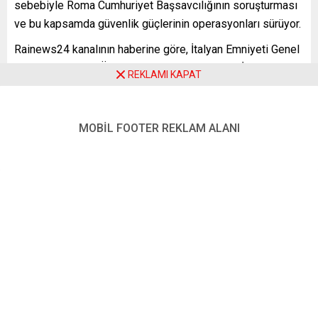
sebebiyle Roma Cumhuriyet Başsavcılığının soruşturması
ve bu kapsamda güvenlik güçlerinin operasyonları sürüyor.
Rainews24 kanalının haberine göre, İtalyan Emniyeti Genel
Soruşturmalar ve Özel Operasyonlar Birimi ve İtalyan
REKLAMI KAPAT
jandarması (Carabinieri) ekipleri, olayda sorumlulukları
tespit edilen Forza Nuova mensubu 8 kişiyi sorguladı ve
evlerinde aramalar yaptı.
MOBİL FOOTER REKLAM ALANI
İtalya’da savcılığın soruşturmasının, 1952 tarihli, faşist
oluşumların yeniden örgütlenmesini yasaklayan “Scelba
Yasası” ve 1993 tarihli din, kin, ırka dayalı ayrımcılığa karşı
çıkarılan “Mancino Yasası”a dayandığı, operasyonların da
bu kapsamda yapıldığı belirtildi.
Nazi yanlısı aşırı sağcı oluşum Forza Nuova, bu hadiseden
önce de ekim ayında ülkenin en büyük işçi konfederasyonu
olan İtalya Genel İş Konfederasyonu’nun (CGIL) Roma’daki
genel merkezinin aşı karşıtı yürüyüş sırasında basılmasıyla