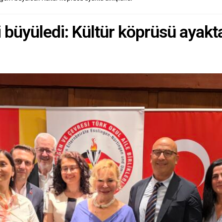
eyi DSÖ Genel Direktörü
yesus, örgütün...
 büyüledi: Kültür köprüsü ayakta