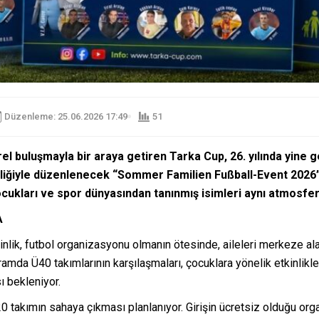
Düzenleme: 25.06.2026 17:49
51
l buluşmayla bir araya getiren Tarka Cup, 26. yılında yine geni
rliğiyle düzenlenecek “Sommer Familien Fußball-Event 2026”
çocukları ve spor dünyasından tanınmış isimleri aynı atmosfe
A
nlik, futbol organizasyonu olmanın ötesinde, aileleri merkeze al
 Ü40 takımlarının karşılaşmaları, çocuklara yönelik etkinlikler,
ı bekleniyor.
 takımın sahaya çıkması planlanıyor. Girişin ücretsiz olduğu org