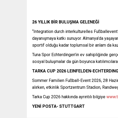
26 YILLIK BİR BULUŞMA GELENEĞİ
“Integration durch interkulturelles Fußballevent
dayanışmaya katkı sunuyor. Almanya’da yaşayan 
sportif olduğu kadar toplumsal bir anlam da kaz
Tuna Spor Echterdingen’in ev sahipliğinde gerçe
sosyal buluşmalar da gün boyunca katılımcılara
TARKA CUP 2026 LEINFELDEN-ECHTERDIN
Sommer Familien Fußball-Event 2026, 28 Hazira
alırken, etkinlik Sportzentrum Stadion, Randw
Tarka Cup 2026 hakkında ayrıntılı bilgiye
www.t
YENİ POSTA- STUTTGART