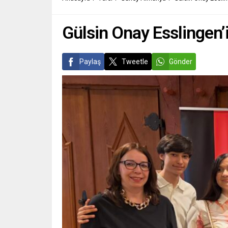
gelişm
Ghebre
Gülsin Onay Esslingen’i
Paylaş
Tweetle
Gönder