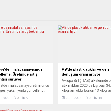
tere’de imalat sanayisinde
AB’de plastik atıklar ve geri
lleme: Üretimde artış
dönüşüm oranı artıyor
ntisi sürüyor
Avrupa Birliği (AB) ülkelerinde p
ere’de imalat sanayi üretimi öncü
atık miktarı 2020’de kişi başı 34
gesi yukarı yönlü güncellendi.
kilogram oldu, bunun 13 kilogra
rkit/CIPS tarafından yapılan
dönüşüme gitti. AB istatistik Dai
1.2022
0
91
22.10.2022
0
48
mada, ülkede geçen yılın aralık
Eurostat’ın verilerine göre, plast
in 57,6 olarak açıklanan imalat
miktarını azaltma çabalarına ka
 Satınalma Yöneticileri
AB’de plastik atıklar 2010’a gör