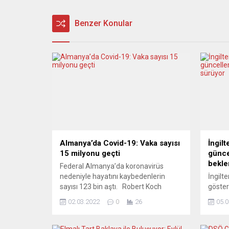
Benzer Konular
Almanya’da Covid-19: Vaka sayısı
İngil
15 milyonu geçti
günce
bekle
Federal Almanya’da koronavirüs
nedeniyle hayatını kaybedenlerin
İngilt
sayısı 123 bin aştı. Robert Koch
göster
Enstitüsünden (RKI) yapılan
IHS Ma
02.03.2022
0
26
05.0
açıklamaya göre, Federal Almanya’da
açıkla
Covid-19 tespit edilen kişi sayısı son
ayı iç
24 saatte 186 bin 406 artarak 15
sanayi