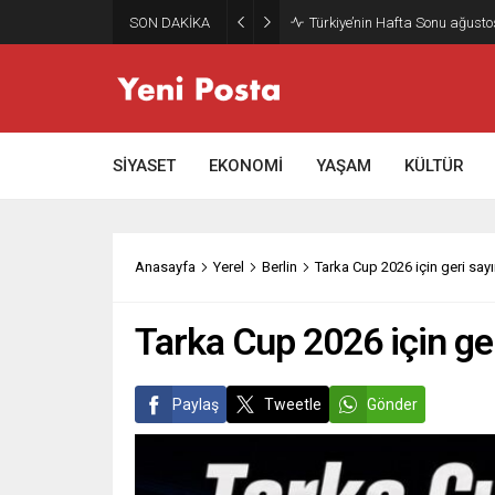
SON DAKİKA
Gazze’nin geleceği: Teknokrati
SİYASET
EKONOMİ
YAŞAM
KÜLTÜR
Anasayfa
Yerel
Berlin
Tarka Cup 2026 için geri say
Tarka Cup 2026 için ge
Paylaş
Tweetle
Gönder