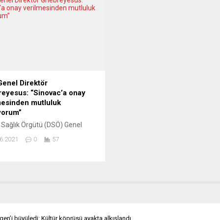
i’nin (PMI) 57,9 seviyesine
yüzde 23 artarak 2020’de kişi b
edildiği bildirildi. Ülkede imalat
34,6 kilograma ulaştı. Atık mikta
risi kasımda 58,1 seviyesini
birlikte geri dönüşüm...
tü. Açıklamada, aralıkta imalat
ünde bir önceki aya...
enel Direktör
eyesus: “Sinovac’a onay
mesinden mutluluk
yorum”
Sağlık Örgütü (DSÖ) Genel
törü Tedros Adhanom
6.2021
0
57
yesus, Çin’in geliştirdiği yeni
c aşısının acil kullanımına onay
mesinden mutluluk duyduğunu
i. DSÖ, Sinovac aşısının ağır
ıkları ve hastaneye yatışları
100 önlediğini duyurdu. Örgüt,
kle 8’inci Covid-19 aşısına acil
ım onayı vermiş oldu. Bu
gen’i büyüledi: Kültür köprüsü ayakta alkışlandı