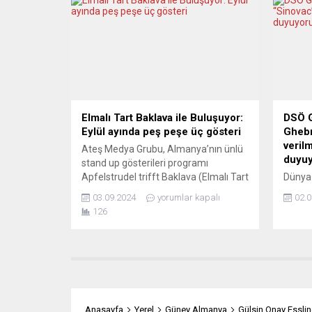
milyon 53 bin 624’e yükseldi. Ülkede
Endeks
son 24 saatte Covid-19’dan 301
revize 
kişinin yaşamını yitirmesiyle virüse
PMI ve
bağlı toplam...
görmüş
sektör
Elmalı Tart Baklava ile Buluşuyor:
DSÖ G
Eylül ayında peş peşe üç gösteri
Ghebr
veril
Ateş Medya Grubu, Almanya’nın ünlü
duyu
stand up gösterileri programı
Apfelstrudel trifft Baklava (Elmalı Tart
Dünya 
Baklava ile Buluşuyor) ile eylül ayında
Direk
03.09.2024
yorumlar kapalı
02.0
üç ayrı komedi şovla seyircilerine
Ghebre
126
kapılarını açmaya hazırlanıyor.
Sinova
Frankfurt’ta unutulmaz bir stand-up
veril
gecesi: Masud Akbarzadeh “Geyşa” ile
bildird
geliyor Gösteri 15 Eylül 2024 pazar
hastal
akşamı saat 20’den itibaren
yüzde 
Arnsburger Str 24,...
böyleli
kullan
Anasayfa
Yerel
Güney Almanya
Gülsin Onay Esslin