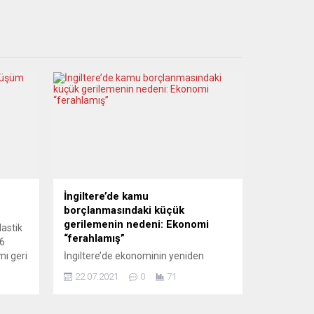
İngiltere’de kamu
borçlanmasındaki küçük
gerilemenin nedeni: Ekonomi
lastik
“ferahlamış”
,6
mı geri
İngiltere’de ekonominin yeniden
resi
açılmasının etkisiyle kamu
22.07.2021
0
71
ik atık
borçlanması geçen ay 22,8 milyar
rşın
sterline geriledi. Ancak kamu
e
borçlanması yüzde 99,7 ile ulusal