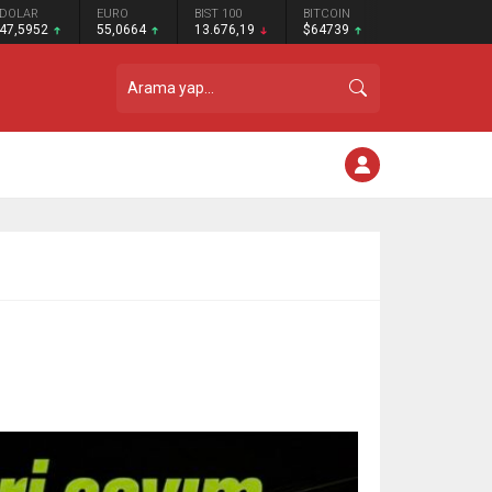
DOLAR
EURO
BIST 100
BITCOIN
47,5952
55,0664
13.676,19
$64739