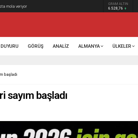
GRAM ALTIN
k kontrol mü, kolonializm mi?
6.528,76
DUYURU
GÖRÜŞ
ANALİZ
ALMANYA
ÜLKELER
ım başladı
ri sayım başladı