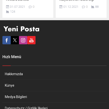
milletvekili adayı Aynur...
avukatlarından Bilal
(Serie A) takımlarından
31.07.2021
0
01.12.2021
0
88
Erdoğan, her hafta
Juventus’un çoğunluk
124
yayınlanan “Hakkınız Var”
hissesine sahip Exor
adlı programda finansal
Holding’in İcra Kurulu
hesap bilgileri paylaşımı ile
Başkanı John Elkann, siyah-
ilgili son gelişmeleri
beyazlı ekibe futbolcu
aktarıyor. Hukukçu Bilal
transferlerinden haksız
Gümüş’ün sorularını
kazanç sağladığına yönelik
yanıtlayan BAB Hukuk ve
devam eden soruşturmada
Danışmanlık’tan Bilal
kulübün yargı ile işbirliği
Erdoğan, otomatik bilgi
içinde olduğunu belirtti.
Hızlı Menü
paylaşımı ile ilgili tüm merak
Juventus hisselerinin yüzde
edilenleri Yeni Posta
63,8’ine sahip Exor
gazetesinin YouTube
Holding’in İcra Kurulu
kanalında vatandaşlara
Başkanı Elkann, holdingin
Hakkımızda
aktarıyor.
etkinliğinde...
Künye
Medya Bilgileri
Datenschutz / Gizlilik İlkeleri