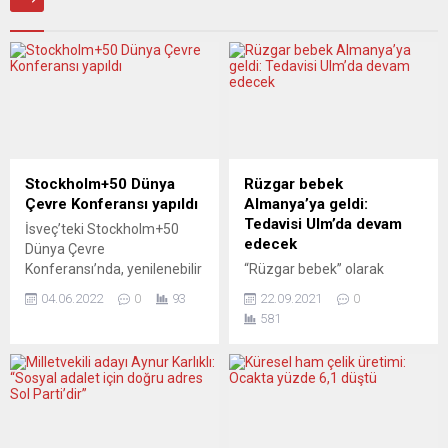
Stockholm+50 Dünya
Rüzgar bebek
Çevre Konferansı yapıldı
Almanya’ya geldi:
Tedavisi Ulm’da devam
İsveç’teki Stockholm+50
edecek
Dünya Çevre
Konferansı’nda, yenilenebilir
“Rüzgar bebek” olarak
enerji ve doğaya dayalı
bilinen SMA (spinal
04.06.2022
0
93
22.09.2021
0
çöçümler için yatırım
musküler atrofi) hastası
581
çağrıları dikkat çekti. İsveç
Rüzgar Samet Çiçek,
ve Kenya’nın Birleşmiş
Almanya’ya ailesiyle geldi.
Milletler’le (BM) işbirliği
Stuttgart Havaalanı’nda Ulm
içinde 2-3 Haziran’da
Ditib yöneticileri ve
başkent Stockholm’de
gönüllüler tarafından
ortaklaşa düzenlediği
karşılanan Rüzgar Bebek,