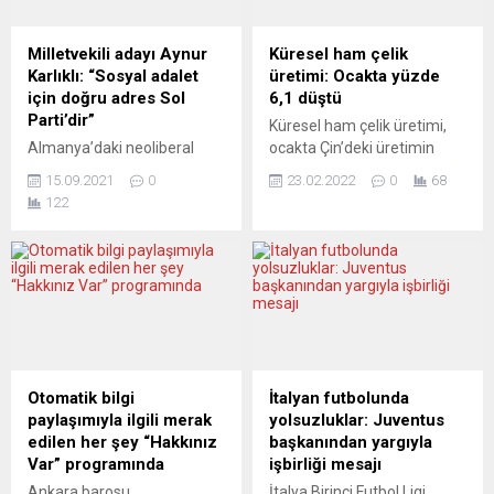
konferansa BM Genel
isminin açıklanmasını
Sekreteri Antonio Guterres,
istemeyen hayırsever bir
ABD İklim Elçisi John Kerry
işadamının devasa desteği
Milletvekili adayı Aynur
Küresel ham çelik
ve 129 ülkenin temsilcileri,
ve Ulmlu bazı işadamlarının
Karlıklı: “Sosyal adalet
üretimi: Ocakta yüzde
Dünya Ticaret Örgütü ve
katkısı sayesinde özel
için doğru adres Sol
6,1 düştü
Dünya...
ambulansla Ulm’a
Parti’dir”
Küresel ham çelik üretimi,
naklediliyor. Tedavisine
Almanya’daki neoliberal
ocakta Çin’deki üretimin
başlanacak olan Rüzgar
politikaların ülkeyi çıkmaza
yüzde 11’in üzerinde
Bebeğin 29...
15.09.2021
0
23.02.2022
0
68
sürüklediğini, mülteci,
düşmesiyle geçen yılın aynı
122
göçmen, işsiz, kadın ve
dönemine göre yüzde 6,1
çocukların fakirleşme
azalarak 155 milyon tona
sorunu ile acilen başa
geriledi. Merkezi Brüksel’de
çıkılması gerektiğini
bulunan Dünya Çelik Birliği
kaydeden Sol Parti
(Worldsteel), ocak ayı ham
milletvekili adayı Aynur
çelik üretim verilerini
Karlıklı, halkın artık siyasette
açıkladı. Buna göre, küresel
değişim istediğini söyledi.
ham çelik üretimi, ocakta
Sol Parti’nin, 26 Eylül
2021’nin aynı dönemine
Otomatik bilgi
İtalyan futbolunda
seçimlerinden sonra bir sol
kıyasla yüzde...
paylaşımıyla ilgili merak
yolsuzluklar: Juventus
koalisyon hükümetinde
edilen her şey “Hakkınız
başkanından yargıyla
mutlaka yer alması
Var” programında
işbirliği mesajı
gerektiğini savunan
Ankara barosu
İtalya Birinci Futbol Ligi