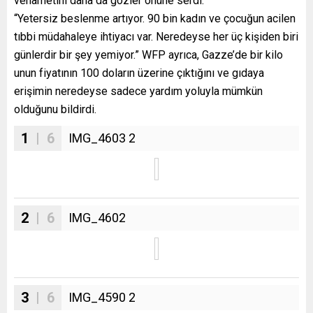
vehametini daha da gözler önüne serdi:
“Yetersiz beslenme artıyor. 90 bin kadın ve çocuğun acilen
tıbbi müdahaleye ihtiyacı var. Neredeyse her üç kişiden biri
günlerdir bir şey yemiyor.” WFP ayrıca, Gazze’de bir kilo
unun fiyatının 100 doların üzerine çıktığını ve gıdaya
erişimin neredeyse sadece yardım yoluyla mümkün
olduğunu bildirdi.
1
| 6
IMG_4603 2
2
| 6
IMG_4602
3
| 6
IMG_4590 2