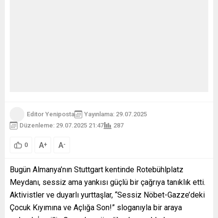
Editor Yeniposta
Yayınlama: 29.07.2025
Düzenleme: 29.07.2025 21:47
287
A
A
+
-
0
Bugün Almanya’nın Stuttgart kentinde Rotebühlplatz
Meydanı, sessiz ama yankısı güçlü bir çağrıya tanıklık etti.
Aktivistler ve duyarlı yurttaşlar, “Sessiz Nöbet-Gazze’deki
Çocuk Kıyımına ve Açlığa Son!” sloganıyla bir araya