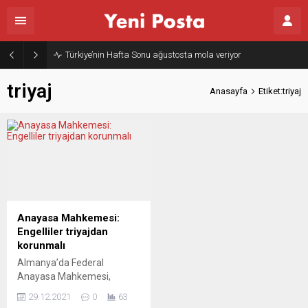
Türkiye’nin Hafta Sonu ağustosta mola veriyor
triyaj
Anasayfa
Etiket:triyaj
Anayasa Mahkemesi:
Engelliler triyajdan
korunmalı
Almanya’da Federal
Anayasa Mahkemesi,
pandemide “triyaja”
29.12.2021
0
63
başvurulmak durumunda