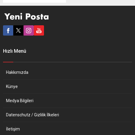
kalındığında yasa yapıcıların
engellileri korumak için
önlem alması gerektiğine
hükmetti. Almanya’da 2.
Dünya Savaşı’nda
başvurulan triyaj sistemi,
savaş alanlarında ve acil
durumlarda hastaların
Hızlı Menü
yaşama şansı ve aciliyeti
gibi göstergelere bakılarak
tıbbi müdahalede öncelik
sıralaması yapılması
Hakkımızda
anlamına geliyor.
Almanya’da son
Künye
aylarda artan korona...
Medya Bilgileri
Datenschutz / Gizlilik İlkeleri
İletişim