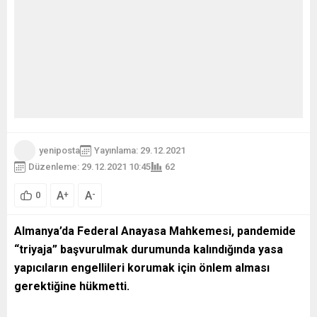
yeniposta
Yayınlama: 29.12.2021
Düzenleme: 29.12.2021 10:45
62
A
A
+
-
0
Almanya’da Federal Anayasa Mahkemesi, pandemide
“triyaja” başvurulmak durumunda kalındığında yasa
yapıcıların engellileri korumak için önlem alması
gerektiğine hükmetti.