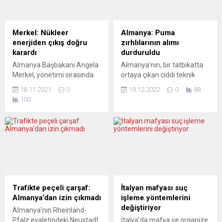
Merkel: Nükleer
Almanya: Puma
enerjiden çıkış doğru
zırhlılarının alımı
karardı
durduruldu
Almanya Başbakanı Angela
Almanya’nın, bir tatbikatta
Merkel, yönetimi sırasında
ortaya çıkan ciddi teknik
alınan nükleer enerjiden
sorunlardan sonra Puma tipi
18.11.2021
0
19.12.2022
0
88
çıkış kararının doğru
zırhlı muharebe aracı alımını
100
olduğunu yineledi.
askıya aldığı bildirildi. Federal
Fedreral Almanya
Almanya Savunma Bakanı
Başbakanı Angela
Christine Lambrecht,
Merkel, Reuters haber
Berlin’de yaptığı açıklamada,
ajansına verdiği mülakatta
aracın sağlam olduğu
nükleer enerjiden çıkmakla
kanıtlanana kadar ikinci parti
ülkesinin doğru olanı
alımının olmayacağını
yaptığını söyledi. “Elbette
söyledi. Puma ile ilgili gelen
kömürden ve nükleer
eleştirilen haklı olduğunu
Trafikte peçeli çarşaf:
İtalyan mafyası suç
enerjiden vazgeçerek şimdi
dile getiren Lambrecht,
Almanya’dan izin çıkmadı
işleme yöntemlerini
enerji dönüşümünü
“Askerlerimiz, silah
değiştiriyor
Almanya’nın Rheinland-
başarmak gibi iddialı ve
sistemlerinin...
Pfalz eyaletindeki Neustadt
İtalya’da mafya ve organize