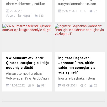
çetin bir ödevle karşı karşıya
İdare Mahkemesi, trafikte
suç yapılanmalarının, son
olduğumuz doğrudur”...
yüzün gizlenmesini
yıllarda suç işleme
27.07.2023
22.09.2021
0
97
yasaklayan maddeye
yöntemlerinde değişikliğe
yorumlar kapalı
313
uymak istemeyen bir
giderek daha az şiddete
kadının başvurusunu
başvurduğu, bunun yerine
reddetti. Peçeli çarşaf giyen
daha çok “sessizce sızma”
kadın, trafikte yüzünü
yöntemini benimsediği
gizleme yasağından muaf
belirtildi. Mafya ile Mücadele
tutulma talebinde
ve Soruşturma Birimi’nin
bulunmuştu. Mahkeme,
(DIA) parlamentoya
peçeli çarşafın dini
sunduğu, İtalyan basınına da
nedenlerle takılan
yansıyan raporda, mafya ve
VW olumsuz etkilendi:
İngiltere Başbakanı
başörtüsünden farklı olarak
organize suç örgütlerinin
Çin’deki satışlar çip kıtlığı
Johnson: “İran, çirkin
yüzün sadece gözlerinin
ülkenin tamamında çıkarı
nedeniyle düştü
saldırının sonuçlarıyla
dışında kalan bölümlerini de
olduğu ifade...
yüzleşmeli”
Alman otomobil üreticisi
kapattığına dikkat çekti.
Volkswagen (VW) Grubu’nun
İngiltere Başbakanı Boris
Trafik Yönetmeliği’nde...
en büyük pazarlarından
Johnson, İran’ın İsrailli bir
11.01.2022
0
93
03.08.2021
0
62
Çin’deki araç satışları geçen
şirkete ait gemiye
yıl 2020’ye göre yüzde 14
düzenlediği saldırının
azalarak 3,3 milyon adede
sonuçlarıyla yüzleşmesi
geriledi. VW Grubu Çin Üst
gerektiğini bildirdi. Johnson,