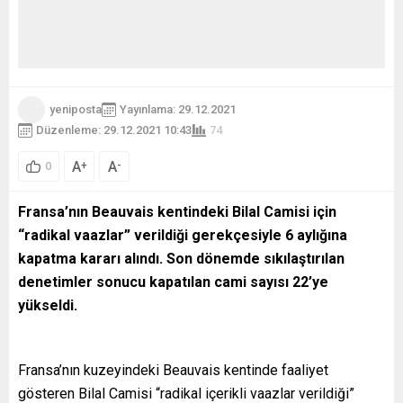
yeniposta
Yayınlama: 29.12.2021
Düzenleme: 29.12.2021 10:43
74
A
A
+
-
0
Fransa’nın Beauvais kentindeki Bilal Camisi için
“radikal vaazlar” verildiği gerekçesiyle 6 aylığına
kapatma kararı alındı. Son dönemde sıkılaştırılan
denetimler sonucu kapatılan cami sayısı 22’ye
yükseldi.
Fransa’nın kuzeyindeki Beauvais kentinde faaliyet
gösteren Bilal Camisi “radikal içerikli vaazlar verildiği”