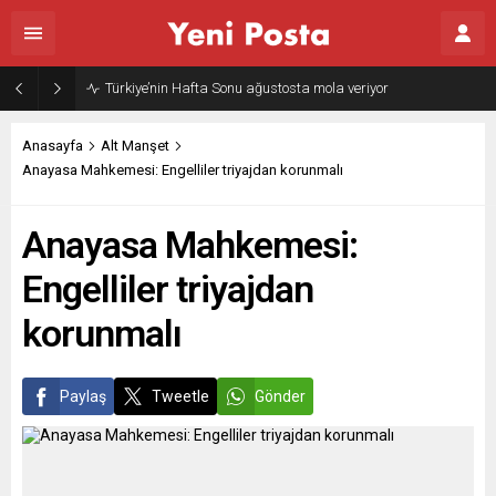
Türkiye’nin Hafta Sonu ağustosta mola veriyor
Anasayfa
Alt Manşet
Anayasa Mahkemesi: Engelliler triyajdan korunmalı
Anayasa Mahkemesi:
Engelliler triyajdan
korunmalı
Paylaş
Tweetle
Gönder