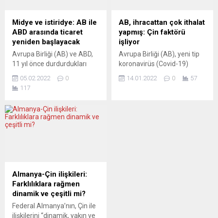
CEZALANDIRILMALI Zeit
yüzde 14,1 artarak 2 trilyon
Online köşe yazarı Matthias
434,3 milyar avroya,...
Midye ve istiridye: AB ile
AB, ihracattan çok ithalat
Naß, gerilimin azalması
ABD arasında ticaret
yapmış: Çin faktörü
durumunda dahi
yeniden başlayacak
işliyor
Moskova’nın bu...
Avrupa Birliği (AB) ve ABD,
Avrupa Birliği (AB), yeni tip
11 yıl önce durdurdukları
koronavirüs (Covid-19)
midye ve istiridye gibi
salgının hız kazandığı Kasım
05.02.2022
0
14.01.2022
0
57
kabuklu deniz ürünleri
2021’de 8,3 milyar avro dış
117
ticaretine yeniden başlama
ticaret açığı verdi. Avrupa
kararı aldı. AB Komisyonu,
İstatistik Dairesi (Eurostat),
şubat ayı sonundan itibaren
AB ve Avro Bölgesi’nin 2021
İspanya ve Hollanda ile
yılı kasım ayı uluslararası
ABD’nin Washington ve
ticaret verilerini yayımladı.
Massachusetts eyaletleri
Buna göre, AB’nin ihracatı,
arasında midye ve istiridye
kasımda önceki yılın aynı
gibi kabuklu deniz ürünleri
dönemine göre yüzde 13,8
ticareti yapılmasını
artarak 201,4...
Almanya-Çin ilişkileri:
sağlayacak mevzuatın
Farklılıklara rağmen
onaylandığını...
dinamik ve çeşitli mi?
Federal Almanya’nın, Çin ile
ilişkilerini “dinamik, yakın ve