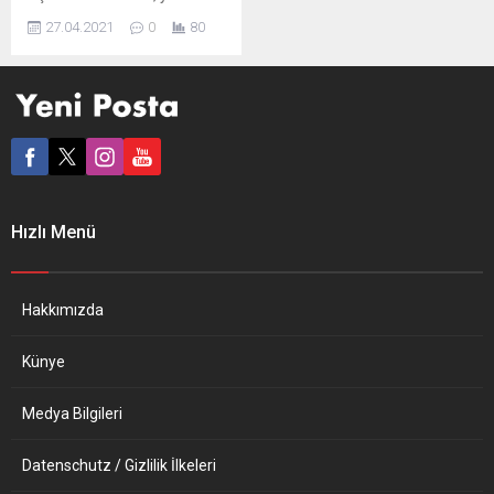
çeşitli” olarak gördüğü
27.04.2021
0
80
bildirildi. Dünyanın birçok
ülkesiyle yaptığı ticarette
fazla veren, yani sattığından
daha az ithal eden Almanya,
Çin ile ticaretinde açık
veriyor. Federal Almanya
Hükümet Sözcüsü Steffen
Seibert, her iki yılda bir
yapılan Almanya-Çin
Hızlı Menü
Hükümetler Arası İstişare
Toplantısı’nın altıncısının,
yeni tip...
Hakkımızda
Künye
Medya Bilgileri
Datenschutz / Gizlilik İlkeleri