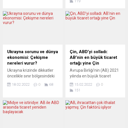
119
şubatta bir önceki aya göre
mali piyasalarına erişiminin,
0,1 puan düşüşle 17,6 puana
ayrılıkçı bölgelerle ticaretin
geriledi. IfW ve DIW gibi önde
hedef alınmasına yönelik
gelen ekonomik araştırma
teklifler bulunuyor Avrupa
kurumları da Ukrayna
Birliği (AB), Rusya’ya karşı ilk
krizinin daralmayı
yaptırım paketinin
beraberinde getireceğine
Ukrayna’daki ayrılıkçıları
dikkat çekti. Ekonomi
tanıma kararını alanları, Rus
Araştırma Enstitüsü (Ifo),
ordusunu finanse eden
Ukrayna sorunu ve dünya
Çin, ABD’yi solladı:
Almanya için şubat ayı
bankaları, Rusya’nın AB
ekonomisi: Çekişme
AB’nin en büyük ticaret
ihracat beklentileri anketinin
sermaye ve mali
nereleri vurur?
ortağı yine Çin
sonuçlarını yayımladı. Buna
piyasalarına erişim
Ukrayna krizinde dikkatler
Avrupa Birliği’nin (AB) 2021
göre,...
imkânlarını, ayrılıkçı...
öncelikle sınır bölgesindeki
yılında en büyük ticaret
askeri hareketliliğe yönelmiş
ortağı 695,5 milyar avroluk
18.02.2022
0
68
15.02.2022
0
durumda. Ancak Avrupa
ticaret hacmiyle Çin oldu.
151
basını, çok daha önce
Avrupa İstatistik Ofisi
başlayan ve etkisini gelecek
(Eurostat), AB ve Avro
yıllar boyunca sürdürecek
Bölgesi’nin 2021 yılına ilişkin
olan ihtilafın ekonomik
uluslararası ticaret verilerini
yönlerini de analiz ediyor.
yayımladı. Buna göre, Avro
ZEIT ONLINE (Almanya)
Bölgesi’nde 2021’de toplam
RUSYA HER HALÜKÂRDA
ihracat önceki yıla kıyasla