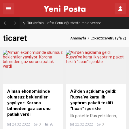
Türkiye’nin Hafta Sonu ağustosta mola veriyor
ticaret
Anasayfa
Etiket:ticaret
(Sayfa 2)
Alman ekonomisinde
AB’den açıklama geldi:
olumsuz beklentiler
Rusya’ya karşı ilk
yayılıyor: Korona
yaptırım paketi teklifi
bitmeden gaz sorunu
“ticari” içerikte
patlak verdi
İlk pakette Rus yetkililerin,
Almanya’da Ifo Sanayi
Rus ordusunu finanse eden
24.02.2022
0
93
22.02.2022
0
İhracat Beklenti Endeksi,
bankaların, Rusya’nın AB