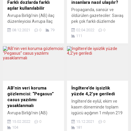
Farklı dozlarda farklı
insanlara nasıl ulaşılır?
aşılar kullanılabilir
Propaganda, sansür ve
Avrupa Birliği’nin (AB) ilaç
öldürülen gazeteciler: Savaş
düzenleyicisi Avrupa İlaç
pek çok farklı düzlemde
Ajansı (EMA) ve Avrupa
sürüyor, kamuoyu da buna
08.12.2021
0
79
02.04.2022
0
Hastalık Önleme ve Kontrol
dahil. Savaşla başlayan,
111
Merkezi (ECDC),
bugünü ve geçmişi
koronavirüse (Covid-19)
yorumlama konusundaki
karşı yapılan aşılamalar
tartışmalar, Avrupa basınına
sırasında ilk ve ikinci
da yansıyor. ELDIARIO.ES
dozlarda farklı aşıların
(İspanya) SAVAŞTAN
kullanılabileceğini, üçüncü
ONLINE OLANLAR Dijital
dozda da yine farklı bir
iletişimin iyi yanını şöyle
aşının yapılabileceğini
tespit ediyor eldiario.es:
bildirdi. EMA ve ECDC’nin
“Ukrayna’daki savaş bize,
AB’nin veri koruma
İngiltere’de işsizlik
ortak açıklamasında, Avrupa
neredeyse her yurttaşın
gözlemcisi: “Pegasus”
yüzde 4,2’ye geriledi
genelinde artan Kovid-19
kamusal bilgi ağları...
casus yazılımı
İngiltere’de eylül, ekim ve
vakalarına...
yasaklanmalı
kasım döneminde toplam
Avrupa Birliği’nin (AB)
işgücü açığının 1 milyon 219
Avrupa Veri Koruma
bine yükseldiği bildirildi.
15.02.2022
0
15.12.2021
0
Denetçisi (EDPS), İsrail
İngiliz Ulusal İstatistik
104
181
merkezli NSO Grup
Ofisi’nin (ONS) verilerine