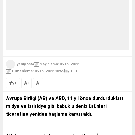
yeniposta
Yayınlama: 05.02.2022
Düzenleme: 05.02.2022 10:52
118
A
A
+
-
0
Avrupa Birliği (AB) ve ABD, 11 yıl önce durdurdukları
midye ve istiridye gibi kabuklu deniz ürünleri
ticaretine yeniden başlama kararı aldı.