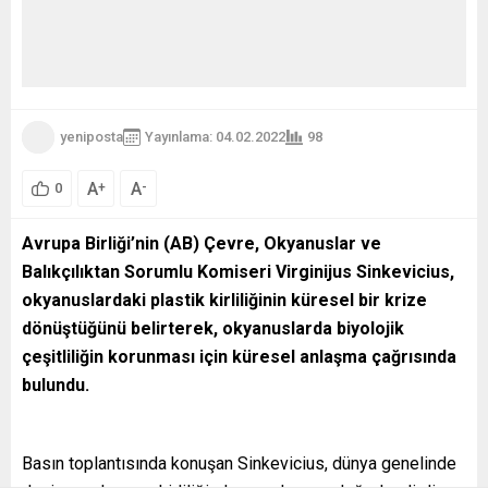
yeniposta
Yayınlama: 04.02.2022
98
A
A
+
-
0
Avrupa Birliği’nin (AB) Çevre, Okyanuslar ve
Balıkçılıktan Sorumlu Komiseri Virginijus Sinkevicius,
okyanuslardaki plastik kirliliğinin küresel bir krize
dönüştüğünü belirterek, okyanuslarda biyolojik
çeşitliliğin korunması için küresel anlaşma çağrısında
bulundu.
Basın toplantısında konuşan Sinkevicius, dünya genelinde