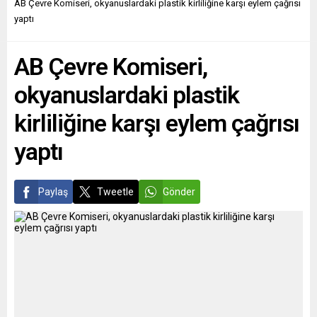
yeni kabinenin göreve
Figaro ve Belçikalı Rossel
AB Çevre Komiseri, okyanuslardaki plastik kirliliğine karşı eylem çağrısı
başlamasının ardından
medya şirketlerinin şikayeti
yaptı
İsveç’in NATO üyeliğinin
üzerine açılan
onaylanması için İttifak
soruşturmada, Google’ın
AB Çevre Komiseri,
Ankara’dan beklentisini
kendi...
daha yüksek sesle dile
okyanuslardaki plastik
getirmeye başlarken, hafta
ortasında Ankara’da
kirliliğine karşı eylem çağrısı
düzenlenecek...
yaptı
Paylaş
Tweetle
Gönder