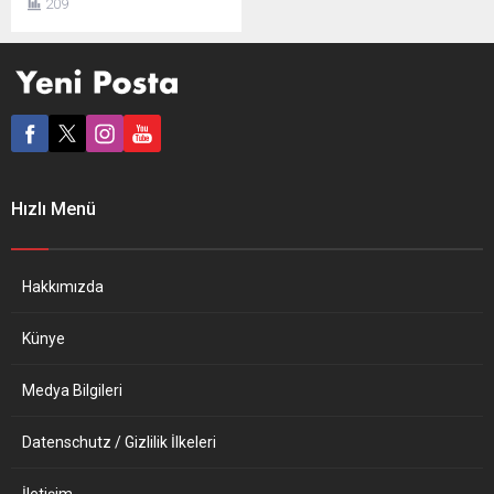
209
yarattığı tehdide dikkat
çekerek Alman güvenlik
kurumlarının bu alandaki
mücadelelerinde
güçlendirilmeleri gerektiğini
ifade etti. Almanya İçişleri
Bakanları Konferansı (IMK)
Başkanı Thomas Strobl
(CDU), Alman güvenlik
Hızlı Menü
kurumlarının İslamcı teröre
karşı mücadelede
güçlendirilmesi gerektiğini
ifade etti. Aynı zamanda
Hakkımızda
Baden-Württemberg...
Künye
Medya Bilgileri
Datenschutz / Gizlilik İlkeleri
İletişim