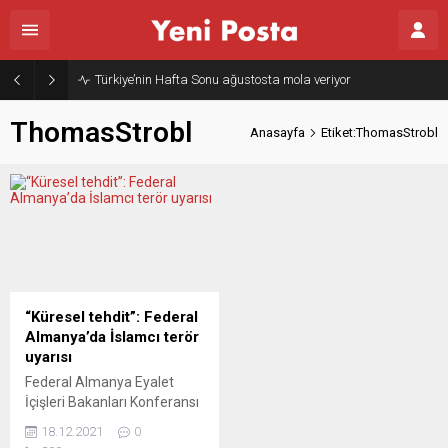
Türkiye’nin Hafta Sonu ağustosta mola veriyor
ThomasStrobl
Anasayfa
Etiket:ThomasStrobl
“Küresel tehdit”: Federal
Almanya’da İslamcı terör
uyarısı
Federal Almanya Eyalet
İçişleri Bakanları Konferansı
Başkanı Thomas Strobl,
18.12.2021
0
ülkede İslamcı terörün