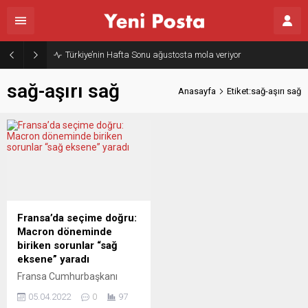
Türkiye’nin Hafta Sonu ağustosta mola veriyor
sağ-aşırı sağ
Anasayfa
Etiket:sağ-aşırı sağ
Fransa’da seçime doğru:
Macron döneminde
biriken sorunlar “sağ
eksene” yaradı
Fransa Cumhurbaşkanı
Emmanuel Macron’un
05.04.2022
0
97
2017’de yapılan bu göreve