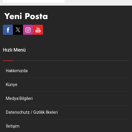
etmek zorunda kalan
sivillere kapılarını açan
Avrupa ülkeleri, Orta Doğu
ve Afrika’dan gelen
sığınmacılara çifte standart
uyguluyor. Birleşmiş
Milletler’e (BM) göre
Ukrayna-Rusya savaşının
Hızlı Menü
başladığı 24 Şubat’tan bu
yana 1 milyonun üzerinde
Ukraynalı sivil, ülkelerini terk
ederek çoğunlukla komşu
Hakkımızda
Avrupa ülkelerinden...
Künye
Medya Bilgileri
Datenschutz / Gizlilik İlkeleri
İletişim