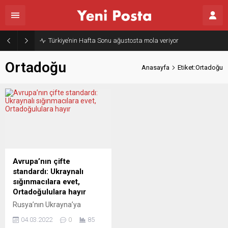
Türkiye’nin Hafta Sonu ağustosta mola veriyor
Ortadoğu
Anasayfa
Etiket:Ortadoğu
Avrupa’nın çifte
standardı: Ukraynalı
sığınmacılara evet,
Ortadoğululara hayır
Rusya’nın Ukrayna’ya
yönelik savaşında geçen bir
04.03.2022
0
85
haftada ülkelerini terk