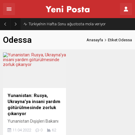
Türkiye’nin Hafta Sonu ağustosta mola veriyor
Odessa
Anasayfa
Etiket:Odessa
Yunanistan: Rusya,
Ukrayna’ya insani yardım
götürülmesinde zorluk
çıkarıyor
Yunanistan Dışişleri Bakanı
Nikos Dendias, Rusya’nın
11.04.2022
0
62
Ukrayna’ya insan yardım