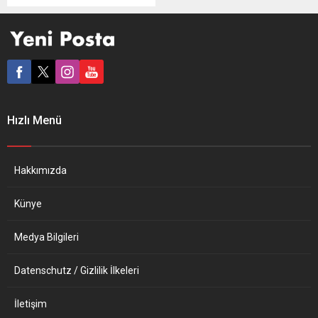
götürülmesinde zorluklar
çıkardığını bildirdi.
Lüksemburg’da düzenlenen
Avrupa Birliği (AB) Dışişleri
Bakanları Toplantısı girişinde
gazetecilere açıklamada
bulunan Dendias, Ukrayna,
Batı Balkanlar ve Libya
Hızlı Menü
konularının gündemde
olduğunu söyledi. Dendias,
mevkidaşlarını 3 Nisan’da
Odessa’ya yaptığı ziyaret
Hakkımızda
hakkında bilgilendireceğini
belirterek “Yunanistan’ın
Künye
Odessa ve Mariupol’e...
Medya Bilgileri
Datenschutz / Gizlilik İlkeleri
İletişim