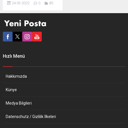
NATO Genel Sekreteri Jens
24.03.2022
0
85
Stoltenberg, NATO
Olağanüstü Liderler
Zirvesi’nin ardından konuştu
ve “kimyasal silah” uyarısını
yineledi, Doğu Avrupa’ya
yeni savaş grupları
konuşlandırılacağını bildirdi.
“Rusya’ya eşi görülmemiş
maliyetler yüklemeye
Hızlı Menü
devam edeceğiz” diyen
Stoltenberg’in görev süresi
uzatıldı. NATO Genel
Sekreteri Jens Stoltenberg,
Hakkımızda
üye ülkelelerin
yöneticilerinin Ukrayna’ya
Künye
daha fazla destek verilmesi
konusunda anlaştığını...
Medya Bilgileri
Datenschutz / Gizlilik İlkeleri