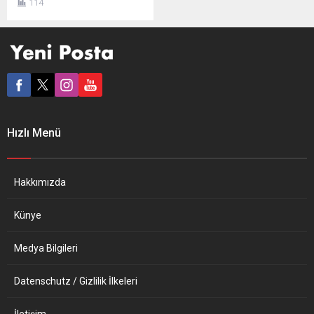
114
Sırbistan’ın bu kararı,
Avustralya’nın dünyaca ünlü
Sırp tenisçi Novak
Djokovic’in vizesini iptal edip
turnuvada oynatmamasının
hemen ardından geldi. Rio
Tinto’nun ekonomik kaybı
2.4 milyar dolar… İptal
kararının alınmasında
Hızlı Menü
hidrojene dayalı yeşil enerji
projeleri yapan Almanya’nın
da rolü...
Hakkımızda
Künye
Medya Bilgileri
Datenschutz / Gizlilik İlkeleri
İletişim