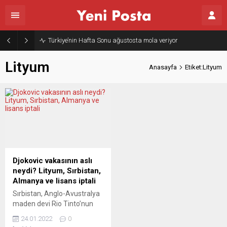
Türkiye’nin Hafta Sonu ağustosta mola veriyor
Lityum
Anasayfa
Etiket:Lityum
Djokovic vakasının aslı
neydi? Lityum, Sırbistan,
Almanya ve lisans iptali
Sırbistan, Anglo-Avustralya
maden devi Rio Tinto’nun
lityum arama ve çıkarma
24.01.2022
0
ruhsatını iptal etti.