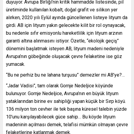
duyuyor. Avrupa Birliği’nin kritik hammadde listesinde, pil
üretiminde kullanılan kobalt, doğal grafit ve silikon yer
alırken, 2020 yılı Eylül ayında güncellenen listeye lityum da
girdi. AB için lityum yakın gelecekte kilit bir rol oynayacak,
bu nedenle sıfır emisyonlu hareketlilik için lityum arzının
garanti altına alınmasını istiyor. Özetle, “ekolojik geçiş”
dönemini başlatmak isteyen AB, lityum madeni nedeniyle
Avrupa’nın göbeğinde oluşacak çevre felaketine ise göz
yumacak.
“Bu ne perhiz bu ne lahana turşusu” demezler mi AB’ye?…
“Jadar Vadisi”, tam olarak Gornje Nedeljice köyünde
bulunuyor. Gornje Nedeljice, Avrupa’nın en büyük lityum
yataklarından birine ev sahipliği yapan küçük bir Sırp köyü.
136 milyon ton cevher ile tek başına küresel talebin yüzde
10’unu karşılayabilecek güce sahip… Bu köyde lityum
madeninin açılması demek, telafisi mümkün olmayan çevre
felaketlerine katlanmak demek.