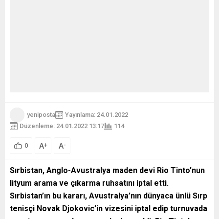
yeniposta
Yayınlama: 24.01.2022
Düzenleme: 24.01.2022 13:17
114
A
A
+
-
0
Sırbistan, Anglo-Avustralya maden devi Rio Tinto’nun
lityum arama ve çıkarma ruhsatını iptal etti.
Sırbistan’ın bu kararı, Avustralya’nın dünyaca ünlü Sırp
tenisçi Novak Djokovic’in vizesini iptal edip turnuvada