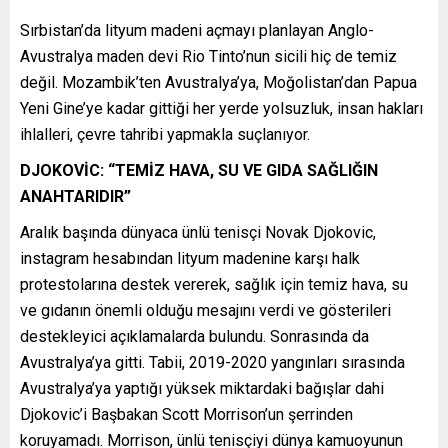
Sırbistan’da lityum madeni açmayı planlayan Anglo-
Avustralya maden devi Rio Tinto’nun sicili hiç de temiz
değil. Mozambik’ten Avustralya’ya, Moğolistan’dan Papua
Yeni Gine’ye kadar gittiği her yerde yolsuzluk, insan hakları
ihlalleri, çevre tahribi yapmakla suçlanıyor.
DJOKOVİC: “TEMİZ HAVA, SU VE GIDA SAĞLIĞIN
ANAHTARIDIR”
Aralık başında dünyaca ünlü tenisçi Novak Djokovic,
instagram hesabından lityum madenine karşı halk
protestolarına destek vererek, sağlık için temiz hava, su
ve gıdanın önemli olduğu mesajını verdi ve gösterileri
destekleyici açıklamalarda bulundu. Sonrasında da
Avustralya’ya gitti. Tabii, 2019-2020 yangınları sırasında
Avustralya’ya yaptığı yüksek miktardaki bağışlar dahi
Djokovic’i Başbakan Scott Morrison’un şerrinden
koruyamadı. Morrison, ünlü tenisçiyi dünya kamuoyunun