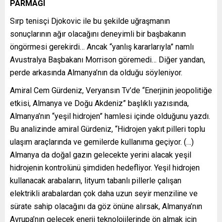
PARMAĞI
Sırp tenisçi Djokovic ile bu şekilde uğraşmanın
sonuçlarının ağır olacağını deneyimli bir başbakanın
öngörmesi gerekirdi… Ancak “yanlış kararlarıyla” namlı
Avustralya Başbakanı Morrison göremedi… Diğer yandan,
perde arkasında Almanya’nın da olduğu söyleniyor.
Amiral Cem Gürdeniz, Veryansın Tv’de “Enerjinin jeopolitiğe
etkisi, Almanya ve Doğu Akdeniz” başlıklı yazısında,
Almanya’nın “yeşil hidrojen” hamlesi içinde olduğunu yazdı.
Bu analizinde amiral Gürdeniz, “Hidrojen yakıt pilleri toplu
ulaşım araçlarında ve gemilerde kullanıma geçiyor. (…)
Almanya da doğal gazın gelecekte yerini alacak yeşil
hidrojenin kontrolünü şimdiden hedefliyor. Yeşil hidrojen
kullanacak arabaların, lityum tabanlı pillerle çalışan
elektrikli arabalardan çok daha uzun seyir menziline ve
sürate sahip olacağını da göz önüne alırsak, Almanya’nın
Avrupa’nın gelecek enerji teknolojilerinde ön almak için