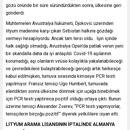
gözü önünde bir süre süründürdükten sonra, ülkesine geri
gönderdi.
Muhtemelen Avustralya hükümeti, Djokovic üzerinden
lityum madenine karşı çıkan Sırbistan halkına gözdağı
vermeyi hesaplıyordu. Ancak tam tersi oldu… İşin içinde
halk sağlığı olmadığı, Avustralya Open’da patlak veren yeni
bir skandalla daha da iyi anlaşıldı. Covid-19 aşılarının
korumadığı, aşı olanların virüse kolaylıkla yakalanabileceği
ve çevredekilere bulaştırabileceği gerçeği artık herkesçe
kabul edilmişken, turnuva sırasında kimseye PCR testi
yapılmıyor. Fransız tenisçi Ugo Humbert, turnuvada
elendikten sonra ülkesine dönmek için uçağa binebilmek
için PCR testi yaptırınca pozitif olduğu ortaya çıktı. Bunun
üzerine tenisçi Alexander Zverev, “PCR testi yapmıyorlar,
tenisçilerin birçoğu pozitif” diyerek yetkililere isyan etti.
LİTYUM ARAMA LİSANSININ İPTALİNDE ALMANYA