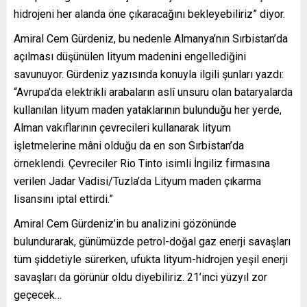
hidrojeni her alanda öne çıkaracağını bekleyebiliriz” diyor.
Amiral Cem Gürdeniz, bu nedenle Almanya’nın Sırbistan’da
açılması düşünülen lityum madenini engellediğini
savunuyor. Gürdeniz yazısında konuyla ilgili şunları yazdı:
“Avrupa’da elektrikli arabaların aslî unsuru olan bataryalarda
kullanılan lityum maden yataklarının bulunduğu her yerde,
Alman vakıflarının çevrecileri kullanarak lityum
işletmelerine mâni olduğu da en son Sırbistan’da
örneklendi. Çevreciler Rio Tinto isimli İngiliz firmasına
verilen Jadar Vadisi/Tuzla’da Lityum maden çıkarma
lisansını iptal ettirdi.”
Amiral Cem Gürdeniz’in bu analizini gözönünde
bulundurarak, günümüzde petrol-doğal gaz enerji savaşları
tüm şiddetiyle sürerken, ufukta lityum-hidrojen yeşil enerji
savaşları da görünür oldu diyebiliriz. 21’inci yüzyıl zor
geçecek…