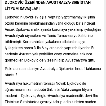
DJOKOVİC ÜZERİNDEN AVUSTRALYA-SIRBİSTAN
LİTYUM SAVAŞLARI
Djokovic’in Covid-19 aşısı yaptırıp yaptırmamayı kişinin
özgür kararına bırakılmasından yana olduğu bir sır değil.
Ancak Djokovic aralık ayında koronaya yakalanıp iyileştiğini
Avustralyalı siyasilere ve Tenis Turnuvası yetkililerine
bildirmişti. Koronavirüse yakalanıp atlatanlar aşıyı
iyileştikten sonra 3 ila 6 ay arasında yaptırabiliyorlar. Bu
nedenle Avustralyalı yetkililer onay vermekte sakınca
görmediler. Djokovic de vizesini alıp Avustralya’ya gitti.
Peki sonrasında niye Avustralya Djokovic’i hedef tahtasına
oturttu?
Avustralya hükümetinin tenisçi Novak Djokovic ile
uğraşmasının asıl sebebi Sırbistan’daki zengin lityum
madeni… Djokovic, Anglo-Avustralya madencilik devi Rio
Tinto’nun Sırbistan’da çevreyi tahrip edip kirleten maden