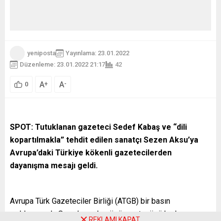
yeniposta
Yayınlama: 23.01.2022
Düzenleme: 23.01.2022 21:17
42
A
A
+
-
0
SPOT: Tutuklanan gazeteci Sedef Kabaş ve “dili
kopartılmakla” tehdit edilen sanatçı Sezen Aksu’ya
Avrupa’daki Türkiye kökenli gazetecilerden
dayanışma mesajı geldi.
Avrupa Türk Gazeteciler Birliği (ATGB) bir basın
açıklamasıyla Saray’ın şarkı sözü ve atasözü korkusuna
REKLAMI KAPAT