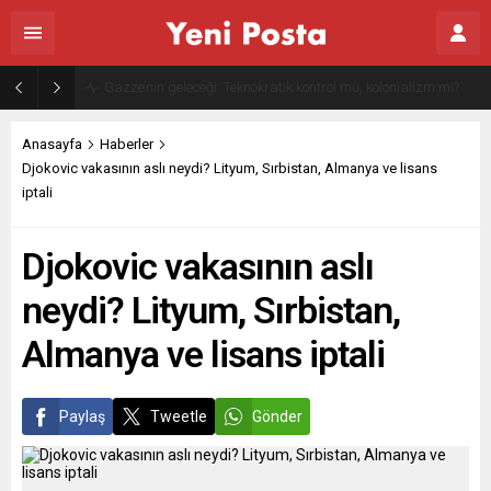
Gazze’nin geleceği: Teknokratik kontrol mü, kolonializm mi?
Anasayfa
Haberler
Djokovic vakasının aslı neydi? Lityum, Sırbistan, Almanya ve lisans
iptali
Djokovic vakasının aslı
neydi? Lityum, Sırbistan,
Almanya ve lisans iptali
Paylaş
Tweetle
Gönder