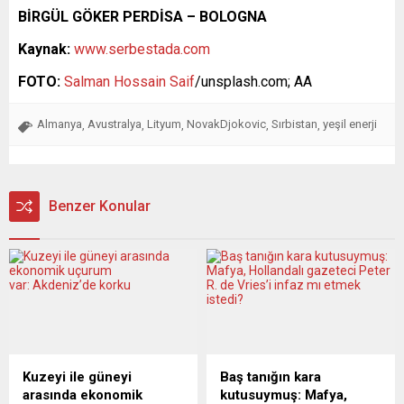
BİRGÜL GÖKER PERDİSA – BOLOGNA
Kaynak:
www.serbestada.com
FOTO:
Salman Hossain Saif
/unsplash.com; AA
Almanya
Avustralya
Lityum
NovakDjokovic
Sırbistan
yeşil enerji
,
,
,
,
,
Benzer Konular
Kuzeyi ile güneyi
Baş tanığın kara
arasında ekonomik
kutusuymuş: Mafya,