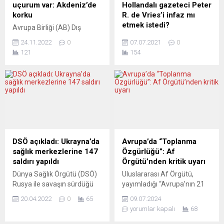
uçurum var: Akdeniz’de
Hollandalı gazeteci Peter
korku
R. de Vries’i infaz mı
etmek istedi?
Avrupa Birliği (AB) Dış
İlişkiler ve Güvenlik
Sokak ortasında başından
24.11.2022
0
07.07.2021
0
Politikaları Yüksek Temsilcisi
vurulan Hollandalı
121
154
Josep Borrell, Akdeniz’in
araştırmacı gazeteci Peter
kuzey ve güneyindeki
R. de Vries’in durumu
“ekonomik uçurumun”
ciddiyetini korurken, polis üç
büyüdüğünü belirterek daha
şüpheliyi gözaltına aldı.
fazla işbirliği istedi. Josep
Gazeteci de Vries’in
Borrell, merkezi İspanya’nın
organize suç örgütüne karşı
Barselona kentinde olan
açılan dev “Marengo
Akdeniz için Birlik (AiB)
davasının” baştanığı Nabil
kurumunun 7. Bölgesel
B.’nin kara kutusu olduğu, bu
DSÖ açıkladı: Ukrayna’da
Avrupa’da “Toplanma
Forumu’nun açılışında
nedenle saldırının bir infaz
sağlık merkezlerine 147
Özgürlüğü”: Af
konuştu. “Dünyadaki en
eylemi olabileceği belirtiliyor.
saldırı yapıldı
Örgütü’nden kritik uyarı
derin dengesizliklerden biri
Amsterdam Belediye
Dünya Sağlık Örgütü (DSÖ)
Uluslararası Af Örgütü,
olan ve daha da...
Başkanı Femke Halsema
Rusya ile savaşın sürdüğü
yayımladığı “Avrupa’nın 21
usta...
Ukrayna’da sağlık
Ülkesinde Protesto Hakkının
20.04.2022
0
65
09.07.2024
merkezlerine şimdiye kadar
Durumu” başlıklı raporunda,
yorumlar kapalı
68
147 saldırının yapıldığını
bu ülkelerde toplanma ve
duyurdu. Birleşmiş
protesto özgürlüğüne