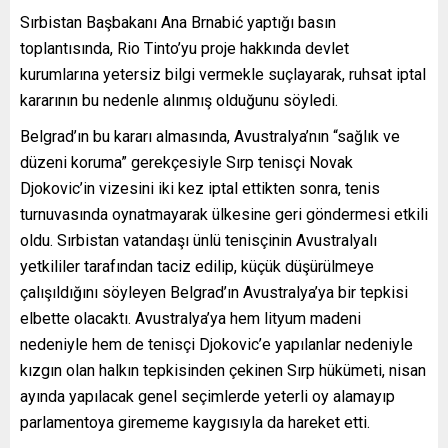
Sırbistan Başbakanı Ana Brnabić yaptığı basın
toplantısında, Rio Tinto’yu proje hakkında devlet
kurumlarına yetersiz bilgi vermekle suçlayarak, ruhsat iptal
kararının bu nedenle alınmış olduğunu söyledi.
Belgrad’ın bu kararı almasında, Avustralya’nın “sağlık ve
düzeni koruma” gerekçesiyle Sırp tenisçi Novak
Djokovic’in vizesini iki kez iptal ettikten sonra, tenis
turnuvasında oynatmayarak ülkesine geri göndermesi etkili
oldu. Sırbistan
vatandaşı ünlü tenisçinin Avustralyalı
yetkililer tarafından taciz edilip, küçük düşürülmeye
çalışıldığını söyleyen Belgrad’ın Avustralya’ya bir tepkisi
elbette olacaktı. Avustralya’ya hem lityum madeni
nedeniyle hem de tenisçi Djokovic’e yapılanlar nedeniyle
kızgın olan halkın tepkisinden çekinen Sırp hükümeti, nisan
ayında yapılacak genel seçimlerde yeterli oy alamayıp
parlamentoya girememe kaygısıyla da hareket etti.