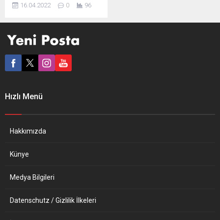
hukuku ihlal eden Ukrayna
16.04.2022
0
96
işgaline yönelik dalga dalga
yayılan öfke kıta Avrupası’nı
“topyekun savaşa mı“ itiyor?
Peki Avrupa solu savaşla
nasıl bir sınav veriyor?
Avrupa Birliği, ABD ve
İngiltere ile birlikte,
Rusya’nın Ukrayna’ya
saldırmasına karşı olası
Hızlı Menü
misilleme tedbirlerini
hazırlıyor. Örneğin Avrupa
Birliği (AB) Dış İlişkiler ve
Güvenlik Politikası Yüksek...
Hakkımızda
Künye
Medya Bilgileri
Datenschutz / Gizlilik İlkeleri