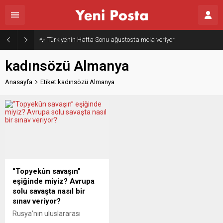
Türkiye’nin Hafta Sonu ağustosta mola veriyor
kadınsözü Almanya
Anasayfa
Etiket:kadınsözü Almanya
“Topyekûn savaşın”
eşiğinde miyiz? Avrupa
solu savaşta nasıl bir
sınav veriyor?
Rusya’nın uluslararası