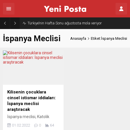
Türkiye’nin Hafta Sonu ağustosta mola veriyor
İspanya Meclisi
Anasayfa
Etiket:İspanya Meclisi
Kilisenin çocuklara
cinsel istismar iddiaları:
İspanya meclisi
araştıracak
İspanya meclisi, Katolik
Kilisesi’nin çocuklara yönelik
01.02.2022
0
64
cinsel istismar iddialarını