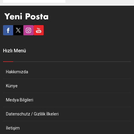
soruşturmak için araştırma
komisyonu kurulması
yönünde ilk adımı attı.
İktidardaki sol koalisyon
hükümetinin küçük ortağı
Unidas Podemos ile ayrılıkçı
siyasi partilerden Katalonya
Cumhuriyetçi Solu (ERC) ve
Hızlı Menü
Bask’taki EH Bildu’nun
girişimiyle hazırlanan,
İspanya’da Katolik
Kilisesi’nin çocuklara yönelik
Hakkımızda
cinsel istismar iddialarını
araştırmak...
Künye
Medya Bilgileri
Datenschutz / Gizlilik İlkeleri
İletişim