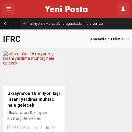
Türkiye’nin Hafta Sonu ağustosta mola veriyor
IFRC
Anasayfa
Etiket:IFRC
Ukrayna’da 18 milyon kişi
insani yardıma muhtaç
hale gelecek
Uluslararası Kızılay ve
Kızılhaç Dernekleri
Federasyonu (IFRC),
11.03.2022
0
53
Rusya’nın saldırılarının