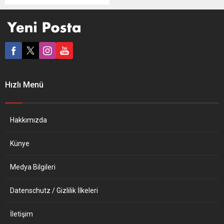
sürdüğü Ukrayna’da
çatışmalardan ötürü 18
milyon kişinin yardıma
muhtaç hale gelmesinin
öngörüldüğünü bildirdi.
IFRC’den yapılan yazılı
açıklamada, Ukrayna’daki
insani duruma değinildi.
Hızlı Menü
Çatışmaların etkisiyle sağlık
sisteminin olumsuz
etkilendiği ve bu durumun
ülkede Covid-19 salgınının
Hakkımızda
yayılımının artışı dahil
“vahim sağlık krizleri”
Künye
oluşturabileceği...
Medya Bilgileri
Datenschutz / Gizlilik İlkeleri
İletişim