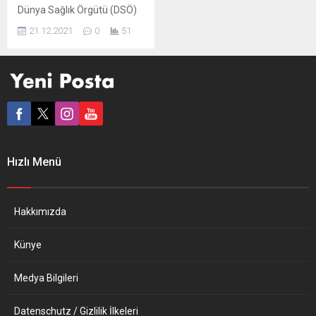
Dünya Sağlık Örgütü (DSÖ)
Genel Direktörü Tedros
21.12.2021
0
51
Adhanom Ghebreyesus, bu
yıl 3,3 milyondan fazla
insanın koronavirüs (Covid-
19) nedeniyle yaşamını
yitirdiğini, bu sayının
2020’deki HIV/AIDS, sıtma
ve tüberkülozdan ölenlerin
sayısından fazla olduğunu
belirterek, “2022 salgını
Hızlı Menü
bitirdiğimiz yıl olmalı“ dedi.
Ghebreyesus, BM Cenevre
Ofisi’nde görevli
gazetecilerle yılın ilk ve son
Hakkımızda
yüz yüze...
Künye
Medya Bilgileri
Datenschutz / Gizlilik İlkeleri