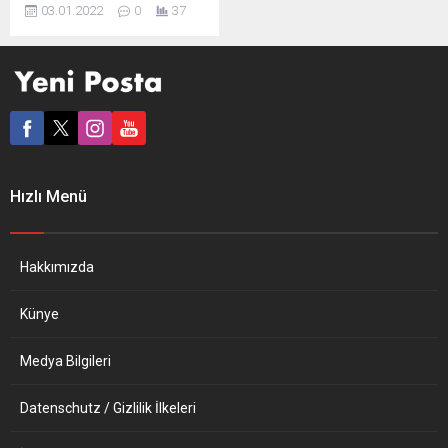
yoluyla yapılan düzensiz
03.01.2022
0
37
göçte geçen yıl yaşanan
dramlarda en az 4 bin 404
kişinin öldüğü veya
kaybolduğu bildirildi. Sivil
toplum kuruluşu Caminando
Fronteras’tan (Sınırlarda
Yürüyerek) yapılan
açıklamada, İspanya’ya
doğru düzensiz göçte
Hızlı Menü
denizdeki yolculuk sırasında
yaşanan insan kayıplarının
bir önceki yıla oranla
2021’de iki...
Hakkımızda
Künye
Medya Bilgileri
Datenschutz / Gizlilik İlkeleri