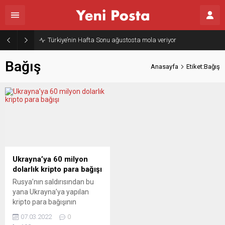
Türkiye’nin Hafta Sonu ağustosta mola veriyor
Bağış
Anasayfa
Etiket:Bağış
Ukrayna’ya 60 milyon
dolarlık kripto para bağışı
Rusya’nın saldırısından bu
yana Ukrayna’ya yapılan
kripto para bağışının
yaklaşık 60 milyon dolar
07.03.2022
0
değerine ulaştığı bildirildi.