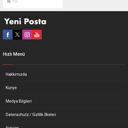
102
Merkezi Londra’da bulunan
blok zinciri analiz sağlayıcısı
Elliptic şirketi, Ukrayna’ya
yapılan kripto para bağışı
miktarını açıkladı. 26
Şubat’tan bu yana Ukrayna
hükümetine ve orduyu
destekleyen sivil toplum
kuruluşlarına 118 bin işlemle
Hızlı Menü
toplam 59,2...
Hakkımızda
Künye
Medya Bilgileri
Datenschutz / Gizlilik İlkeleri
İletişim