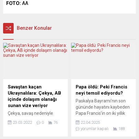
FOTO:
AA
Benzer Konular
Savaştan kaçan
Papa öldü: Peki Francis
Ukraynalılara: Çekya, AB
neyi temsil ediyordu?
içinde dolaşım olanağı
Paskalya Bayramı’nın son
sunan vize veriyor
gününde hayatını kaybeden
Çekya, savaş nedeniyle
Papa Francis’in on iki yıllık
Ukrayna’dan kaçmak
papalığı, Avrupa basınında
23.03.2022
0
76
22.04.2025
zorunda kalanlara yönelik
kapsamlı şekilde
yorumlar kapalı
188
sağlanan “özel vize” yerine
değerlendiriliyor. Asıl adı
Avrupa Birliği (AB) içinde
Jorge Mario Bergoglio olan