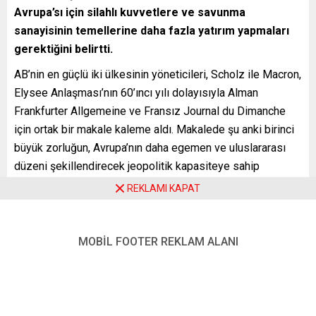
Avrupa’sı için silahlı kuvvetlere ve savunma
sanayisinin temellerine daha fazla yatırım yapmaları
gerektiğini belirtti.
AB’nin en güçlü iki ülkesinin yöneticileri, Scholz ile Macron,
Elysee Anlaşması’nın 60’ıncı yılı dolayısıyla Alman
Frankfurter Allgemeine ve Fransız Journal du Dimanche
için ortak bir makale kaleme aldı. Makalede şu anki birinci
büyük zorluğun, Avrupa’nın daha egemen ve uluslararası
düzeni şekillendirecek jeopolitik kapasiteye sahip
olmasını sağlamak olduğunu ifade eden iki lider, şunları
REKLAMI KAPAT
kaydetti:
“Yarının güçlü Avrupa’sı için silahlı kuvvetlerimize ve
MOBİL FOOTER REKLAM ALANI
Avrupa’daki savunma sanayimizin temellerine daha fazla
yatırım yapmalıyız. Bu, savunma kabiliyetlerimizi
geliştirecek ve dolayısıyla transatlantik ilişkileri de
güçlendirecektir. Avrupa’nın yeteneklerinin geliştirilmesi ve