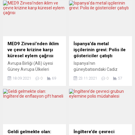
dolaşım olanağı sunan vize
Arjantinli Papa, Buenos
vermeye başladı. Çek
Aires Başpiskoposu olduğu
Cumhuriyeti İçişleri
dönemde yoksullara ve
Bakanlığı tarafından
toplumun dışlanan
yürürlüğe sokulan yeni
kesimlerine yönelik
düzenleme kapsamında
duyarlılığıyla tanınmıştı.
daha önce Ukrayna’dan
2013’te papalığa
MED9 Zirvesi’nden iklim
İspanya’da metal
gelenlere verilen özel
seçilmesiyle Katolik
ve çevre krizine karşı
işçilerinin grevi: Polis ile
vizelerin yerine söz konusu
Kilisesi’nin reform ve küresel
küresel eylem çağrısı
göstericiler çatıştı
yeni vizenin yürürlüğe girdiği
açılım umudu yeniden
Avrupa Birliği (AB) üyesi
İspanya’nın
kaydedildi. Yeni vizenin...
canlanmıştı....
Güney Avrupa Ülkeleri
güneybatısındaki Cadiz
(MED9) Zirvesinin sonunda
kentinde 29 bin metal
18.09.2021
0
69
23.11.2021
0
57
yayımlanan Atina
işçisinin 8’inci gününe giren
Bildirgesinde, derinleşen
grevinde yapılan gösteriye
iklim ve çevre krizi ile
polis müdahale etti. Toplu
mücadele için özel sektör ve
iş sözleşmelerinin
sivil toplumun da katılımıyla
yenilenmesinde bir yıldır
küresel anlamda eyleme
yürütülen müzakerelerde
geçilmesi gerektiği belirtildi.
anlaşma sağlanamamasının
Yunanistan’ın başkenti
ardından 16 Kasım’dan
Atina’da İspanya, İtalya,
başlayarak süresiz greve
Geldi gelmekte olan:
İngiltere’de çevreci