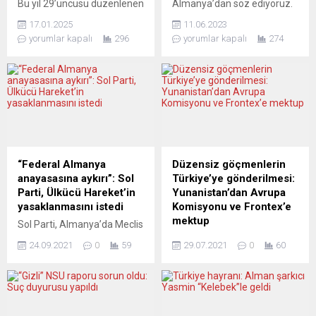
Bu yıl 29’uncusu düzenlenen
Almanya’dan söz ediyoruz.
Türkiye-Almanya Film
Türkiye’nin dış dünyadaki ilk
17.01.2025
11.06.2023
Festivali, sinema ve
en anlamlı irtibat merkezi
yorumlar kapalı
296
yorumlar kapalı
274
toplumsal duyarlılığıyla öne
olmasaydı bile, bu Almanya
çıkan iki ismi onurlandırıyor.
bir başka açıdan da önemli:
Usta oyuncu Nur Sürer ve
İçindeki en büyük ikinci
gazeteci-yönetmen Osman
anadil Türkçe. Bu dili
Okkan, festivalin büyük onur
konuşan insanlar burada
ödülünü almaya hak
yaşıyor, burada sosyalize
kazandı. AÇILIŞ GECESİNE
oluyor. Peki, bu insanların
ÖZEL KONUKLAR DAMGA
yaşam koşulları hakkında
VURACAK Festival, 7 Mart
ayrıntılı araştırmalar var
“Federal Almanya
Düzensiz göçmenlerin
Cuma akşamı saat 19.00’da
mı?...
anayasasına aykırı”: Sol
Türkiye’ye gönderilmesi:
Nürnberg Tafelhalle’de
Parti, Ülkücü Hareket’in
Yunanistan’dan Avrupa
düzenlenecek görkâmli bir
yasaklanmasını istedi
Komisyonu ve Frontex’e
gala...
mektup
Sol Parti, Almanya’da Meclis
bünyesinde hazırlanan
Yunanistan, Ege
24.09.2021
0
59
29.07.2021
0
60
bilirkişi raporuna atfen
adalarındaki mülteci
Ülkücü Hareket’in
kamplarında bulunan 1908
“anayasaya aykırı hareket
düzensiz göçmenin acilen
ettiği“ gerekçesiyle örgütün
Türkiye’ye nakli için Avrupa
yasaklanmasını talep etti.
Komisyonuna ve Avrupa