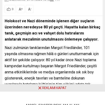
A
A
+
-
0
Holokost ve Nazi döneminde işlenen diğer suçların
üzerinden neredeyse 80 yıl geçti. Hayatta kalan birkaç
tanık, geçmişin acı ve vahşet dolu hatıralarını
anlatarak mezalimin unutulmasını önlemeye çalışıyor.
Nazi zulmünün tanıklarından Margot Friedländer, 101
yaşında olmasına rağmen hâlâ o günleri unutturmamak için
aktif bir şekilde çalışıyor. 80 yıl kadar önce Nazi toplama
kampından kurtulmayı başaran Margot Friedländer, çeşitli
anma etkinliklerinde ve medya organlarında sık sık boy
göstererek, enerjik tavırları ve bamteline dokunan
uyarılarıyla hatırlama kültürünün tüm yükünü adeta tek
REKLAMI KAPAT
başına omuzluyor.
Yeni nesillere geçmişin hatırlarının aktarmayı görev bilmiş
kişilerden biri de 68 yaşındaki Katolik rahip Manfred