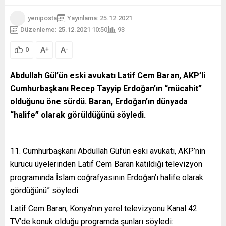
yeniposta
Yayınlama: 25.12.2021
Düzenleme: 25.12.2021 10:50
93
A
A
+
-
0
Abdullah Gül’ün eski avukatı Latif Cem Baran, AKP’li
Cumhurbaşkanı Recep Tayyip Erdoğan’ın “mücahit”
olduğunu öne sürdü. Baran, Erdoğan’ın dünyada
“halife” olarak görüldüğünü söyledi.
11. Cumhurbaşkanı Abdullah Gül’ün eski avukatı, AKP’nin
kurucu üyelerinden Latif Cem Baran katıldığı televizyon
programında İslam coğrafyasının Erdoğan’ı halife olarak
gördüğünü” söyledi.
Latif Cem Baran, Konya’nın yerel televizyonu Kanal 42
TV’de konuk olduğu programda şunları söyledi: