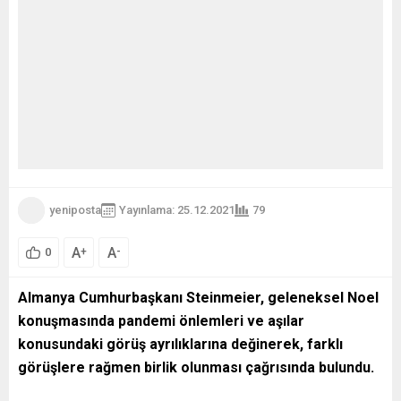
yeniposta
Yayınlama: 25.12.2021
79
A
A
+
-
0
Almanya Cumhurbaşkanı Steinmeier, geleneksel Noel
konuşmasında pandemi önlemleri ve aşılar
konusundaki görüş ayrılıklarına değinerek, farklı
görüşlere rağmen birlik olunması çağrısında bulundu.