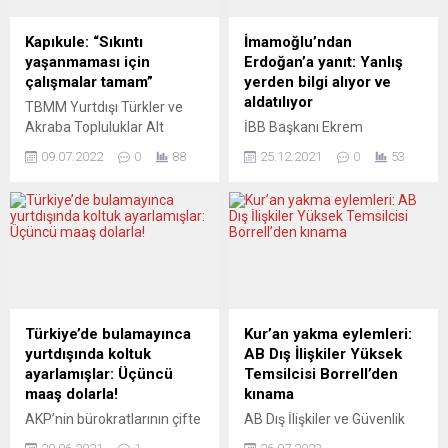
bilgiyi geri çekti. SGHM,
Çetinkaya’yı ziyaret ederek
“Koronavirüs Tedbirleri
fidan bağışlarını teslim etti.
Kapıkule: “Sıkıntı
İmamoğlu’ndan
Kapsamında Ülkelere Giriş
Denizli Orman Bölge
yaşanmaması için
Erdoğan’a yanıt: Yanlış
Tablosu”nda yaptığı ilk
Müdürü tarafından
çalışmalar tamam”
yerden bilgi alıyor ve
güncellemede, Omicron
belirlenen Göveçlik
aldatılıyor
TBMM Yurtdışı Türkler ve
varyantı nedeniyle alınan
ağaçlandırma...
Akraba Topluluklar Alt
İBB Başkanı Ekrem
karar...
Komisyonu Başkanı Zafer
İmamoğlu, “Bir kısmı terör
09.07.2022
0
88
25.12.2021
0
53
Sırakaya Kapıkule Gümrük
örgütleriyle iltisaklı olan 45
kapısını ziyaretinde gerekli
bin kişiyi işe doldurdular”
önlemlerin alındığını bildirdi.
diyen AKP’li Cumhurbaşkanı
Ak Parti İstanbul milletvekili
Recep Tayyip Erdoğan’a
Sırakaya’nın açıklaması
yanıt verdi. Bugün sabah
şöyle: “Avrupalı Türk
saatlerinde Erdoğan’a
kardeşlerimizin,
mektup yolladığını belirten
vatandaşlarımızın bayram
İmamoğlu, “Oradan net,
izinlerini ve senelik tatillerini
gerçek bilgileri görebilir”
Türkiye’de bulamayınca
Kur’an yakma eylemleri:
Anavatanlarında geçirmek
dedi. İstanbul Büyükşehir
yurtdışında koltuk
AB Dış İlişkiler Yüksek
için araçlarıyla Türkiye’ye
Belediye (İBB) Başkanı
ayarlamışlar: Üçüncü
Temsilcisi Borrell’den
giriş yapıkları Kapıkule sınır
Ekrem İmamoğlu, AKP
maaş dolarla!
kınama
kapımızda âşığı oldukları
Genel Başkanı ve
AKP’nin bürokratlarının çifte
AB Dış İlişkiler ve Güvenlik
Türkiyelerine kavuşurken
Cumhurbaşkanı...
maaşlarını araştıran
Politikası Yüksek Temsilcisi
yaşadıkları...