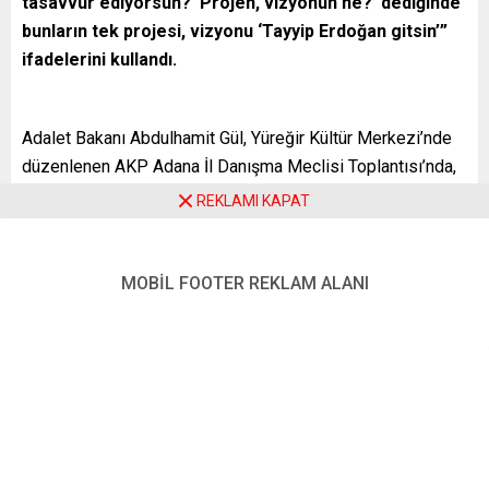
tasavvur ediyorsun? ‘Projen, vizyonun ne?’ dediğinde
bunların tek projesi, vizyonu ‘Tayyip Erdoğan gitsin’”
ifadelerini kullandı.
Adalet Bakanı Abdulhamit Gül, Yüreğir Kültür Merkezi’nde
düzenlenen AKP Adana İl Danışma Meclisi Toplantısı’nda,
kente hizmet sunan, taş üstüne taş koyan herkese
REKLAMI KAPAT
teşekkür etti.
Bu ülkeye daha fazla hizmet etmeyi düşünen bir siyasi
MOBİL FOOTER REKLAM ALANI
hareket olduklarını aktaran Gül, eser siyasetini bütün
vatandaşlara sunmaya yönelik çalışmalarını kararlılıkla
sürdüreceklerini söyledi.
Gül, AKP’nin bir dava ve misyon sahibi olduğunu
vurgulayarak, şöyle konuştu:
“AK Parti, ‘Önce memleketim, ülkem, benim vatandaşım,
vatandaşımın derdini ben dertleneceğim, sahipleneceğim’