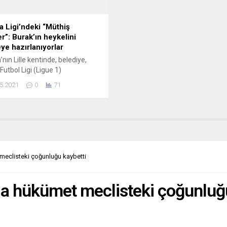
asi yoluyla çözmeli” ifadesini
an Stoltenberg, istikrarın
ye...
a Ligi’ndeki “Müthiş
r”: Burak’ın heykelini
ye hazırlanıyorlar
’nın Lille kentinde, belediye,
 Futbol Ligi (Ligue 1)
inden Lille’in Lens ile oynadığı
5.2021
0
71
aşmada 2 gol atan milli futbolcu
Yılmaz’ın başarısını vurgulamak
Böyle devam ederse Burak’ın
ini dikeceğiz” mesajını paylaştı
Belediyesi, Twitter hesabından,
Yılmaz’ın 2 gol atmasının
an Lille kulübünün “Patron
meclisteki çoğunluğu kaybetti
en konuşmaz. Sahada cevap...
da hükümet meclisteki çoğunluğ