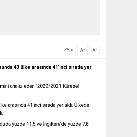
A
A
+
-
0
usunda 43 ülke arasında 41
’inci sırada yer
temini analiz eden “2020/2021 Küresel
ke arasında 41’inci sırada yer aldı. Ülkede
ı.
da’da yüzde 11,5 ve İngiltere’de yüzde 7,8