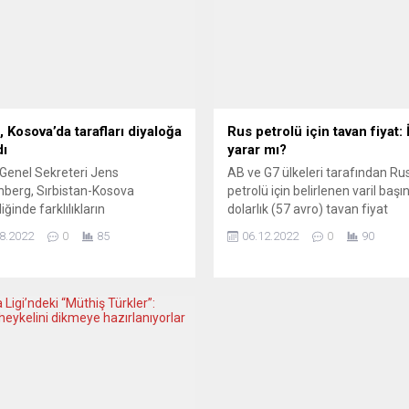
 Kosova’da tarafları diyaloğa
Rus petrolü için tavan fiyat: 
dı
yarar mı?
Genel Sekreteri Jens
AB ve G7 ülkeleri tarafından Ru
nberg, Sırbistan-Kosova
petrolü için belirlenen varil başı
iğinde farklılıkların
dolarlık (57 avro) tavan fiyat
enmesi için tarafların diyalog
uygulaması bu pazartesi itibarıy
8.2022
0
85
06.12.2022
0
90
 gerektiğini bildirdi.
yürürlükte. Bu adımla Rusya’nın
nberg, sosyal medyadaki
deniz yoluyla petrol ithalatına y
masında, Sırbistan
yürürlüğe giren bir diğer amba
başkanı Aleksandar Vucic ile
etkilerini hafifletmesinin ve fiyat
’nın kuzeyindeki gerginlik
yükseltmesinin önlenmesi
da telefon görüşmesi yaptığını
amaçlanıyor. Peki alınan bu tedb
i. “Tüm taraflar AB
istenen etkiyi yaratabilecek...
uculuğundaki diyaloğa yapıcı
katılmalı ve farklılıkları