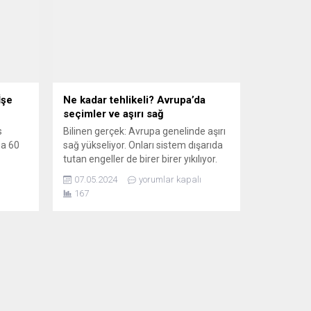
İşe
Ne kadar tehlikeli? Avrupa’da
seçimler ve aşırı sağ
s
Bilinen gerçek: Avrupa genelinde aşırı
na 60
sağ yükseliyor. Onları sistem dışarıda
tutan engeller de birer birer yıkılıyor.
la
İtalya’da siyasi kökleri neo-faşist bir
07.05.2024
yorumlar kapalı
, AB’ye
partiye dayanan Başbakan Giorgia
167
önelik
Meloni şu anda İtalya’nın en sağcı
rgonun
hükümetine liderlik ediyor. İsveç’te
ları
merkez sağ hükümet, parlamento
çoğunluğu için Neo-Nazi kökenli bir
irler
parti olan İsveç Demokratları’na
güveniyor. Hollanda’da,...