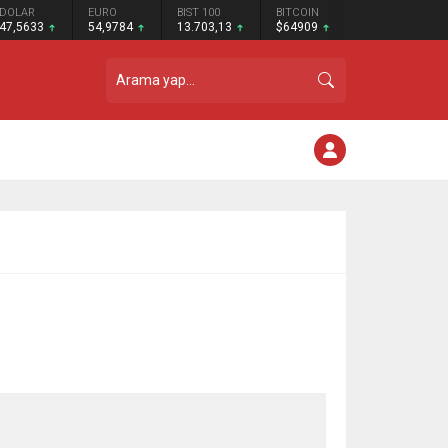
DOLAR
EURO
BIST 100
BITCOIN
47,5633
54,9784
13.703,13
$64909