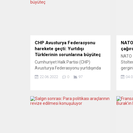
CHP Avusturya Federasyonu
NATO,
harekete geçti: Yurtdışı
çağır
Türklerinin sorunlarına büyüteç
NATO 
Cumhuriyet Halk Partisi (CHP)
Stolte
Avusturya Federasyonu yurtdışında
gerginl
yaşayan milyonlarca yurttaşın hakkını
çözüml
22.06.2022
0
97
04.0
ve hukuku koruyabilmek, sorunlarına
kurması
çözüm üretebilmek üzere
Stolte
Avusturya’daki toplum temsilcileriyle
açıkla
CHP Viyana Merkezi’nde ”1.
Cumhur
Yurtdışında Yaşayan Vatandaşların
Kosova
Sorunları Çalıştayı” düzenledi. CHP
hakkın
Avusturya Federasyonu Başkanı
belirtt
Çağdaş Arslan’ın açılış konuşmasıyla
arabul
başlayan çalıştaya, CHP Yurtdışı
olarak 