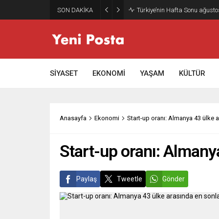
SON DAKİKA
Türkiye’nin Hafta Sonu ağusto
SİYASET
EKONOMİ
YAŞAM
KÜLTÜR
Anasayfa
Ekonomi
Start-up oranı: Almanya 43 ülke 
Start-up oranı: Almany
Paylaş
Tweetle
Gönder