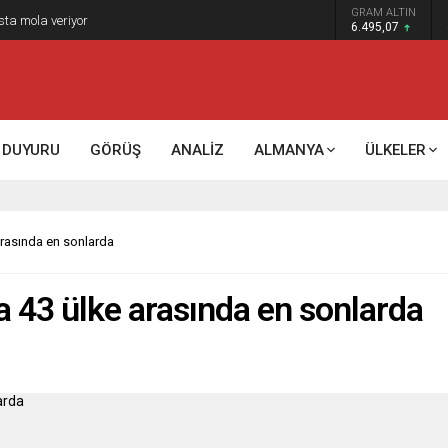
GRAM ALTIN
sta mola veriyor
6.495,07
DUYURU
GÖRÜŞ
ANALİZ
ALMANYA
ÜLKELER
arasında en sonlarda
a 43 ülke arasında en sonlarda