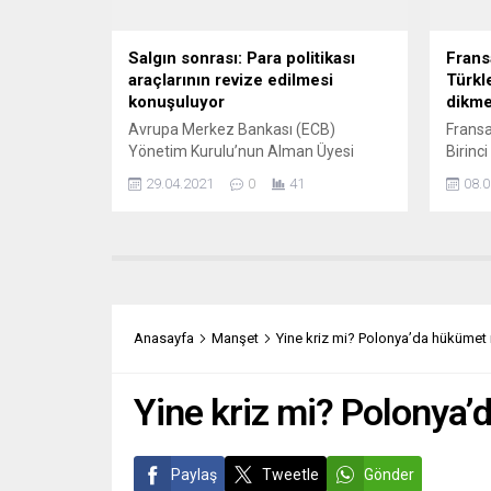
Örgütlenmeden Sorumlu Genel
diplom
Başkan Yardımcısı Bülent Tezcan...
kullan
tehlike
Salgın sonrası: Para politikası
Frans
araçlarının revize edilmesi
Türkle
konuşuluyor
dikme
Avrupa Merkez Bankası (ECB)
Fransa
Yönetim Kurulu’nun Alman Üyesi
Birinci
Isabel Schnabel, koronavirüs (Covid-
ekipler
29.04.2021
0
41
08.0
19) salgını sona erdikten sonra
karşıl
ECB’nin para politikası araçlarını
Burak 
yeniden düzenleyebileceğini bildirdi.
için “
Isabel Schnabel, ECB’nin politikalarına
heykel
ilişkin Twitter’da yaptığı paylaşımda,
Lille 
Avro Bölgesi para politikasına ilişkin
Burak 
değerlendirmelerde bulundu. Salgın
ardınd
Anasayfa
Manşet
Yine kriz mi? Polonya’da hükümet 
sonrası döneme geçişin dikkatli bir
önced
şekilde yönetilmesi gerekeceğini
belirten Schnabel, “Bu,...
Yine kriz mi? Polonya’
Paylaş
Tweetle
Gönder