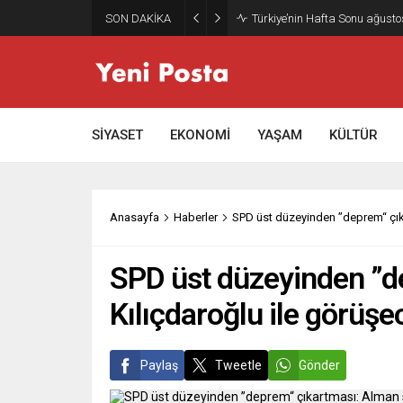
SON DAKİKA
Gazze’nin geleceği: Teknokrati
SİYASET
EKONOMİ
YAŞAM
KÜLTÜR
Anasayfa
Haberler
SPD üst düzeyinden ”deprem“ çık
SPD üst düzeyinden ”d
Kılıçdaroğlu ile görüşe
Paylaş
Tweetle
Gönder