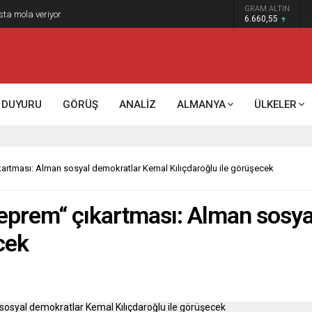
GRAM ALTIN
k kontrol mü, kolonializm mi?
6.660,55
DUYURU
GÖRÜŞ
ANALİZ
ALMANYA
ÜLKELER
artması: Alman sosyal demokratlar Kemal Kılıçdaroğlu ile görüşecek
eprem“ çıkartması: Alman sosya
cek