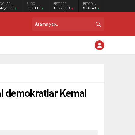
DOLAR
EURO
BIST 100
BITCOIN
47,7111
55,1881
13.779,39
$64949
l demokratlar Kemal