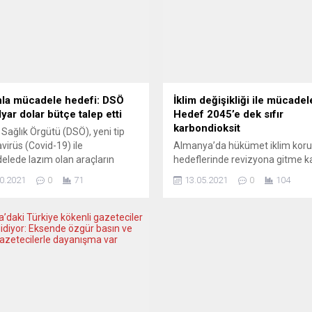
nla mücadele hedefi: DSÖ
İklim değişikliği ile mücadel
yar dolar bütçe talep etti
Hedef 2045’e dek sıfır
karbondioksit
Sağlık Örgütü (DSÖ), yeni tip
virüs (Covid-19) ile
Almanya’da hükümet iklim kor
lede lazım olan araçların
hedeflerinde revizyona gitme ka
 sahibi ülkelere ulaştırılması için
aldı. Hedef, 2045 yılına kadar
0.2021
0
71
13.05.2021
0
104
ilyar dolar bütçe talebinde
atmosfere sıfır oranda karbondi
u. DSÖ Genel Direktörü Dr.
salmak. Daha önce bu hedef 2
s Adhanom Ghebreyesus,
olarak açıklanmıştı. Almanya’d
ün Cenevre’deki merkezinde
federal hükümet, Anayasa
enen toplantıda, Covid-19 ile
Mahkemesi’nin baskısı ve yeni 
le Araçlarına Erişimi
kuralları gereği iklim koruma
dırma (ACT-A) inisiyatifinin yeni
hedeflerini yeniden düzenleme 
isi ve bütçe planlamasını...
aldı. Bakanlar Kurulu’nda onayl
İklim Koruma Yasası’na göre,...