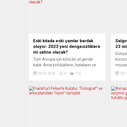
Eski kıtada eski çamlar bardak
Salgı
oluyor: 2023 yeni dengesizliklere
23 mil
mi sahne olacak?
Dünya 
Tüm Avrupa için kötü bir yıl geride
korona
kaldı. Ama kötülüklerin, hataların ve
mücade
çarpıklıkların geride kaldığını kimse
ihtiyaç
05.01.2023
0
112
29.1
söyleyemiyor. Sorunlar giderek
23,4 m
büyüyor. Öyle ki, 2023’ün 2022’yi
bulund
aratmasından bile korkanlar var.
Tedro
Avrupa Almanyası nerede ve nereye
örgüt
doğru gelişebilir? Siyasi gücünde bir
düzenl
gerileme yaşar mı? Yoksa daha önce
Mücade
kimsenin tahmin edemediği çıkışlara
Hızlan
mı “tevessül...
stratej