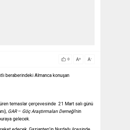
A
A
+
-
0
atlı beraberindeki Almanca konuşan
üren temaslar çerçevesinde 21 Mart salı günü
nı),
GAR
–
Göç Araştırmaları Derneği
‘nin
buraya gelecek.
areket edecek. Gaziantep’in Nurdağı ilçesinde