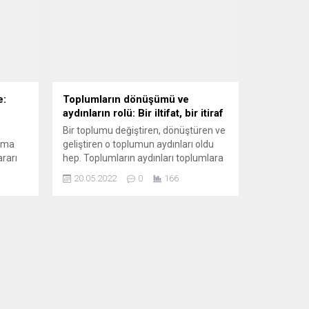
e:
Toplumların dönüşümü ve
aydınların rolü: Bir iltifat, bir itiraf
Bir toplumu değiştiren, dönüştüren ve
uma
geliştiren o toplumun aydınları oldu
rarı
hep. Toplumların aydınları toplumlara
yol gösterdiler. Ya aydınların bireysel
20.05.2022
0
166
oksit
çabaları ya da o aydınların
050
oluşturduğu dernekler toplumlara itici
a
güç oldular tarihte. Belçika Türk
toplumunu değiştiren, dönüştüren ve
AB
geliştiren en önemli dernek olan
Demokratik Halk Kültür Derneği 40’ıncı
kararı
yılını kutluyor. Belçika’da...
anan