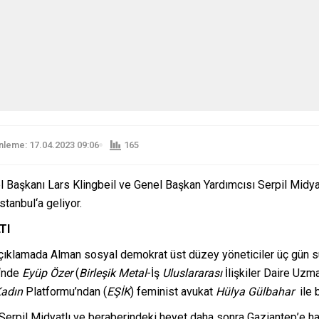
leme: 17.04.2023 09:06
165
Başkanı Lars Klingbeil ve Genel Başkan Yardımcısı Serpil Midy
tanbul‘a geliyor.
TI
klamada Alman sosyal demokrat üst düzey yöneticiler üç gün s
i‘nde
Eyüp Özer
(
Birleşik Metal
-İş
Uluslararası
İlişkiler Daire Uzma
adın
Platformu’ndan (
EŞİK
) feminist avukat
Hülya Gülbahar
ile 
ı Serpil Midyatlı ve beraberindeki heyet daha sonra Gaziantep’e h