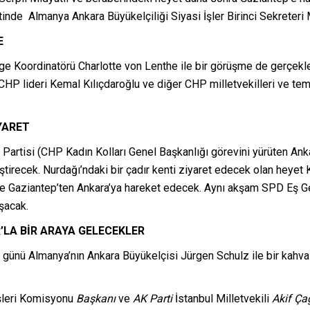
inde Almanya Ankara Büyükelçiliği Siyasi İşler Birinci Sekreteri
E
lge Koordinatörü Charlotte von Lenthe ile bir görüşme de gerçek
CHP lideri Kemal Kılıçdaroğlu ve diğer CHP milletvekilleri ve tem
YARET
artisi (CHP Kadın Kolları Genel Başkanlığı görevini yürüten Ankara
eştirecek. Nurdağı’ndaki bir çadır kenti ziyaret edecek olan heyet
e Gaziantep’ten Ankara’ya hareket edecek. Aynı akşam SPD Eş Ge
uşacak.
’LA BİR ARAYA GELECEKLER
ünü Almanya’nın Ankara Büyükelçisi Jürgen Schulz ile bir kahvalt
işleri Komisyonu
Başkanı
ve
AK Parti
İstanbul Milletvekili
Akif Ça