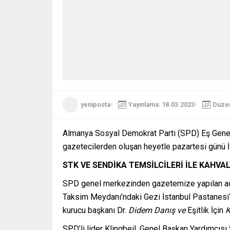
yeniposta
Yayınlama: 18.03.2023
Düzen
Almanya Sosyal Demokrat Parti (SPD) Eş Genel 
gazetecilerden oluşan heyetle pazartesi günü İs
STK VE SENDİKA TEMSİLCİLERİ İLE KAHVAL
SPD genel merkezinden gazetemize yapılan açı
Taksim Meydanı’ndaki Gezi İstanbul Pastanes
kurucu başkanı Dr.
Didem Danış ve
Eşitlik İçin
K
SPD’li lider Klingbeil, Genel Başkan Yardımcıs