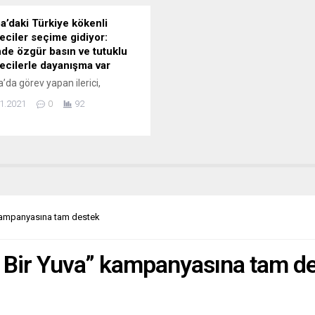
a’daki Türkiye kökenli
eciler seçime gidiyor:
de özgür basın ve tutuklu
ecilerle dayanışma var
’da görev yapan ilerici,
ükçü, bağımsızlıkçı ve laik
1.2021
0
92
e kökenli gazetecilerin
endiği Avrupa Türk Gazeteciler
i (ATGB), yeni yönetimini
e hazırlanıyor. ATGB yeni
e tüzük değişikliğiyle eyaletler
eler düzeyinde teşkilatlanmaya
i, genişletilmiş yönetim kurulu
rulmasını ve eşbaşkanlık
 kampanyasına tam destek
ine geçilmesini yapısal
eri arasına koyuyor. ATGB
klerini de özgür basın,...
a Bir Yuva” kampanyasına tam d