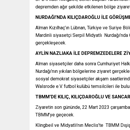
depremden ağır şekilde etkilenen bölge ziyaret
NURDAĞI’NDA KILIÇDAROĞLU İLE GÖRÜŞM
Alman Kızılhaç’ın Lübnan, Türkiye ve Suriye Bö
Mardinli siyasetçi Serpil Midyatlı Nurdağı’nda 
gerçekleşecek.
AYLİN NAZLIAKA İLE DEPREMZEDELERE Zİ
Alman siyasetçiler daha sonra Cumhuriyet Halk P
Nurdağı’nın yıkılan bölgelerine ziyaret gerçekl
sosyal demokrat siyasetçiler akşam saatlerind
Walsrode e.V. futbol kulübü temsilcileri ile bul
TBMM’DE KILIÇ, KILIÇDAROĞLU VE SANCAR
Ziyaretin son gününde, 22 Mart 2023 çarşamba g
TBMM’ye geçecek.
Klingbeil ve Midyatlı’nın Meclis’te TBMM Dış