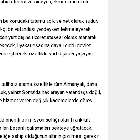
 de kabul etmesi ve sineye çekmesi mümkün
in bu konudaki tutumu açık ve net olarak şudur:
kçi bir vatandaşı yerdeyken tekmeleyerek
dan yurt dışına ticaret ataşesi olarak atanarak
ekecek, liyakat esasına dayalı ciddi devlet
nleştirerek, özellikle yurt dışında yaşayan
 talihsiz atama, özellikle tüm Almanyalı, daha
ecek, yalnız Soma’da hak arayan vatandaşa değil,
iyle hizmet veren değişik kademelerde görev
e önemli bir misyon şefliği olan Frankfurt
ılan başarılı çalışmaları sekteye uğratacak,
eliğe sahip olduğunun altının çizilmesi gerekir.