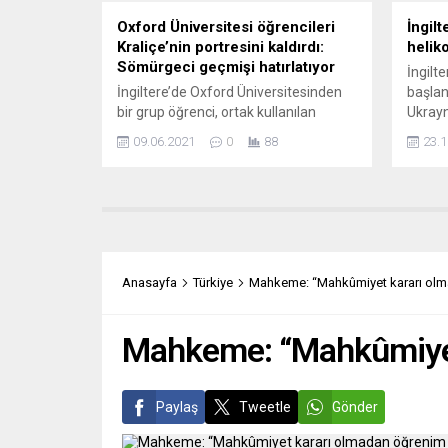
Oxford Üniversitesi öğrencileri
İngil
Kraliçe’nin portresini kaldırdı:
helik
Sömürgeci geçmişi hatırlatıyor
İngilt
İngiltere’de Oxford Üniversitesinden
başlan
bir grup öğrenci, ortak kullanılan
Ukrayn
salondan ülkenin sömürgeci geçmişini
açıkla
09.06.2021
0
88
23.1
hatırlattığı gerekçesiyle Kraliçe 2.
Ben Wa
Elizabeth’in 1952 tarihli portresini
ziyare
kaldırdı. Kraliçe’nin “boykot kültürünün
olarak
son kurbanı olduğu” şeklindeki
sağlay
yorumlar ilgi çekiyor. Oxford
Ukrayn
Üniversitesi’ni oluşturan kolejlerden
savunm
biri olan Magdalen Koleji’nden bir grup
1000 t
Anasayfa
Türkiye
Mahkeme: “Mahkûmiyet kararı olm
öğrenci, ortak salonlarından Kraliçe 2.
belirt
Elizabeth’in portresini kaldırmak için...
desteğ
Mahkeme: “Mahkûmiyet
Paylaş
Tweetle
Gönder