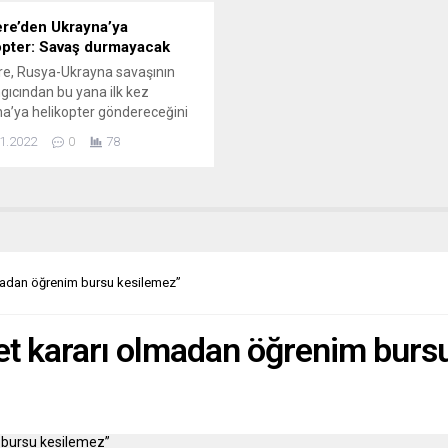
tere’den Ukrayna’ya
opter: Savaş durmayacak
ere, Rusya-Ukrayna savaşının
gıcından bu yana ilk kez
a’ya helikopter göndereceğini
dı. İngiltere Savunma Bakanı
1.2022
0
78
llace, Norveç’e yaptığı resmi
tte, askeri yardımın bir parçası
 ülkesinin Ukrayna’ya helikopter
acağını duyurdu. Ayrıca,
a’nın Rusya’ya karşı kendisini
asına yardımcı olmak için ek
op mermisi sağlanacağını
adan öğrenim bursu kesilemez”
en Wallace, “Ukrayna’ya
imiz sarsılmaz....
 kararı olmadan öğrenim bursu