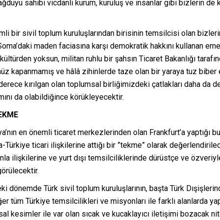
ağduyu sahibi vicdanlı kurum, kuruluş ve insanlar gibi bizlerin
i bir sivil toplum kuruluşlarından birisinin temsilcisi olan bizler
oma’daki maden faciasına karşı demokratik hakkını kullanan eme
ültürden yoksun, militan ruhlu bir şahsın Ticaret Bakanlığı tarafın
nüz kapanmamış ve hâlâ zihinlerde taze olan bir yaraya tuz biber 
ce kırılgan olan toplumsal birliğimizdeki çatlakları daha da deri
ını da olabildiğince körükleyecektir.
TEKME
a’nın en önemli ticaret merkezlerinden olan Frankfurt’a yaptığı bu
Türkiye ticari ilişkilerine attığı bir ”tekme” olarak değerlendiril
la ilişkilerine ve yurt dışı temsilciliklerinde dürüstçe ve özver
örülecektir.
 dönemde Türk sivil toplum kuruluşlarının, başta Türk Dışişlerind
tüm Türkiye temsilcilikleri ve misyonları ile farklı alanlarda yap
al kesimler ile var olan sıcak ve kucaklayıcı iletişimi bozacak nit