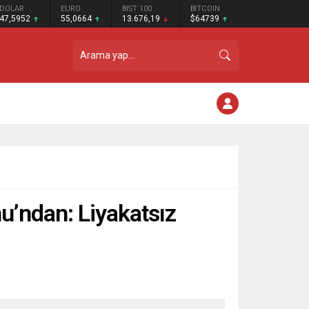
DOLAR
EURO
BIST 100
BITCOIN
47,5952
55,0664
13.676,19
$64739
u’ndan: Liyakatsız