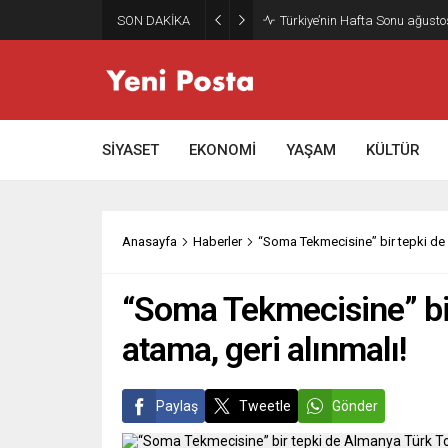
SON DAKİKA
Gazze’nin geleceği: Teknokrati
SİYASET
EKONOMİ
YAŞAM
KÜLTÜR
Anasayfa
Haberler
“Soma Tekmecisine” bir tepki de 
“Soma Tekmecisine” bi
atama, geri alınmalı!
Paylaş
Tweetle
Gönder