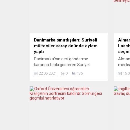
Danimarka sınırdışıları: Suriyeli
Alman
mülteciler saray önünde eylem
Lasch
yaptı
seçme
Danimarka’nın geri gönderme
Almany
kararına tepki gösteren Suriyeli
meclis
mülteciler parlamento binasını da
Demokr
22.05.2021
0
136
16.0
barındıran Christiansborg Sarayı
başbak
önünde oturma eylemi başlattı.
zaferl
Eylemcilerden Samir Barakat,
TAVAK 
Suriye’de maruz kaldıkları zulmün
Şen, s
mülteci olarak geldiği Danimarka’da
Türkiy
da sürdüğünü belirterek açlık grevi
işaret 
başlattı. Barakat, AA muhabirine
Annale
yaptığı açıklamada, yaklaşık 6 yıl önce
kurba
Danimarka’ya geldiğini ancak ülkesi
Partis
Suriye’de gördüğü...
Scholz