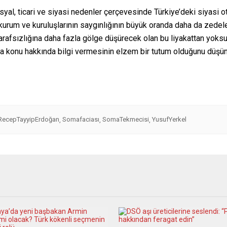
syal, ticari ve siyasi nedenler çerçevesinde Türkiye’deki siyasi o
m kurum ve kuruluşlarının saygınlığının büyük oranda daha da ze
tarafsızlığına daha fazla gölge düşürecek olan bu liyakattan yok
una konu hakkında bilgi vermesinin elzem bir tutum olduğunu düşü
RecepTayyipErdoğan
Somafaciası
SomaTekmecisi
YusufYerkel
,
,
,