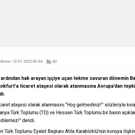
leme: 12.01.2022 03:44
82
 ardından hak arayan işçiye uçan tekme savuran d
önemin Ba
nkfurt’a ticaret ataşesi olarak atanmasına Avrupa’dan tepk
dı.
icaret ataşesi olarak atanmasını “Hoş gelmediniz!” sözleriyle kın
nya Türk Toplumu (TD) ve Hessen Türk Toplumu bir basın açıklama
 edilemez!” dendi.
Türk Toplumu Eyalet Başkanı Atila Karabörklü’nün konuya ilişkin