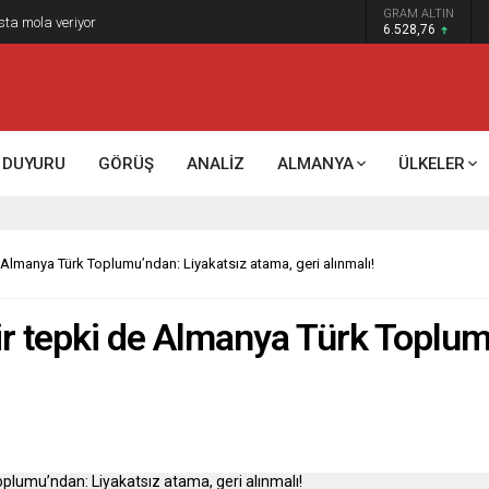
GRAM ALTIN
k kontrol mü, kolonializm mi?
6.528,76
DUYURU
GÖRÜŞ
ANALİZ
ALMANYA
ÜLKELER
Almanya Türk Toplumu’ndan: Liyakatsız atama, geri alınmalı!
r tepki de Almanya Türk Toplum