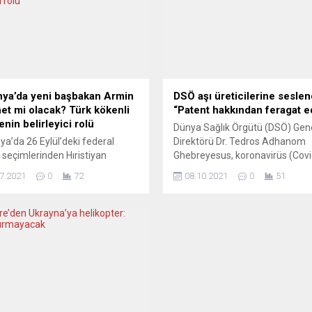
ya’da yeni başbakan Armin
DSÖ aşı üreticilerine seslen
et mi olacak? Türk kökenli
“Patent hakkından feragat e
nin belirleyici rolü
Dünya Sağlık Örgütü (DSÖ) Gen
a’da 26 Eylül’deki federal
Direktörü Dr. Tedros Adhanom
 seçimlerinden Hıristiyan
Ghebreyesus, koronavirüs (Covi
at Birlik (CDU) partisinin
aşılamalarının hızlanması için aş
7.2021
0
72
08.10.2021
0
51
an adayı Armin Laschet’in
üreten ülke ve firmalara patent
e çıkacağı tahmininde bulunan
hakkından feragat etme çağrıs
Vakfı Başkanı Prof. Dr. Faruk
bulundu. Ghebreyesus, Birleşmi
eçimde en belirleyici faktörün
Milletler (BM) Genel Sekreteri 
e kökenli seçmen olacağına
Guterres ile düzenlediği ortak b
etti. Birlik’90/Yeşiller’in adayı
toplantısında yaptığı konuşmad
na Baerbock’un “hatalarının”
küresel çapta Covid-19
nı, Almanya Sosyal Demokrat
aşılamalarındaki eşitsizliğe dair
i’nin (SPD) adayı Olaf
değerlendirmelerde bulundu.
’un...
Gelişmiş...