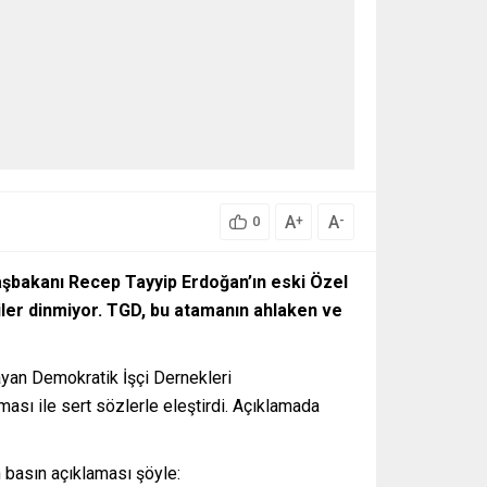
A
A
+
-
0
şbakanı Recep Tayyip Erdoğan’ın eski Özel
iler dinmiyor. TGD, bu atamanın
ahlaken ve
ayan Demokratik İşçi Dernekleri
sı ile sert sözlerle eleştirdi. Açıklamada
 basın açıklaması şöyle: