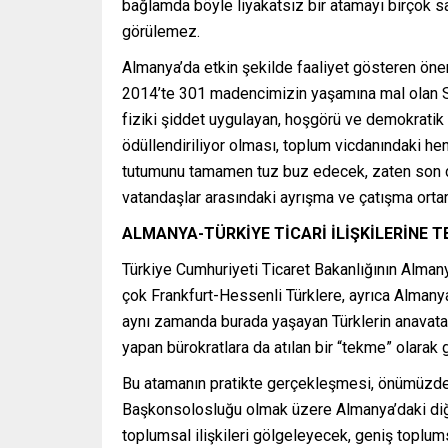
bağlamda böyle liyakatsız bir atamayı birçok s
görülemez.
Almanya’da etkin şekilde faaliyet gösteren öneml
2014’te 301 madencimizin yaşamına mal olan S
fiziki şiddet uygulayan, hoşgörü ve demokratik k
ödüllendiriliyor olması, toplum vicdanındaki he
tutumunu tamamen tuz buz edecek, zaten son dere
vatandaşlar arasındaki ayrışma ve çatışma ortam
ALMANYA-TÜRKİYE TİCARİ İLİŞKİLERİNE 
Türkiye Cumhuriyeti Ticaret Bakanlığının Almany
çok Frankfurt-Hessenli Türklere, ayrıca Almanya-
aynı zamanda burada yaşayan Türklerin anavatan
yapan bürokratlara da atılan bir “tekme” olarak g
Bu atamanın pratikte gerçekleşmesi, önümüzdeki
Başkonsolosluğu olmak üzere Almanya’daki diğer 
toplumsal ilişkileri gölgeleyecek, geniş toplums