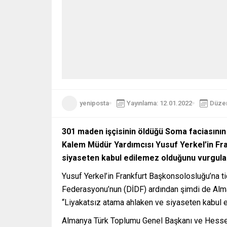
yeniposta
Yayınlama: 12.01.2022
Düzen
301 maden işçisinin öldüğü
Soma faciasının
Kalem Müdür Yardımcısı Yusuf Yerkel’in Fra
siyaseten kabul edilemez olduğunu vurgula
Yusuf Yerkel’in Frankfurt Başkonsolosluğu’na t
Federasyonu’nun (DİDF) ardından şimdi de Alma
“Liyakatsız atama ahlaken ve siyaseten kabul
Almanya Türk Toplumu Genel Başkanı ve Hessen 