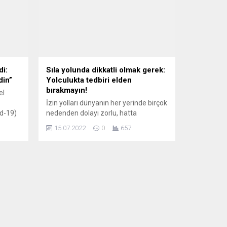
di:
Sıla yolunda dikkatli olmak gerek:
din”
Yolculukta tedbiri elden
bırakmayın!
el
İzin yolları dünyanın her yerinde birçok
d-19)
nedenden dolayı zorlu, hatta
ı
tehlikelidir. Avrupa’nın her ülkesinden
15.07.2022
0
657
yıllık izin nedeniyle akın akın
ında
Kapıkule’ye akacak insanlarımızı
ş
yollarda sıkıntı ve tehlikeler bekliyor.
Antonio
Okurlarımızı, yolda karşılaşabilecekleri
asın
tehlikeler konusunda uyarmak isteriz.
a,
NELERE DİKKAT ETMELİYİZ? İhtiyaç
molası esnasında para cüzdanlarınızı,
kıymetli eşyalarınızı, pasaport
çantalarınızı açıkta bırakmayın. Her
ne...