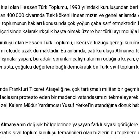
birisi olan Hessen Türk Toplumu, 1993 yılındaki kuruluşundan beri 
an 400.000 civarında Türk kökenli insanımızın ve genel anlamda
k toplumunun hakları konusunda çok yoğun çaba sarf etmektedir. 
içerisinde kalarak ırkçılık başta olmak üzere her türlü ayrımcılığa
ruluşu olan Hessen Türk Toplumu, ilkesi ve tüzüğü gereği kurumsa
ami ölçüde uzak durmaktadır. Bu anlamda, çatı kuruluşu Almanya 
ışmalar yapan, buradaki sorunları çalışmalarının odağına koyan, ç
r üstü, çoğulcu değerlere bağlı demokratik bir Türk sivil toplum k
nda Frankfurt Ticaret Ataşeliğine, çok tartışmalı militan bir ge
faciasını protesto eden bir madenci vatandaşımızı tekmeleyerek 
Özel Kalem Müdür Yardımcısı Yusuf Yerkel’in atandığına dönük ha
e Almanya’nın değişik bölgelerinde yaşayan farklı siyasi görüşlere 
kratik sivil toplum kuruluşu temsilcileri olan bizlerin bu tepkile