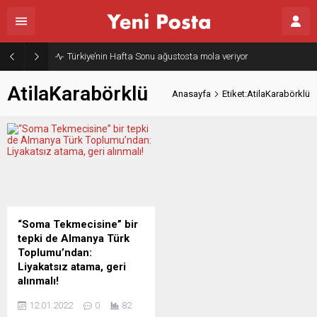
Türkiye’nin Hafta Sonu ağustosta mola veriyor
AtilaKarabörklü
Anasayfa
Etiket:AtilaKarabörklü
“Soma Tekmecisine” bir
tepki de Almanya Türk
Toplumu’ndan:
Liyakatsız atama, geri
alınmalı!
301 maden işçisinin
12.01.2022
0
82
öldüğü Soma faciasının