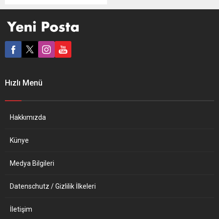
ardından hak arayan işçiye
uçan tekme savuran
dönemin Başbakanı Recep
Tayyip Erdoğan’ın eski Özel
Kalem Müdür Yardımcısı
Yusuf Yerkel’in Frankfurt’a
ticaret ataşesi olarak
atanmasına Avrupa’dan
Hızlı Menü
tepkiler dinmiyor. TGD, bu
atamanın ahlaken ve
siyaseten kabul edilemez
olduğunu vurguladı. Yusuf
Hakkımızda
Yerkel’in Frankfurt
Başkonsolosluğu’na ticaret
Künye
ataşesi olarak atanmasını...
Medya Bilgileri
Datenschutz / Gizlilik İlkeleri
İletişim