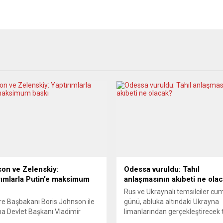
on ve Zelenskiy:
Odessa vuruldu: Tahıl
rımlarla Putin’e maksimum
anlaşmasının akıbeti ne ola
Rus ve Ukraynalı temsilciler cu
ere Başbakanı Boris Johnson ile
günü, abluka altındaki Ukrayna
a Devlet Başkanı Vladimir
limanlarından gerçekleştirecek t
kiy’in, Rusya Devlet Başkanı
ihracatı konusunda BM Genel