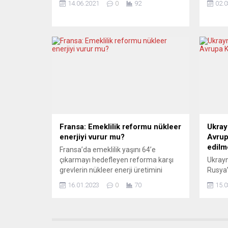
14.06.2021
0
92
02.0
sakinleri için Türkçe bilgilendirme
Vladim
atağı gerçekleştirdi. Augsburg
uygula
Belediye Encümeni Akın her üç ayda
da gen
bir yayınlanacak bilgilendirme broşürü
konusu
ile meclisteki gelişmeleri Türkçe
Başbak
aktaracak. Bavyera eyaletinde Mayıs
sözcü,
2020’de düzenlenen yerel seçimlerde
menfur
Yeşiller Partisi adına Augsburg
sabah 
belediye meclisine seçilen ve Belediye
görüşt
Meclisi Yeşiller Grubu‘nda uyum,...
Fransa: Emeklilik reformu nükleer
Ukray
enerjiyi vurur mu?
Avrup
edilm
Fransa’da emeklilik yaşını 64’e
çıkarmayı hedefleyen reforma karşı
Ukrayn
grevlerin nükleer enerji üretimini
Rusya’
etkileyebileceği belirtildi. Fransız
Konsey
16.01.2023
0
70
15.0
basınına göre, CGT Madencilik ve
istedi
Enerji Sendikası (FNME-CGT) Genel
Parlam
Sekreteri Sebastien Menesplier,
Kurulu
emeklilik reformunu destekleyen
görüşm