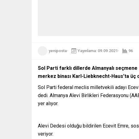
yeniposta
Yayınlama: 09.09.2021
96
Sol Parti farklı dillerde Almanyalı seçmen
merkez binası Karl-Liebknecht-Haus’ta üç d
Sol Parti federal meclis milletvekili adayı E
dedi. Almanya Alevi Birlikleri Federasyonu (AA
yer alıyor.
Alevi Dedesi olduğu bildirilen Ecevit Emre, sosy
veriyor.