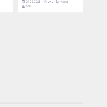
29.05.2023
yorumlar kapalı
“Ülkemizde aşırı sağcı ve ırkçı
108
şiddettin sürekliliği var” ifadesine
ıştı.
vurgu yaptı. Almanya’nın Solingen
dessa
kentindeki ırkçı saldırının 30’uncu
ca
yıldönümü dolayısıyla düzenlenen
törende konuşan Cumhurbaşkanı
Frank-Walter Steinmeier, ülkede aşırı
i.
sağcı ve ırkçı şiddet olaylarının
sürekliliğinin olduğunu belirtirken, aşırı
sağcı yapıların zararsızmış gibi
gösterilmesine...