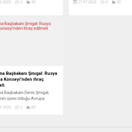
3.2022
0
50
27.07.2022
0
63
ir Putin’e maksimum baskı
Sekreteri Guterres ve Türkiye
nması için “yaptırımların daha
Cumhurbaşkanı Erdoğan ile
işletilmesi gerektiği”
İstanbul’da bir anlaşma imzalam
nda hemfikir olduğu bildirildi.
Cumartesi günü Rus füzeleri O
anlık Ofisi 10 Numara’dan bir
limanını vurdu. Moskova yalnız
 Johnson’ın, Ukrayna’ya yönelik
askeri altyapının vurulduğunu
 saldırıları kınamak için bu
açıklarken, Kiev limandaki sivil
Zelenskiy ile telefonda
tesislerin hedef alındığını söyled
üğünü belirtti. Johnson’ın...
Yorumcular endişeli. EL...
na Başbakanı Şmıgal: Rusya
a Konseyi’nden ihraç
eli
a Başbakanı Denis Şmıgal,
nın üyesi olduğu Avrupa
i’nden derhal ihraç edilmesini
3.2022
0
60
klerini belirtti. Avrupa Konseyi
enterler Meclisi (AKPM) Genel
, Rusya-Ukrayna savaşını
ek üzere olağanüstü toplandı.