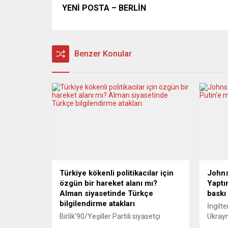
YENİ POSTA – BERLİN
Benzer Konular
Türkiye kökenli politikacılar için
Johns
özgün bir hareket alanı mı?
Yaptı
Alman siyasetinde Türkçe
baskı
bilgilendirme atakları
İngilt
Birlik’90/Yeşiller Partili siyasetçi
Ukrayn
Serdar Akın, Türkiye kökenli şehir
Zelens