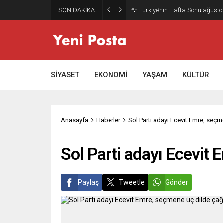
SON DAKİKA
Gazze’nin geleceği: Teknokrati
SİYASET
EKONOMİ
YAŞAM
KÜLTÜR
Anasayfa
Haberler
Sol Parti adayı Ecevit Emre, seç
Sol Parti adayı Ecevit
Paylaş
Tweetle
Gönder