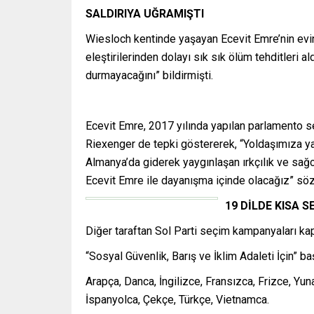
SALDIRIYA UĞRAMIŞTI
Wiesloch kentinde yaşayan Ecevit Emre’nin evin
eleştirilerinden dolayı sık sık ölüm tehditleri
durmayacağını” bildirmişti.
Ecevit Emre, 2017 yılında yapılan parlamento se
Riexenger de tepki göstererek, “Yoldaşımıza ya
Almanya’da giderek yaygınlaşan ırkçılık ve sağ
Ecevit Emre ile dayanışma içinde olacağız” sözl
19 DİLDE KISA 
Diğer taraftan Sol Parti seçim kampanyaları kap
“Sosyal Güvenlik, Barış ve İklim Adaleti İçin” b
Arapça, Danca, İngilizce, Fransızca, Frizce, Yun
İspanyolca, Çekçe, Türkçe, Vietnamca.