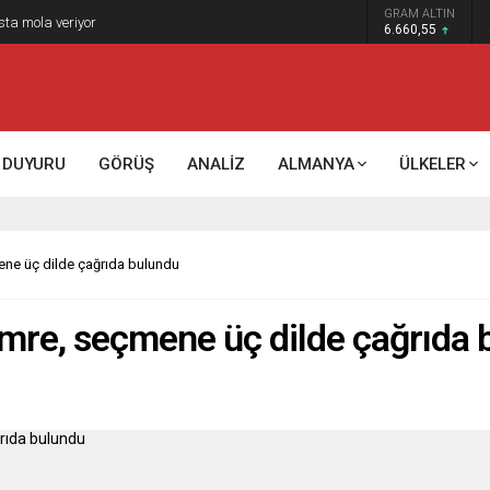
GRAM ALTIN
k kontrol mü, kolonializm mi?
6.660,55
DUYURU
GÖRÜŞ
ANALİZ
ALMANYA
ÜLKELER
mene üç dilde çağrıda bulundu
 Emre, seçmene üç dilde çağrıda