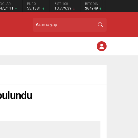
DOLAR
EURO
BIST 100
BITCOIN
47,7111
55,1881
13.779,39
$64949
 bulundu