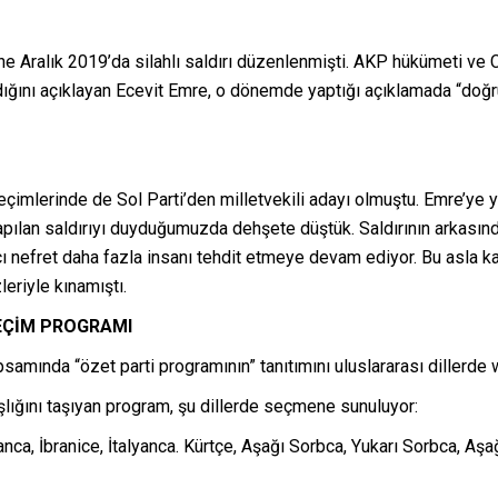
e Aralık 2019’da silahlı saldırı düzenlenmişti. AKP hükümeti ve
 aldığını açıklayan Ecevit Emre, o dönemde yaptığı açıklamada “do
çimlerinde de Sol Parti’den milletvekili adayı olmuştu. Emre’ye y
pılan saldırıyı duyduğumuzda dehşete düştük. Saldırının arkasında
cı nefret daha fazla insanı tehdit etmeye devam ediyor. Bu asla k
eriyle kınamıştı.
SEÇİM PROGRAMI
samında “özet parti programının” tanıtımını uluslararası dillerde 
aşlığını taşıyan program, şu dillerde seçmene sunuluyor:
anca, İbranice, İtalyanca. Kürtçe, Aşağı Sorbca, Yukarı Sorbca, Aş