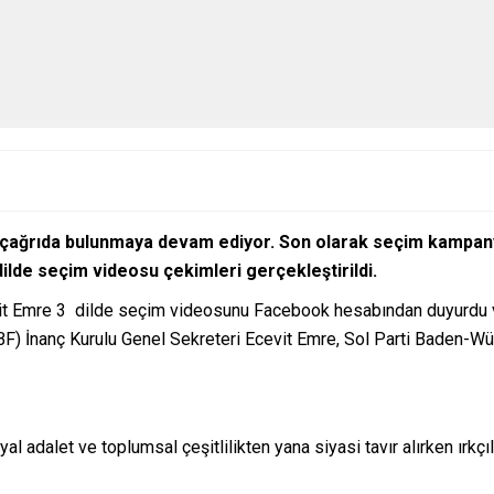
e çağrıda bulunmaya devam ediyor. Son olarak seçim kampany
ilde seçim videosu çekimleri gerçekleştirildi.
cevit Emre 3 dilde seçim videosunu Facebook hesabından duyurdu
BF) İnanç Kurulu Genel Sekreteri Ecevit Emre, Sol Parti Baden-Wür
al adalet ve toplumsal çeşitlilikten yana siyasi tavır alırken ırkç