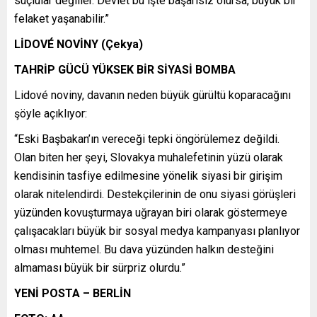
suçlular değiller. Devlet bu işte başarısız olursa, büyük bir
felaket yaşanabilir.”
LİDOVÉ NOVİNY (Çekya)
TAHRİP GÜCÜ YÜKSEK BİR SİYASİ BOMBA
Lidové noviny, davanın neden büyük gürültü koparacağını
şöyle açıklıyor:
“Eski Başbakan’ın vereceği tepki öngörülemez değildi.
Olan biten her şeyi, Slovakya muhalefetinin yüzü olarak
kendisinin tasfiye edilmesine yönelik siyasi bir girişim
olarak nitelendirdi. Destekçilerinin de onu siyasi görüşleri
yüzünden kovuşturmaya uğrayan biri olarak göstermeye
çalışacakları büyük bir sosyal medya kampanyası planlıyor
olması muhtemel. Bu dava yüzünden halkın desteğini
almaması büyük bir sürpriz olurdu.”
YENİ POSTA – BERLİN