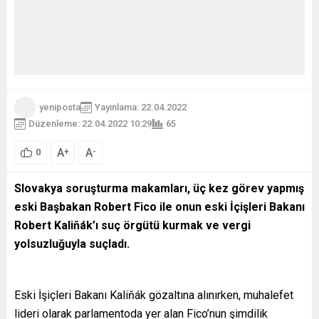
yeniposta
Yayınlama: 22.04.2022
Düzenleme: 22.04.2022 10:29
65
A
A
+
-
0
Slovakya soruşturma makamları, üç kez görev yapmış
eski Başbakan Robert Fico ile onun eski İçişleri Bakanı
Robert Kaliňák’ı suç örgütü kurmak ve vergi
yolsuzluğuyla suçladı.
Eski İşiçleri Bakanı Kaliňák gözaltına alınırken, muhalefet
lideri olarak parlamentoda yer alan Fico’nun şimdilik