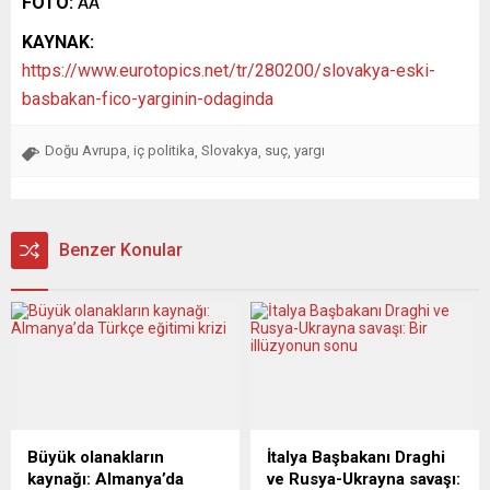
FOTO:
AA
KAYNAK:
https://www.eurotopics.net/tr/280200/slovakya-eski-
basbakan-fico-yarginin-odaginda
Doğu Avrupa
iç politika
Slovakya
suç
yargı
,
,
,
,
Benzer Konular
Büyük olanakların
İtalya Başbakanı Draghi
kaynağı: Almanya’da
ve Rusya-Ukrayna savaşı: