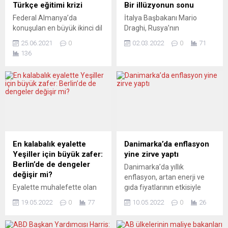
Türkçe eğitimi krizi
Bir illüzyonun sonu
Federal Almanya’da
İtalya Başbakanı Mario
konuşulan en büyük ikinci dil
Draghi, Rusya’nın
olan Türkçe, bir dünya dili
Ukrayna’ya saldırısının,
25.06.2021
0
02.03.2022
0
71
değil mi? Gazeteci Gürsel
Avrupa tarihinde bir dönüm
136
Köksal, BirGün
noktasına işaret ettiğini
gazetesindeki yazısında
söyledi. İtalya Başbakanı
Almanya’nın Hessen
Draghi, parlamentonun üst
eyaletindeki Yeşil katılımlı
kanadı Senato ve alt kanadı
yerel hükümetin tutumunu
Temsilciler Meclisi’ne
tartışmaya açtı ve
Rusya-Ukrayna savaşına
aralarında bazı farklar olsa
ilişkin son gelişmeler
da, Türkçenin “Avrupa’dan
hakkında ayrı ayrı hitap etti
Orta Asya’ya birçok ülkenin,
ve parlamenterlerden
En kalabalık eyalette
Danimarka’da enflasyon
250 milyona yakın insanın
hükümetin bu krize yönelik
Yeşiller için büyük zafer:
yine zirve yaptı
ortak dili” olduğunu
aldığı kararlara destek istedi.
Berlin’de de dengeler
Danimarka’da yıllık
hatırlattı:...
Son yıllarda...
değişir mi?
enflasyon, artan enerji ve
Eyalette muhalefette olan
gıda fiyatlarının etkisiyle
sosyal demokratlar hüsrana
nisanda yüzde 6,7’ye
19.05.2022
0
77
10.05.2022
0
26
uğradılar. 1947’den bu yana
çıkarak 1984’ten bu yana en
en kötü seçim sonucunu
yüksek seviyeye ulaştı.
aldılar. Seçimde müthiş bir
Danimarka Ulusal İstatistik