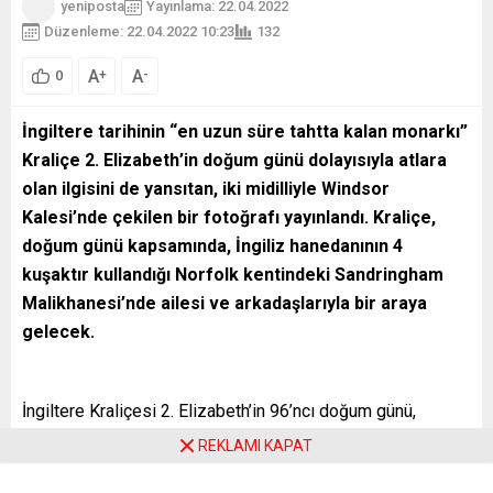
yeniposta
Yayınlama: 22.04.2022
Düzenleme: 22.04.2022 10:23
132
A
A
+
-
0
İngiltere tarihinin “en uzun süre tahtta kalan monarkı”
Kraliçe 2. Elizabeth
’in doğum günü dolayısıyla atlara
olan ilgisini de yansıtan, iki midilliyle Windsor
Kalesi’nde çekilen bir fotoğrafı yayınlandı. Kraliçe,
doğum günü kapsamında, İngiliz hanedanının 4
kuşaktır kullandığı Norfolk kentindeki Sandringham
Malikhanesi’nde ailesi ve arkadaşlarıyla bir araya
gelecek.
İngiltere Kraliçesi 2. Elizabeth’in 96’ncı doğum günü,
başkent Londra’da da Hyde Park’taki top atışlarıyla
REKLAMI KAPAT
kutlandı. İngiltere Başbakanı Boris Johnson ve ana