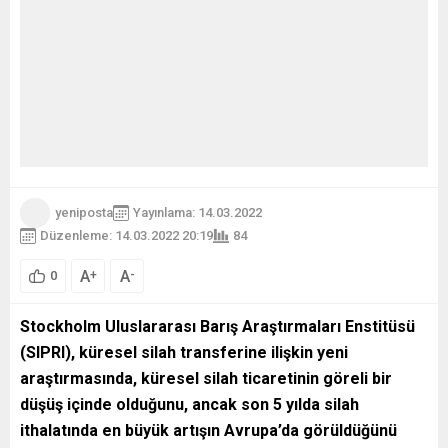
yeniposta
Yayınlama: 14.03.2022
Düzenleme: 14.03.2022 20:19
84
A
A
+
-
0
Stockholm Uluslararası Barış Araştırmaları Enstitüsü
(SIPRI), küresel silah transferine ilişkin yeni
araştırmasında, küresel silah ticaretinin göreli bir
düşüş içinde olduğunu, ancak son 5 yılda silah
ithalatında en büyük artışın Avrupa’da görüldüğünü