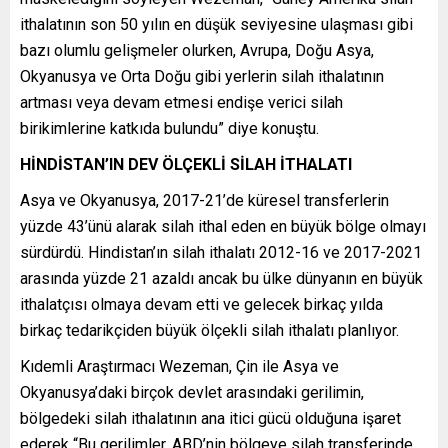
ithalatının son 50 yılın en düşük seviyesine ulaşması gibi
bazı olumlu gelişmeler olurken, Avrupa, Doğu Asya,
Okyanusya ve Orta Doğu gibi yerlerin silah ithalatının
artması veya devam etmesi endişe verici silah
birikimlerine katkıda bulundu” diye konuştu.
HİNDİSTAN’IN DEV ÖLÇEKLİ SİLAH İTHALATI
Asya ve Okyanusya, 2017-21’de küresel transferlerin
yüzde 43’ünü alarak silah ithal eden en büyük bölge olmayı
sürdürdü. Hindistan’ın silah ithalatı 2012-16 ve 2017-2021
arasında yüzde 21 azaldı ancak bu ülke dünyanın en büyük
ithalatçısı olmaya devam etti ve gelecek birkaç yılda
birkaç tedarikçiden büyük ölçekli silah ithalatı planlıyor.
Kıdemli Araştırmacı Wezeman, Çin ile Asya ve
Okyanusya’daki birçok devlet arasındaki gerilimin,
bölgedeki silah ithalatının ana itici gücü olduğuna işaret
ederek “Bu gerilimler, ABD’nin bölgeye silah transferinde