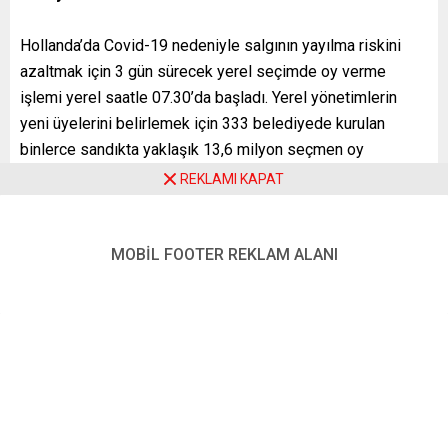
Hollanda’da Covid-19 nedeniyle salgının yayılma riskini
azaltmak için 3 gün sürecek yerel seçimde oy verme
işlemi yerel saatle 07.30’da başladı. Yerel yönetimlerin
yeni üyelerini belirlemek için 333 belediyede kurulan
binlerce sandıkta yaklaşık 13,6 milyon seçmen oy
kullanabilecek.
REKLAMI KAPAT
Sandıkların her gün yerel saatle 21.00’de kapanacağı
seçimin ilk sonuçlarının, 16 Mart’ta gece geç saatlerde,
resmi sonuçların ise 21 Mart’ta açıklanması bekleniyor.
MOBİL FOOTER REKLAM ALANI
Normal şartlarda bir günde yapılan seçim, bu yıl 14-16
Mart arasında gerçekleşecek. Böylece seçim
sandıklarında oluşacak kalabalık önlenecek. İlk iki gün
ağırlıkla risk grubunda olanların sandığa gitmesi
beklenirken diğerlerinin ise çarşamba günü oy kullanması
isteniyor.
Hollanda’da 5 yıl yasal olarak ikamet edenler oy hakkına