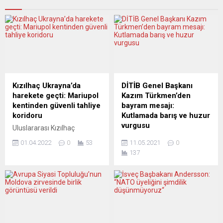
Kızılhaç Ukrayna’da
DİTİB Genel Başkanı
harekete geçti: Mariupol
Kazım Türkmen’den
kentinden güvenli tahliye
bayram mesajı:
koridoru
Kutlamada barış ve huzur
vurgusu
Uluslararası Kızılhaç
Komitesi (ICRC), Rus
Diyanet İşleri Türk İslam
01.04.2022
0
53
11.05.2021
0
birliklerinin kuşatmasının
Birliği (DİTİB) Genel Başkanı
137
sürdüğü Ukrayna’nın
Kazım Türkmen, Ramazan
Mariupol kentinde, sivillerin
Bayramı dolayısıyla bir
tahliyesi için güvenli koridor
mesaj yayınladı ve orucun
oluşturma sürecine
bir hayat felsefesine
başladıklarını duyurdu. ICRC
dönüştürülebileceğini
Söcüsü Ewan Watson,
hatırlattı. DİTİB Genel
Birleşmiş Milletler (BM)
Başkanı Türkmen,