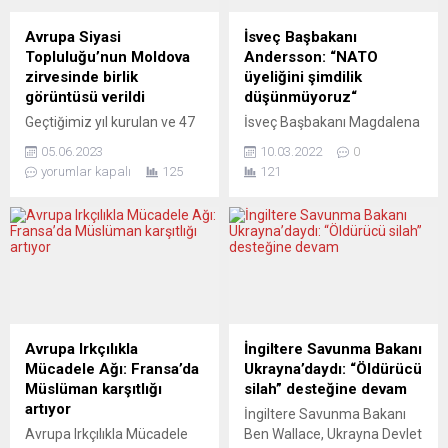
Cenevre ofisindeki basın
yayınladığı Ramazan
toplantısında, bölgedeki
Bayramı mesajında tüm
Avrupa Siyasi
İsveç Başbakanı
Kızılhaç çalışanlarının
İslam âleminin bayramını
Topluluğu’nun Moldova
Andersson: “NATO
güvenli geçiş için Mariupol’e
tebrik ederek, bazı
zirvesinde birlik
üyeliğini şimdilik
hareket ettiğini duyurdu.
saptamalarda bulundu:
görüntüsü verildi
düşünmüyoruz“
Watson, “Gerekli izinleri aldık
“2020 yılının başlarında tüm
Geçtiğimiz yıl kurulan ve 47
İsveç Başbakanı Magdalena
ve ekiplerimiz şu an...
dünyada etkisini
ülkeden oluşan Avrupa
Andersson, Avrupa’daki
hissettirmeye başlayan
05.06.2023
10.03.2022
0
Siyasi Topluluğu’nun ikinci
güvenlik durumunun
koronavirüs salgınının...
yorumlar kapalı
125
121
zirvesinde, nasıl bir profil
istikrarını bozacağı
çizmek gerektiği sorusuna
varsayımıyla NATO’ya
yanıt arandı. Rusya’yla
üyeliği şimdilik
çatışma ve Ukrayna’yla
düşünmediklerini söyledi.
dayanışma, ön planda yer
Andersson’un 8 Mart’ta
alan konular arasındaydı.
“İsveç’in NATO üyeliğine
Zirvenin ardından
sıcak bakmadığı“ yönündeki
yorumcular, topluluğun
açıklamasının dünyada ses
Avrupa’da başka nasıl
getirmesinden sonra bugün
Avrupa Irkçılıkla
İngiltere Savunma Bakanı
etkiler yaratabileceğini
bir açıklama daha yaptı.
Mücadele Ağı: Fransa’da
Ukrayna’daydı: “Öldürücü
değerlendiriyor. DE
Avrupa’nın güvenlik
Müslüman karşıtlığı
silah” desteğine devam
VOLKSKRANT (Hollanda)Her
durumunu daha fazla riske
artıyor
İngiltere Savunma Bakanı
zamankinden daha
atmamak için NATO
Avrupa Irkçılıkla Mücadele
Ben Wallace, Ukrayna Devlet
birleşikDe Volkskrant’ın
üyeliğini şimdilik