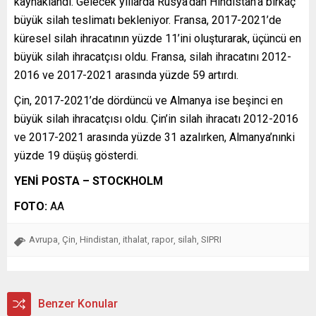
kaynaklandı. Gelecek yıllarda Rusya’dan Hindistan’a birkaç
büyük silah teslimatı bekleniyor. Fransa, 2017-2021’de
küresel silah ihracatının yüzde 11’ini oluşturarak, üçüncü en
büyük silah ihracatçısı oldu. Fransa, silah ihracatını 2012-
2016 ve 2017-2021 arasında yüzde 59 artırdı.
Çin, 2017-2021’de dördüncü ve Almanya ise beşinci en
büyük silah ihracatçısı oldu. Çin’in silah ihracatı 2012-2016
ve 2017-2021 arasında yüzde 31 azalırken, Almanya’nınki
yüzde 19 düşüş gösterdi.
YENİ POSTA – STOCKHOLM
FOTO:
AA
Avrupa
Çin
Hindistan
ithalat
rapor
silah
SIPRI
,
,
,
,
,
,
Benzer Konular