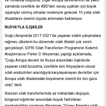
ve Hollanda oluşturdu. Diğer Avrupa devletlerinin de yakın
zamanda özellikle de ABD’den savaş uçakları için büyük
siparişler vermiş olmaları nedeniyle gelecek 10 yılda silah
ithalatlarını önemli ölçüde artırmaları bekleniyor.
RUSYA’YLA İLİŞKİLER
Doğu Ukrayna’da 2017-2021’de yaşanan silahlı çatışmalara
rağmen, ülkelerin bu dönemde silah ithalatı çok sınırlı
gerçekleşti. SIPRI Silah Transferleri Programının Kıdemli
Araştırmacısı Pieter D. Wezeman, yaptığı açıklamada,
“Çoğu Avrupa devleti ile Rusya arasındaki ilişkilerde
yaşanan ciddi bozulma, özellikle tüm ihtiyaçlarını ulusal
silah endüstrileri aracılığıyla karşılayamayan devletler için
Avrupa silah ithalatındaki büyümenin önemli bir itici gücü
oldu” dedi.
Küresel silah transferlerinde az miktardaki düşüşün,
bölgesel eğilimler arasındaki büyük farklılıkları
maskelediğini söyleyen Wezeman, “Güney Amerika silah