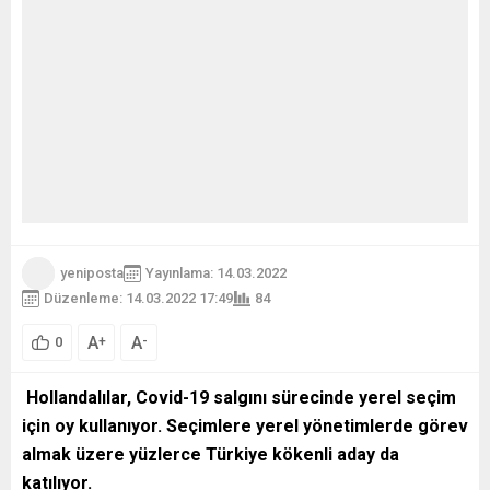
yeniposta
Yayınlama: 14.03.2022
Düzenleme: 14.03.2022 17:49
84
A
A
+
-
0
Hollandalılar, Covid-19 salgını sürecinde yerel seçim
için oy kullanıyor. Seçimlere yerel yönetimlerde görev
almak üzere yüzlerce Türkiye kökenli aday da
katılıyor.