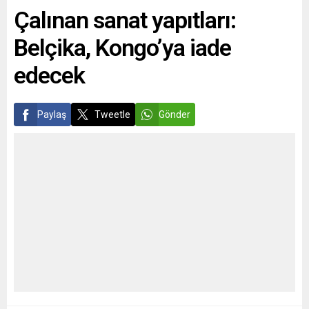
Çalınan sanat yapıtları:
mizahi ve...
Rus müziğine yer
vermeyeceklerini duyurdu.
Belçika, Kongo’ya iade
Belçika’daki en büyük özel
müzik...
edecek
Paylaş
Tweetle
Gönder