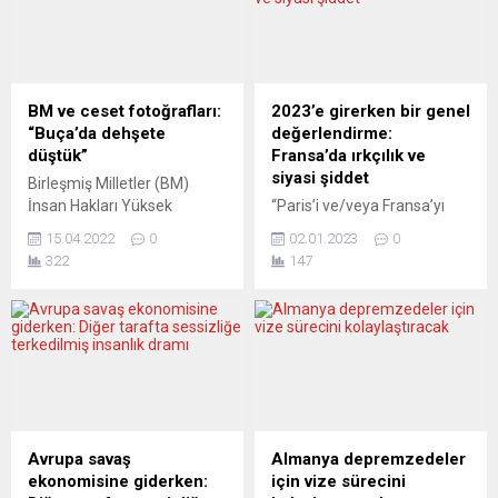
BM ve ceset fotoğrafları:
2023’e girerken bir genel
“Buça’da dehşete
değerlendirme:
düştük”
Fransa’da ırkçılık ve
siyasi şiddet
Birleşmiş Milletler (BM)
İnsan Hakları Yüksek
“Paris’i ve/veya Fransa’yı
Komiseri Michelle Bachelet,
ziyarete gelirseniz her yedi
15.04.2022
0
02.01.2023
0
Ukrayna’nın Buça kentinde
veya sekiz kişiden birinin
322
147
sokaklarda yatan cesetler
ırkçı olduğu aklınızda
ve toplu mezarlara dair
bulunsun. Kimi yörede bu
ortaya çıkan fotoğraflardan
oran daha da yüksek.”
dehşete düştüğünü belirtti.
Yıllardır, aylardır yazıyoruz:
Yazılı açıklamasında
Fransa sağa ve bilhassa aşırı
Michelle Bachelet, Buça’da
sağa kayıyor. Siyasi sistem
sokaklara atılan cesetler ve
içindeki ve sistemin
toplu mezarlara dair uydu
dışındaki aşırı sağ, nazilik,
görüntülerini değerlendirdi.
faşistlik ve ırkçılık ilerliyor,
Avrupa savaş
Almanya depremzedeler
Bachelet, Buça ve diğer bazı
etkisi artıyor. Siyasette ve
ekonomisine giderken:
için vize sürecini
kentlerde sivillerin
günlük...