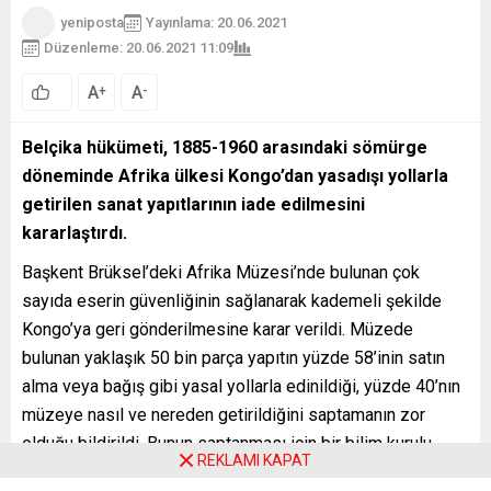
yeniposta
Yayınlama: 20.06.2021
Düzenleme: 20.06.2021 11:09
A
A
+
-
Belçika hükümeti, 1885-1960 arasındaki sömürge
döneminde Afrika ülkesi Kongo’dan yasadışı yollarla
getirilen sanat yapıtlarının iade edilmesini
kararlaştırdı.
Başkent Brüksel’deki Afrika Müzesi’nde bulunan çok
sayıda eserin güvenliğinin sağlanarak kademeli şekilde
Kongo’ya geri gönderilmesine karar verildi. Müzede
bulunan yaklaşık 50 bin parça yapıtın yüzde 58’inin satın
alma veya bağış gibi yasal yollarla edinildiği, yüzde 40’nın
müzeye nasıl ve nereden getirildiğini saptamanın zor
olduğu bildirildi. Bunun saptanması için bir bilim kurulu
REKLAMI KAPAT
oluşturulacağı açıklandı.