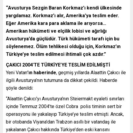
“
Avusturya Sezgin Baran Korkmaz’ı kendi ülkesinde
yargılamaz. Korkmaz’ı alır, Amerika’ya teslim eder.
Eğer Amerika kara para aklama ile arıyorsa…
Amerikan hükümeti ve elçilik lobisi ve ağırlığı
Avusturya’da güçlüdür. Türk hükümeti tarafı için bu
söylenemez. Ölüm tehlikesi olduğu için, Korkmaz’ın
Türkiye’ye teslim edilmesi ihtimali çok azdır.”
ÇAKICI 2004
’
TE TÜRKİYE
’
YE TESLİM EDİLMİŞTİ
Yeni Vatan
’ın haberinde
, geçmiş yıllarda Alaattin Çakıcı ile
ilgili Avusturya’nın tutumuna da dikkat çekildi. Haberde
şöyle denildi:
“Alaattin Çakıcı’yı Avusturya’nın Steiermakt eyaleti sınırları
içinde Temmuz 2004’te özel Cobra polis timinin sert bir
operasyonu ile yakalayıp Türkiye’ye teslim etmişti. Ancak,
bir otobanda Viyana’dan Trabzon asıllı bir vatandaş ile
yakalanan Çakıcı hakkında Türkiye’den eski karısını