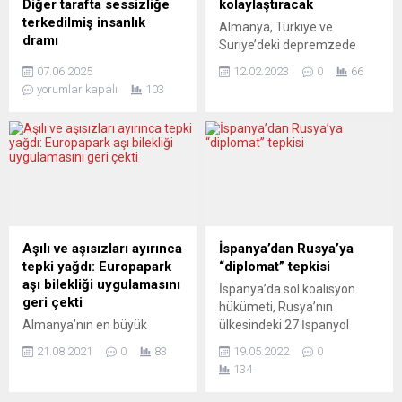
Diğer tarafta sessizliğe
kolaylaştıracak
katledilerek toplu...
terkedilmiş insanlık
Almanya, Türkiye ve
dramı
Suriye’deki depremzede
Avrupa, bir dönüm
yakınlarını geçici olarak
07.06.2025
12.02.2023
0
66
noktasına doğru
ülkeye getirmek isteyenler
yorumlar kapalı
103
sürükleniyor. Rusya’nın
için vize sürecini
artan tehditleri gerekçesiyle
kolaylaştırmayı hedefliyor.
NATO savunma doktrininde
Depremzedelere verilecek
tarihi bir kırılma yaşanıyor.
vize üç ay geçerli olacak.
Perşembe günü toplanan
Türkiye ve Suriye’de on
NATO savunma bakanları,
binlerce kişinin hayatını
savunma harcamalarında
kaybettiği depremlerin
keskin bir artışı öngören yeni
ardından Almanya’nın bu iki
kapasite hedeflerinde
ülkede depremzede
Aşılı ve aşısızları ayırınca
İspanya’dan Rusya’ya
uzlaştı. ABD artık sadece
yakınları olanlar için vize
tepki yağdı: Europapark
“diplomat” tepkisi
yüzde 2 değil, gayrisafi
kolaylığı hazırlığında olduğu
aşı bilekliği uygulamasını
İspanya’da sol koalisyon
yurtiçi hasılanın yüzde 5’ine
açıklandı. Dışişleri Bakanı
geri çekti
hükümeti, Rusya’nın
denk gelen bir savunma
Annalena Baerbock...
Almanya’nın en büyük
ülkesindeki 27 İspanyol
bütçesi talep...
eğlence parkı Europapark
diplomatı sınır dışı etme
21.08.2021
0
83
19.05.2022
0
ziyaretçileri aşılanmış,
kararına tepki gösterdi.
134
aşılanmamış, test yaptırmış
Hükümet adına Dışişleri
veya iyileşmiş olarak
Bakanlığından yapılan