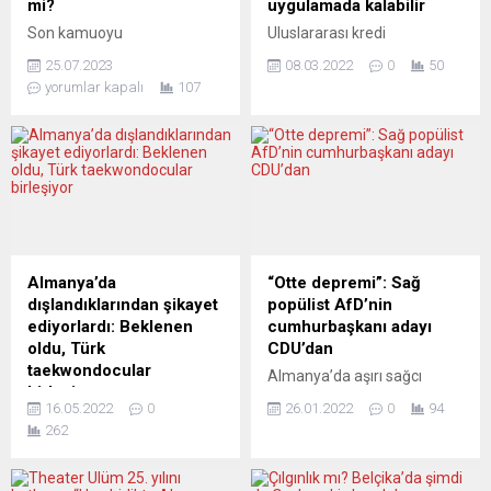
mi?
uygulamada kalabilir
Son kamuoyu
Uluslararası kredi
araştırmalarına göre
derecelendirme kuruluşu
25.07.2023
08.03.2022
0
50
Almanya’da ikinci parti
Fitch Ratings, hükümetlerin
yorumlar kapalı
107
konumuna yerleşen sağ
yüksek enflasyonla
popülist parti Almanya İçin
mücadele amacıyla
Alternatif’i (AfD) yükselişine
uyguladıkları destekleyici
ilişkin bir makale kaleme
politikaları, Rusya ve
alan Alman gazeteci Jens
Ukrayna arasındaki gerilim
Berger makalesinde “AfD
nedeniyle gelecek dönemde
gerçekten Almanya için
de sürdürmelerinin
alternatif mi?” sorusuna yer
gerekebileceğini bildirdi.
veriyor. AfD’nin birçok kişi
Kredi derecelendirme
Almanya’da
“Otte depremi”: Sağ
tarafından tek muhalefet
kuruluşundan yapılan
dışlandıklarından şikayet
popülist AfD’nin
yapan parti olarak
açıklamada, hükümetlerin
ediyorlardı: Beklenen
cumhurbaşkanı adayı
algılandığına buna karşılık
geçen senenin yarısından
oldu, Türk
CDU’dan
AfD’nin toplumdaki...
itibaren artan fiyatların
taekwondocular
Almanya’da aşırı sağcı
etkisini hafifletmek için
birleşiyor
Almanya için Alternatif
çeşitli tedbirleri uygulamaya
16.05.2022
0
26.01.2022
0
94
Almanya’da sayıları tam
(AfD) Partisi, Hıristiyan
koydukları, mevcut jeopolitik
262
olarak bilinmeyen Türk
Demokrat Birlik (CDU) üyesi
gerilimlerin emtia...
tekvando (Tae Kwon Do)
Max Otte’yi 13 Şubat’ta
kulüpleri birleşme kararı aldı.
yapılacak cumhurbaşkanlığı