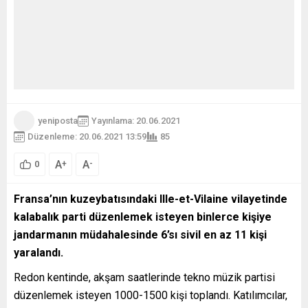
yeniposta
Yayınlama: 20.06.2021
Düzenleme: 20.06.2021 13:59
85
A
A
+
-
0
Fransa’nın kuzeybatısındaki Ille-et-Vilaine vilayetinde
kalabalık parti düzenlemek isteyen binlerce kişiye
jandarmanın müdahalesinde 6’sı sivil en az 11 kişi
yaralandı.
Redon kentinde, akşam saatlerinde tekno müzik partisi
düzenlemek isteyen 1000-1500 kişi toplandı. Katılımcılar,