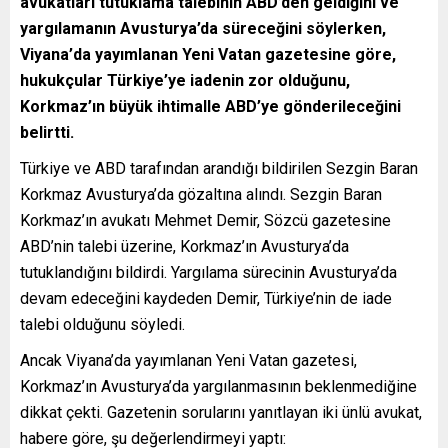
avukatları tutuklama talebinin ABD’den geldiğini ve
yargılamanın Avusturya’da süreceğini söylerken,
Viyana
’
da yayımlanan Yeni Vatan gazetesine göre,
hukukçular Türkiye
’
ye iadenin zor olduğunu,
Korkmaz
’
ın büyük ihtimalle ABD
’
ye gönderileceğini
belirtti.
Türkiye ve ABD tarafından arandığı bildirilen Sezgin Baran
Korkmaz Avusturya’da gözaltına alındı. Sezgin Baran
Korkmaz’ın avukatı Mehmet Demir, Sözcü gazetesine
ABD’nin talebi üzerine, Korkmaz’ın Avusturya’da
tutuklandığını bildirdi. Yargılama sürecinin Avusturya’da
devam edeceğini kaydeden Demir, Türkiye’nin de iade
talebi olduğunu söyledi.
Ancak Viyana’da yayımlanan Yeni Vatan gazetesi,
Korkmaz’ın Avusturya’da yargılanmasının beklenmediğine
dikkat çekti. Gazetenin sorularını yanıtlayan iki ünlü avukat,
habere göre, şu değerlendirmeyi yaptı: