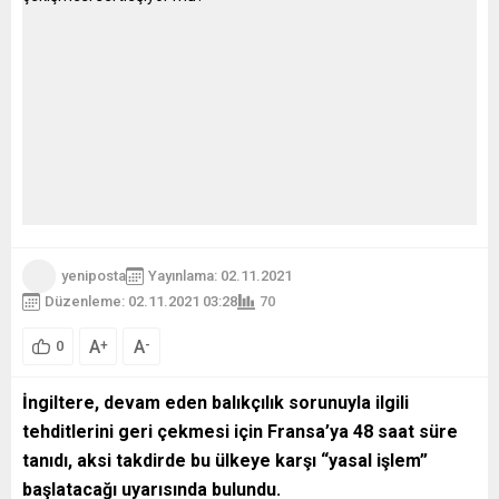
yeniposta
Yayınlama: 02.11.2021
Düzenleme: 02.11.2021 03:28
70
A
A
+
-
0
İngiltere, devam eden balıkçılık sorunuyla ilgili
tehditlerini geri çekmesi için Fransa’ya 48 saat süre
tanıdı, aksi takdirde bu ülkeye karşı “yasal işlem”
başlatacağı uyarısında bulundu.