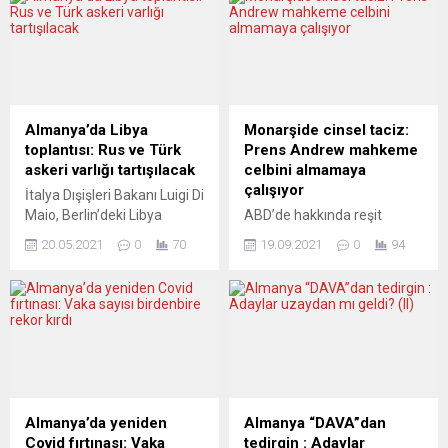
Almanya’da Libya
Monarşide cinsel taciz:
toplantısı: Rus ve Türk
Prens Andrew mahkeme
askeri varlığı tartışılacak
celbini almamaya
çalışıyor
İtalya Dışişleri Bakanı Luigi Di
Maio, Berlin’deki Libya
ABD’de hakkında reşit
konulu bir sonraki
olmayan birine cinsel saldırı
20.05.2021
0
70
19.09.2021
0
94
toplantının bakanlar
suçlamasıyla dava açılan
düzeyinde 23 Haziran’da
İngiltere Kraliçesi 2.
yapılacağını bildirdi. Luigi Di
Elizabeth’in oğlu Prens
Maio, İtalyan
Andrew, yargılamayı
parlamentosunun alt kanadı
resmen başlatacak
Temsilciler Meclisi Genel
mahkeme celbini almamak
Kurulu’nda dış politikada öne
için mücadele veriyor. Prens
çıkan konulara ilişkin
Andrew hakkında 17
değerlendirmelerde
yaşındayken kendisine
Almanya’da yeniden
Almanya “DAVA”dan
bulundu. Libya ile ilgili
cinsel saldırıda bulunduğu
Covid fırtınası: Vaka
tedirgin : Adaylar