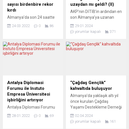
gelişmelere de değinen Di
iddiasıyla dava açan Virginia
sayısı birdenbire rekor
uzaydan mı geldi? (II)
Maio, 26 Mayıs’ta Bingazi
Roberts Giuffre, mahkeme
kırdı
AKP’nin DİTİB’in ardından en
kentinde İtalyan...
celbini Prens’e ulaştırmada
Almanya’da son 24 saatte
son Almanya’ya uzanan
sorun yaşıyor. Prens
saptanan 318 bin 387 vaka
kolu olarak da nitelenen
Andrew’un eski...
24.03.2022
0
86
29.01.2024
ile Covid-19 salgınında en
Çeşitlilik ve Uyanış için
yorumlar kapalı
371
yüksek günlük vaka sayısı
Demokratik İttifak (DAVA)
kaydedildi. Robert Koch
partisi 9 Haziran Avrupa
Enstitüsünden yapılan
Parlamentosu seçimleri için
açıklamada, Almanya’da
adaylarını görücüye
toplam Covid-19 vaka sayısı
çıkardığından bu yana
19 milyon 597 bine yükseldi.
Alman medyasında
Son 24 saatte 318 bin 387
Cumhurbaşkanı Recep
kişiye Covid-19 tanısı
Tayyip Erdoğan
koyulmasıyla salgının
manşetlerden düşmüyor.
Antalya Diplomasi
“Çağdaş Gençlik”
başından bu yana en
Avrupa’da siyasi nüfuz
Forumu ile Instuto
kahvaltıda buluşuyor
yüksek...
sahibi olabilmek için
Empresa Üniversitesi
Almanya’da yaklaşık altı yıl
DAVA’yı Avrupa seçimleri
işbirliğini artırıyor
önce kurulan Çağdaş
yarışına gönderdiği söylenen
Antalya Diplomasi Forumu
Yaşamı Destekleme Derneği
“Reis”...
ile İspanya’nın seçkin
Baden Württemberg (ÇYDD
28.01.2022
0
69
02.04.2024
üniversitelerinden Instituto
BW) eğitim alanındaki
yorumlar kapalı
161
Empresa (IE) arasında
faaliyetlerine yeni yönetici