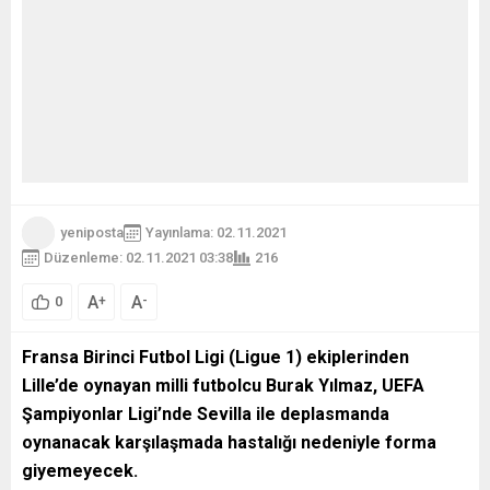
yeniposta
Yayınlama: 02.11.2021
Düzenleme: 02.11.2021 03:38
216
A
A
+
-
0
Fransa Birinci Futbol Ligi (Ligue 1) ekiplerinden
Lille’de oynayan milli futbolcu Burak Yılmaz, UEFA
Şampiyonlar Ligi’nde Sevilla ile deplasmanda
oynanacak karşılaşmada hastalığı nedeniyle forma
giyemeyecek.