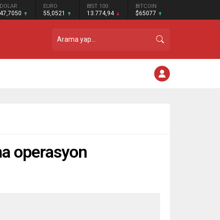
DOLAR
EURO
BIST 100
BITCOIN
47,7050
55,0521
13.774,94
$65077
rına operasyon