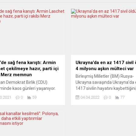
’de sağ fena karıştı: Armin
Ukrayna’da en az 1417 sivil 
et çekilmeye hazır, parti içi
4 milyonu aşkın mülteci var
i Merz memnun
Birleşmiş Milletler (BM) Rusya-
iyan Demokrat Birlik (CDU)
Ukrayna savaşında Ukrayna’da 
minde kaos günleri yaşanıyor.
1417 sivilin hayatını kaybettiğini
Genel Başkanı Armin Laschet
38 sivilin yaralandığını, saldırılar
0.2021
0
59
04.04.2022
0
77
t kurma şansını yitirip parti içi
ardından 4 milyon 176 bin 401
erin önünü kesemeyince
mültecinin komşu ülkelere geçti
nden çekileceğini kamuoyu ile
bildirdi. Birleşmiş Milletler Mült
tı. Birçok çevreye göre “Türk
Yüksek Komiserliğince (BMMYK
in siyasi ömrü 27 Eylül sabahı
yapılan açıklamada, Ukrayna’da
bitmişti. Muhafazakâr
mülteci krizine ilişkin çeşitli