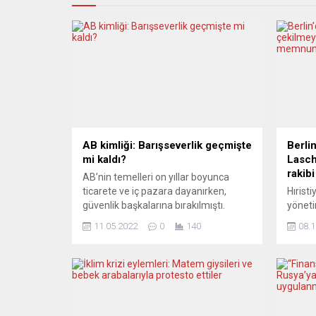
AB kimliği: Barışseverlik geçmişte
Berlin
mi kaldı?
Lasch
rakib
AB’nin temelleri on yıllar boyunca
ticarete ve iç pazara dayanırken,
Hırist
güvenlik başkalarına bırakılmıştı.
yöneti
Rusya’nın Ukrayna’ya karşı yürüttüğü
Parti 
11.05.2022
0
140
08.1
savaşla birlikte bu durum sona erdi,
hüküme
güvenlik ile savunma politikası
tepkil
gündemin üst sıralarına çıktı ve AB
görevi
silah sevkiyatlarıyla taraf haline geldi.
paylaş
Avrupa medyasının tamamının bu
Armin”
zihniyet değişikliğini hoş karşıladığı
zaten 