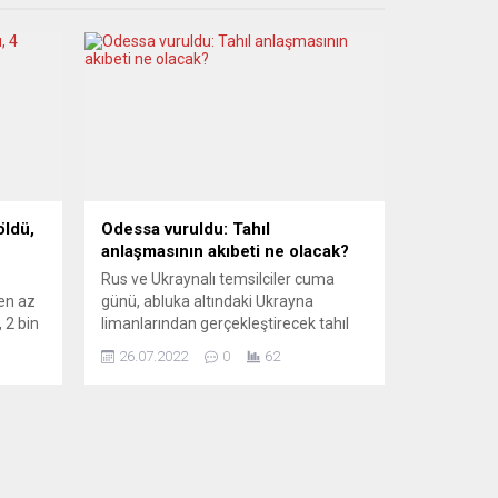
öldü,
Odessa vuruldu: Tahıl
anlaşmasının akıbeti ne olacak?
Rus ve Ukraynalı temsilciler cuma
en az
günü, abluka altındaki Ukrayna
, 2 bin
limanlarından gerçekleştirecek tahıl
ın
ihracatı konusunda BM Genel
26.07.2022
0
62
Sekreteri Guterres ve Türkiye
ğini
Cumhurbaşkanı Erdoğan ile
eciler
İstanbul’da bir anlaşma imzalamıştı.
)
Cumartesi günü ise Rus füzeleri
ki
Odessa limanını vurdu. Moskova
yalnızca askeri altyapının vurulduğunu