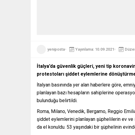
yeniposta
Yayınlama: 10.09.2021
Düzen
İtalya’da güvenlik güçleri, yeni tip koronav
protestoları şiddet eylemlerine dönüştürmey
İtalyan basınında yer alan haberlere göre, emni
planlayan bazı hesapların sahiplerine operasyon 
bulunduğu belirtildi.
Roma, Milano, Venedik, Bergamo, Reggio Emilia 
şiddet eylemlerini planlayan şüphelilerin ev ve i
da el konuldu. 53 yaşındaki bir şüphelinin evind