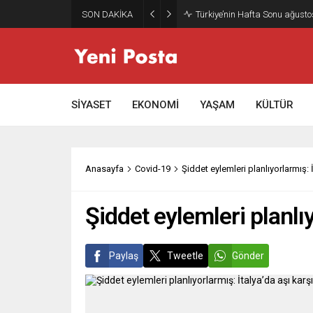
SON DAKİKA
Gazze’nin geleceği: Teknokrati
SİYASET
EKONOMİ
YAŞAM
KÜLTÜR
Anasayfa
Covid-19
Şiddet eylemleri planlıyorlarmış: 
Şiddet eylemleri planlı
Paylaş
Tweetle
Gönder