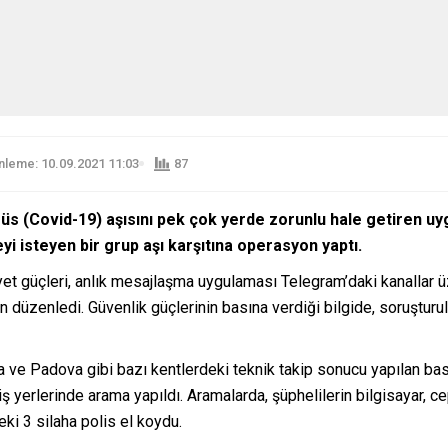
leme: 10.09.2021 11:03
87
irüs (Covid-19) aşısını pek çok yerde zorunlu hale getiren u
i isteyen bir grup aşı karşıtına operasyon yaptı.
yet güçleri, anlık mesajlaşma uygulaması Telegram’daki kanallar ü
düzenledi. Güvenlik güçlerinin basına verdiği bilgide, soruşturula
ve Padova gibi bazı kentlerdeki teknik takip sonucu yapılan bas
ş yerlerinde arama yapıldı. Aramalarda, şüphelilerin bilgisayar, cep
eki 3 silaha polis el koydu.