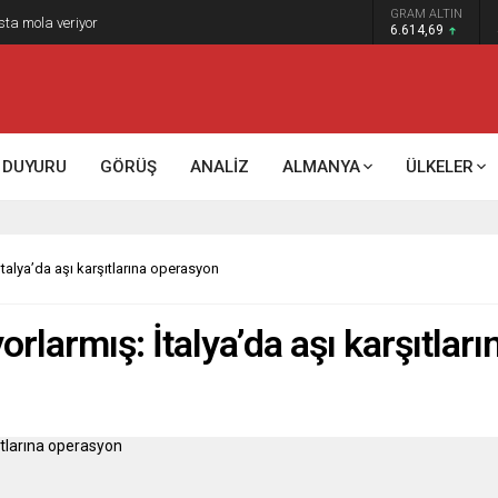
GRAM ALTIN
k kontrol mü, kolonializm mi?
6.614,69
DUYURU
GÖRÜŞ
ANALİZ
ALMANYA
ÜLKELER
İtalya’da aşı karşıtlarına operasyon
yorlarmış: İtalya’da aşı karşıtla