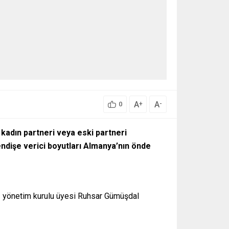
A
A
+
-
0
 kadın partneri veya eski partneri
 endişe verici boyutları Almanya’nın önde
az yönetim kurulu üyesi Ruhsar Gümüşdal