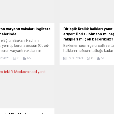
on varyantı vakaları İngiltere
Birleşik Krallık halkları yanıt
nelerinde
arıyor: Boris Johnson mı başa
rakipleri mi çok beceriksiz?
ere Eğitim Bakanı Nadhim
, yeni tip koronavirüsün (Covid-
Beklenen seçim geldi çattı ve t
icron varyantı vakalarının
halkların nefesini tuttuğu kadar
elerde tedavi gördüğünü
heyecan içinde, kıran-kırana so
2.2021
0
66
09.05.2021
0
61
di. Eylüldeki kabine
ortaya çıktı. Süprizlerle dolu yer
kliğinden önce Aşılamadan
seçim sonuçlarına göre yüzü gü
u Devlet Bakanı olarak görev
iktidar partisi “Conservative”ler
 Zahawi, Omicron varyantına
olurken, ana muhalefet partisi, 
 yaptığı açıklamada, yeni
verilen mesajı aldık” demekle ye
tın şimdiden başkent
Birleşik Krallık ulusları şimdi çok 
’daki vakaların üçte birini
bir mücadeleye girecekler ve be
rduğunu belirtti. Omicron
“Birleşik”...
tının, Delta’dan daha az
...