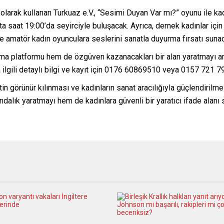
cı olarak kullanan Turkuaz e.V., “Sesimi Duyan Var mı?” oyunu ile k
saat 19:00’da seyirciyle buluşacak. Ayrıca, dernek kadınlar için 
e amatör kadın oyunculara seslerini sanatla duyurma fırsatı suna
şma platformu hem de özgüven kazanacakları bir alan yaratmayı a
a ilgili detaylı bilgi ve kayıt için 0176 60869510 veya 0157 721 79
tin görünür kılınması ve kadınların sanat aracılığıyla güçlendirilme
ndalık yaratmayı hem de kadınlara güvenli bir yaratıcı ifade alanı