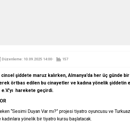
Düzenleme: 10.09.2025 14:00
157
a cinsel şiddete maruz kalırken, Almanya’da her üç günde bir
ilerek örtbas edilen bu cinayetler ve kadına yönelik şiddetin
e.V.’yı harekete geçirdi.
YOR
 çeken “Sesimi Duyan Var mı?” projesi tiyatro oyuncusu ve Turku
adınlara yönelik bir tiyatro kursu başlatacak.