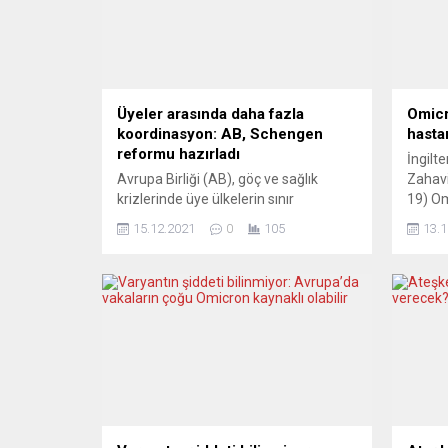
Üyeler arasında daha fazla
Omicr
koordinasyon: AB, Schengen
hasta
reformu hazırladı
İngilt
Avrupa Birliği (AB), göç ve sağlık
Zahavi
krizlerinde üye ülkelerin sınır
19) Om
kontrollerinin devreye son çare olarak
hastan
15.12.2021
0
105
13.1
girmesini sağlayacak ve Schengen
bildir
bölgesinin gücünü artıracak yasa
değişi
teklifi hazırladı. AB Komisyonu
Soruml
Başkan Yardımcısı Margaritis Schinas
yapan
ve Komisyonun içişlerinden sorumlu
ilişkin
üyesi Ylva Johansson, yeni
varyan
düzenlemeyi ortak basın toplantısında
Londra
anlattı. Yeni düzenleme, Belarus
oluştu
yönetiminin eylemleri...
varyan
şiddetli