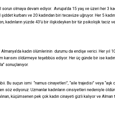
l sorun olmaya devam ediyor. Avrupa’da 15 yaş ve üzeri her 3 kadın
el şiddet kurbanı ve 20 kadından biri tecavüze uğruyor. Her 5 kadı
, kadınların yüzde 43’ü bir ilişkideyken bir tür psikolojik taciz v
Almanya’da kadın ölümlerinin durumu da endişe verici. Her yıl 10
m karısını öldürmeye teşebbüs ediyor. Her üç günde bir ise kadın 
la” sonuçlanıyor.
tabii. Bu suçun ismi “namus cinayetleri”, “aile trajedisi” veya “aşk
rden söz ediyoruz. Uzmanlar kadınların cinsiyetleri nedeniyle öldü
ife alınan, küçümsenen pek çok kadın cinayeti gizli kalıyor ve Alma