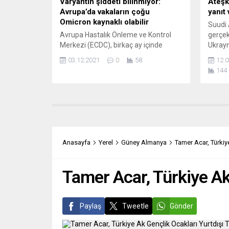
Varyantın şiddeti bilinmiyor:
Ateşk
Avrupa’da vakaların çoğu
yanıt
Omicron kaynaklı olabilir
Suudi 
Avrupa Hastalık Önleme ve Kontrol
gerçe
Merkezi (ECDC), birkaç ay içinde
Ukrayn
Avrupa ülkelerindeki koronavirüs
ateşke
03.12.2021
0
58
12.0
(Covid-19) vakalarının yarısından
çerçev
144
fazlasının Omicron varyantı kaynaklı
askıya
olabileceğini bildirdi. ECDC, Covid-
başlata
19’un Omicron varyantıyla ilgili
soru h
hazırladığı tehdit değerlendirmesini
teklife
kamuoyuyla paylaştı.
Ulusla
Değerlendirmede, ilk olarak 11
keskin 
Kasım’da Botswana’da saptandığı
Anasayfa
Yerel
Güney Almanya
Tamer Acar, Türkiye
belirtilen Omicron varyantının
bulaşıcılığı, aşıların varyanta etkisi ve
varyantın sebep...
Tamer Acar, Türkiye Ak 
Paylaş
Tweetle
Gönder