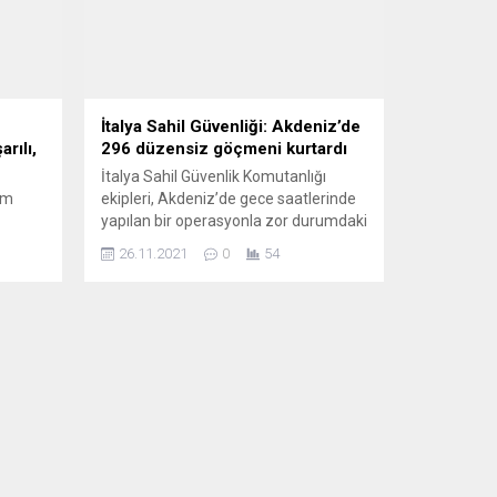
İtalya Sahil Güvenliği: Akdeniz’de
rılı,
296 düzensiz göçmeni kurtardı
İtalya Sahil Güvenlik Komutanlığı
üm
ekipleri, Akdeniz’de gece saatlerinde
yapılan bir operasyonla zor durumdaki
nuçlar
teknede bulunan 296 düzensiz
26.11.2021
0
54
el
göçmeni kurtardı. Ülkenin Afrika’ya en
len
yakın kara parçası olan Lampedusa
Adası ve çevresindeki düzensiz göç
“Bize
hareketliliği devam ediyor. İtalya Sahil
tindi.
Güvenliğinden yapılan yazılı
farklı
açıklamada, gece saatlerinde 3
lki de
devriye botu ve 1 devriye uçağı...