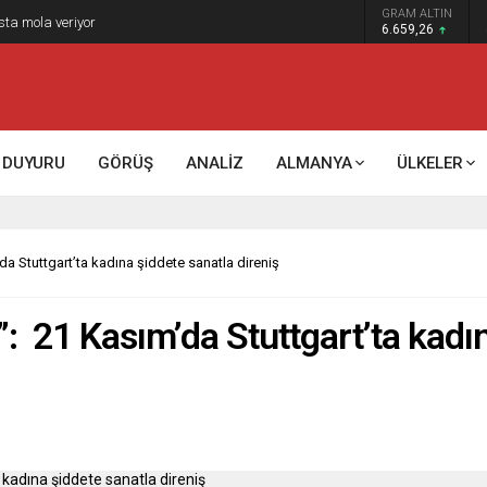
GRAM ALTIN
k kontrol mü, kolonializm mi?
6.659,26
DUYURU
GÖRÜŞ
ANALİZ
ALMANYA
ÜLKELER
a Stuttgart’ta kadına şiddete sanatla direniş
: 21 Kasım’da Stuttgart’ta kadın