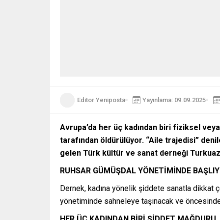
Editor Yeniposta
Yayınlama: 09.09.2025
Avrupa’da her üç kadından biri fiziksel vey
tarafından öldürülüyor. “Aile trajedisi” den
gelen Türk kültür ve sanat derneği Turkuaz 
RUHSAR GÜMÜŞDAL YÖNETİMİNDE BAŞLI
Dernek, kadına yönelik şiddete sanatla dikkat
yönetiminde sahneleye taşınacak ve öncesinde k
HER ÜÇ KADINDAN BİRİ ŞİDDET MAĞDURU