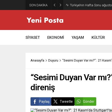
SON DAKİKA
Gazze’nin geleceği: Teknokrati
SİYASET
EKONOMİ
YAŞAM
KÜLTÜR
Anasayfa
Duyuru
“Sesimi Duyan Var mı?”: 21 Kasım’d
“Sesimi Duyan Var mı?”
direniş
Paylaş
Tweetle
Gönder