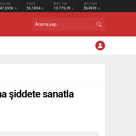
DOLAR
EURO
BIST 100
BITCOIN
47,6936
55,1834
13.779,39
$64939
a şiddete sanatla