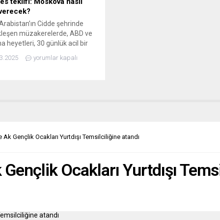
es teklifi: Moskova nasıl
 verecek?
Arabistan’ın Cidde şehrinde
kleşen müzakerelerde, ABD ve
a heyetleri, 30 günlük acil bir
s teklifinde uzlaştı. Bu
3.2025
yorumlar kapalı
ede, Washington’un Ukrayna’ya
 aldığı askeri yardımları yeniden
cağı belirtiliyor. Ancak en kritik
ala yanıt bekliyor: Rusya bu
 nasıl bir karşılık verecek?
rarası basında bu soruya dair
görüş ayrılıkları...
 Ak Gençlik Ocakları Yurtdışı Temsilciliğine atandı
Gençlik Ocakları Yurtdışı Temsil