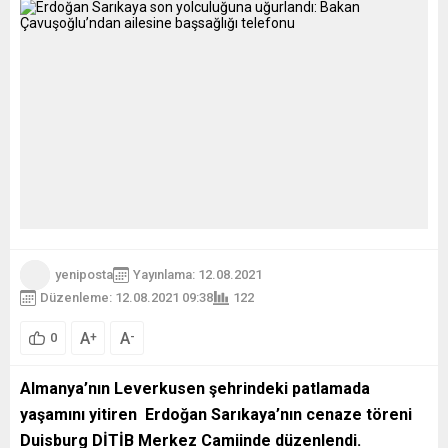
yeniposta
Yayınlama: 12.08.2021
Düzenleme: 12.08.2021 09:38
122
A
A
+
-
0
Almanya’nın Leverkusen şehrindeki patlamada
yaşamını yitiren Erdoğan Sarıkaya’nın cenaze töreni
Duisburg DİTİB Merkez Camiinde düzenlendi.