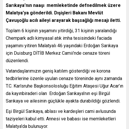
Sarıkaya’nın naaşı memleketinde defnedilmek üzere
Malatya’ya gönderildi. Dışişleri Bakanı Mevlüt
Çavuşoğlu acılı aileyi arayarak başsağlığı mesajı iletti.
Toplam 6 kişinin yaşamını yitirdiği, 31 kişinin yaralandığı
Chempark adlı kimyasal atık imha tesisindeki faciada
yaşamını yitiren Malatyalı 46 yaşındaki Erdoğan Sarıkaya
için Duisburg DİTİB Merkez Camii’nde cenaze töreni
düzenlendi.
Vatandaşlarımızın geniş katılım gösterdiği ve korona
tedbirlerine özenle uyulan cenaze töreninde aynı zamanda
T.C. Karlsruhe Başkonsolosluğu Eğitim Ataşesi Uğur Acar’ın
da kayınbiraderi olan Erdoğan Sarıkaya’nın eşi Birgül
Sarıkaya ve ailesinin güçlükle ayakta durabildiği gözlendi.
Eşi Birgül Sarıkaya, ablası ve kardeşleri cami avlusunda
taziyeleri kabul etti. Annesi ve babası ise memleketleri
Malatya’da bulunuyor.