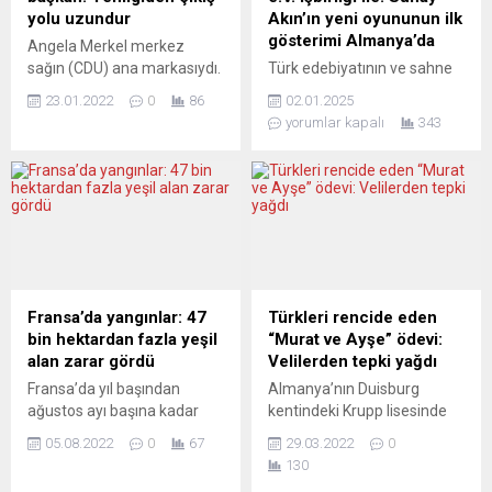
Temmuz’da parlamentoyu
SONSUZ YANGIN...
yolu uzundur
Akın’ın yeni oyununun ilk
feshedip erken genel seçim
gösterimi Almanya’da
Angela Merkel merkez
kararı aldığında, hesaplar
sağın (CDU) ana markasıydı.
Türk edebiyatının ve sahne
sağcı Giorgia...
Fakat CDU içinde kanatlar
sanatlarının usta ismi Sunay
23.01.2022
0
86
02.01.2025
çarpışıyordu. Popüler bir
Akın, 2025 yılına yepyeni bir
yorumlar kapalı
343
şansölyeyle bunların
gösteri ile “merhaba” diyor.
kapatılabileceği dönem
Akın’ın heyecanla beklenen
sona erdi. Yeni
yeni oyununun ilk
başkan Merz, ancak bu
gösterimleri, Almanya’da
farklı kanatları birleştirip
gerçekleşecek. Bu özel
kanalize etmeyi
turne, Event28, Tulpar
başarabilirse, merkez sağa
Events organizasyonuyla ve
ivme kazandırabilir.
Turkuaz e.V. kültür ve sanat
Almanya’da merkez sağ
derneğinin işbirliğiyle hayata
Fransa’da yangınlar: 47
Türkleri rencide eden
Hıristiyan Demokratlar
geçiriliyor. İLK DURAK:
bin hektardan fazla yeşil
“Murat ve Ayşe” ödevi:
(CDU) yeni liderini seçti.
STUTTGART Turnenin
alan zarar gördü
Velilerden tepki yağdı
Sanal parti
açılış gösterisi, 17...
Fransa’da yıl başından
Almanya’nın Duisburg
kongresinde delege
ağustos ayı başına kadar
kentindeki Krupp lisesinde
oylarının neredeyse yüzde
yangınlar nedeniyle 47 bin
“Hansel ve Gretel”
95’ini alan Friedrich
05.08.2022
0
67
29.03.2022
0
286 hektar yeşil alanın
masalından esinlenerek
Merz Alman...
130
yandığı aktarıldı. Le Parisien
oluşturulan ve Türkiye