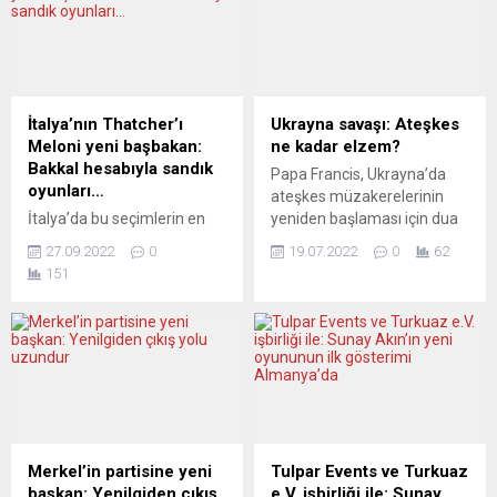
İtalya’nın Thatcher’ı
Ukrayna savaşı: Ateşkes
Meloni yeni başbakan:
ne kadar elzem?
Bakkal hesabıyla sandık
Papa Francis, Ukrayna’da
oyunları…
ateşkes müzakerelerinin
İtalya’da bu seçimlerin en
yeniden başlaması için dua
kötü etkisi, artık
ettiğini söyledi. Bu konuda
27.09.2022
0
19.07.2022
0
62
parlamentoda gerçek
yalnız da değil. Savaş
151
muhalefetin olmayışı.
alanında cepheler karşılıklı
Seçim, Roma’yı gerçekten
olarak sıkılaştırılırken,
muhalif milletvekillerinden
yaklaşmakta olan enerji
tamamen temizlemiş oldu.
kıtlığı ve küresel açlık krizi
Küresel hesaplar İngiltere ve
karşısında Batı’da
İsveç’te olduğu gibi İtalya’da
Ukrayna’ya yönelik
da tuttu, Avrupa’da iktidar
Rusya’yla bir an önce çözüm
vitrinlerine yeni yüzler
müzakerelerine başlanması
yerleştirildi. Cumhurbaşkanı
çağrıları yeniden yükselmiş
Merkel’in partisine yeni
Tulpar Events ve Turkuaz
Sergio Mattarella, 21
durumda. LE POINT (Fransa)
başkan: Yenilgiden çıkış
e.V. işbirliği ile: Sunay