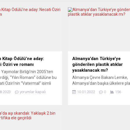
 Kitap Ödülü’ne aday:
Almanya’dan Türkiye’ye
i Öziri ve romanı
gönderilen plastik atıklar
yasaklanacak mı?
Yayıncılar Birliği’nin 2005’ten
erdiği‚ “Yılın Romanı” ödülüne bu
Almanya Çevre Bakanı Lemke,
ati Öziri’nin “Vatermal” isimli
Almanya’dan başka ülkelere pla
 da aday… Edebiyat ile
atık ihracatını yasaklayacak ka
8.2023
yorumlar kapalı
10.01.2022
0
156
enler mutlaka bilir… Her yıl
bir yasal düzenleme hedefliyor.
s ortasında, edebiyatçılar
Türkiye’nin Almanya’dan gönder
Kitap Ödülü’nün uzun listesine
plastik atıkları şikâyeti ile gün
nmiş gibi bakarlar. Bu adeta
geldi. Almanya’nın yeni çevr
Oscar’ı gibi… Öziri’nin geçen ay
bakanı ve Yeşiller üyesi Steffi 
in Yayınevi’nce yayınlanan 304
plastik atıkların başka ülkelere
k romanı,...
gönderilmesini yasaklayacak