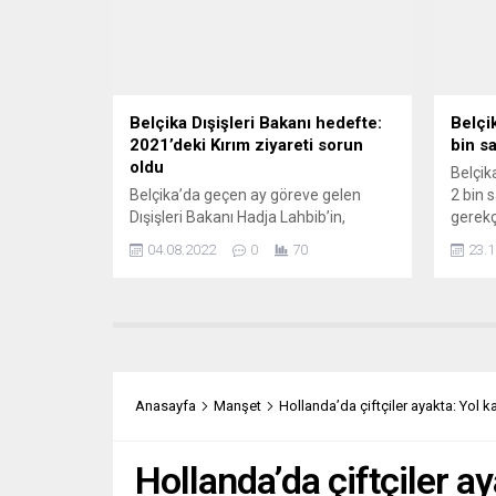
noktada yapılan ve sarı...
Belçika Dışişleri Bakanı hedefte:
Belçik
2021’deki Kırım ziyareti sorun
bin sa
oldu
Belçik
Belçika’da geçen ay göreve gelen
2 bin s
Dışişleri Bakanı Hadja Lahbib’in,
gerekç
gazeteci olarak 2021’de Rusya’nın
Fransı
04.08.2022
0
70
23.1
verdiği vizeyle Kırım’a yaptığı ziyaret
Sağlık
tartışılıyor. Rusya’nın 2014’te yasadışı
yaklaş
şekilde ilhak ettiği Kırım’a, Rusya’nın
Belgesi
verdiği vizeyle Rusya üzerinden giden
soruml
Lahbib’in ziyaretine Ukrayna
nedeni
yönetiminin tepki göstermesinin
duyurd
ardından Belçikalı bakan ilk kez konu
skanda
Anasayfa
Manşet
Hollanda’da çiftçiler ayakta: Yol ka
hakkında açıklama yaptı. Belçikalı
medya kuruluşlarına...
Hollanda’da çiftçiler ay