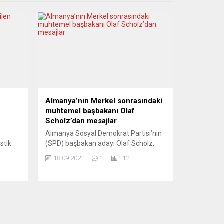
Almanya’nın Merkel sonrasındaki
muhtemel başbakanı Olaf
Scholz’dan mesajlar
Almanya Sosyal Demokrat Partisi’nin
stik
(SPD) başbakan adayı Olaf Scholz,
psamlı
Yeni Posta gazetesinin sorularını
18.09.2021
1
112
 Konu,
yanıtladı. Scholz, Almanya’da göç
ilen
arka planına sahip olanlar ve Türkiye
deme
kökenlilerin çoğunluk toplumuyla
e
karşılıklı saygı çerçevesinde, uyumlu
Lemke,
bir gelişim modeli geliştirebileceğini
belirtti ve “Birlikte, evet!” dedi. Son
kamuoyu araştırmalarında siyasal