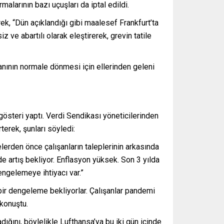
alarının bazı uçuşları da iptal edildi.
k, “Dün açıklandığı gibi maalesef Frankfurt’ta
ve abartılı olarak eleştirerek, grevin tatile
lanının normale dönmesi için ellerinden geleni
gösteri yaptı. Verdi Sendikası yöneticilerinden
erek, şunları söyledi:
erden önce çalışanların taleplerinin arkasında
e artış bekliyor. Enflasyon yüksek. Son 3 yılda
engelemeye ihtiyacı var.”
bir dengeleme bekliyorlar. Çalışanlar pandemi
 konuştu.
dığını, böylelikle Lufthansa’ya bu iki gün içinde