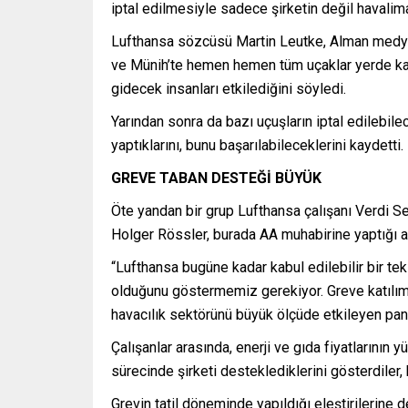
iptal edilmesiyle sadece şirketin değil havalima
Lufthansa sözcüsü Martin Leutke, Alman medyası
ve Münih’te hemen hemen tüm uçaklar yerde kalma
gidecek insanları etkilediğini söyledi.
Yarından sonra da bazı uçuşların iptal edilebil
yaptıklarını, bunu başarılabileceklerini kaydetti.
GREVE TABAN DESTEĞİ BÜYÜK
Öte yandan bir grup Lufthansa çalışanı Verdi Se
Holger Rössler, burada AA muhabirine yaptığı aç
“Lufthansa bugüne kadar kabul edilebilir bir t
olduğunu göstermemiz gerekiyor. Greve katılımın
havacılık sektörünü büyük ölçüde etkileyen pand
Çalışanlar arasında, enerji ve gıda fiyatlarını
sürecinde şirketi desteklediklerini gösterdiler, 
Grevin tatil döneminde yapıldığı eleştirilerine d