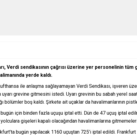
rı, Verdi sendikasının çağrısı üzerine yer personelinin tüm 
alimanında yerde kaldı.
ufthansa ile anlaşma sağlayamayan Verdi Sendikası, işveren üzerind
 uyarı grevine gitmesini istedi. Uyarı grevinin bu sabah yerel saa
ğı bölümler boş kaldı. Şirkete ait uçaklar da havalimanlarının pist
ugün için binden fazla uçuşu iptal etti. Dün de 47 uçuş iptal edil
en yolculara gişeleri kapalı olacağından havalimanlarına gitmemeleri
furt’ta bugün yapılacak 1160 uçuştan 725’i iptal edildi. Frankfur