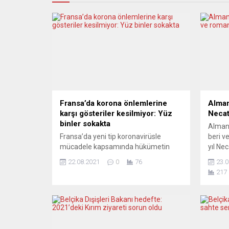
Fransa’da korona önlemlerine
Alman
karşı gösteriler kesilmiyor: Yüz
Necat
binler sokakta
Alman 
Fransa’da yeni tip koronavirüsle
beri v
mücadele kapsamında hükümetin
yıl Nec
getirdiği kısıtlamalar ve aşı
romanı
22.08.2021
0
76
23.0
zorunluluğu ülke genelinde bir kez
ilgilen
217
daha protesto edildi. Başkent Paris
ağusto
başta olmak üzere ülkenin birçok
Alman 
kentinde, bazı mesleklere getirilen aşı
büyüle
zorunluluğu ve Covid-19 sağlık ruhsatı
roman 
uygulaması karşıtı gösteriler 6
Ullste
haftadır devam ediyor. Paris’te 4 farklı
sayfalı