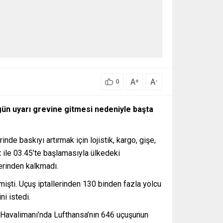
A
A
+
-
0
gün uyarı grevine gitmesi nedeniyle başta
e baskıyı artırmak için lojistik, kargo, gişe,
t ile 03.45’te başlamasıyla ülkedeki
lerinden kalkmadı.
mişti. Uçuş iptallerinden 130 binden fazla yolcu
ni istedi.
t Havalimanı’nda Lufthansa’nın 646 uçuşunun