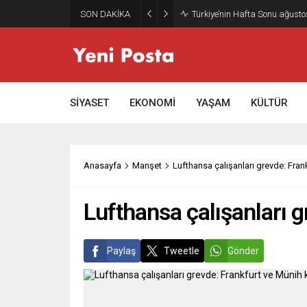
SON DAKİKA
Gazze’nin geleceği: Teknokrati
SİYASET
EKONOMİ
YAŞAM
KÜLTÜR
Anasayfa
Manşet
Lufthansa çalışanları grevde: Frank
Lufthansa çalışanları g
Paylaş
Tweetle
Gönder