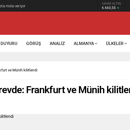
GRAM ALTIN
k kontrol mü, kolonializm mi?
6.660,55
DUYURU
GÖRÜŞ
ANALİZ
ALMANYA
ÜLKELER
furt ve Münih kilitlendi
revde: Frankfurt ve Münih kilitle