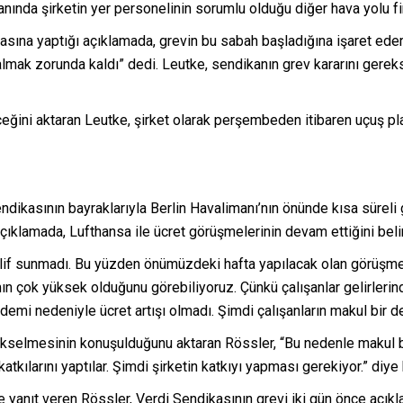
nında şirketin yer personelinin sorumlu olduğu diğer hava yolu firm
na yaptığı açıklamada, grevin bu sabah başladığına işaret edere
k zorunda kaldı” dedi. Leutke, sendikanın grev kararını gereksiz 
eceğini aktaran Leutke, şirket olarak perşembeden itibaren uçuş p
ndikasının bayraklarıyla Berlin Havalimanı’nın önünde kısa süreli 
ıklamada, Lufthansa ile ücret görüşmelerinin devam ettiğini belirt
eklif sunmadı. Bu yüzden önümüzdeki hafta yapılacak olan görüşmel
 çok yüksek olduğunu görebiliyoruz. Çünkü çalışanlar gelirlerind
emi nedeniyle ücret artışı olmadı. Şimdi çalışanların makul bir d
n yükselmesinin konuşulduğunu aktaran Rössler, “Bu nedenle makul 
katkılarını yaptılar. Şimdi şirketin katkıyı yapması gerekiyor.” diye
e yanıt veren Rössler, Verdi Sendikasının grevi iki gün önce açıkla