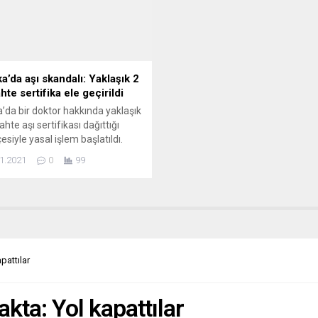
kapsamlı bir düzenleme için ça
harcayacağını duyurdu.
Tagesspiegel...
a’da aşı skandalı: Yaklaşık 2
hte sertifika ele geçirildi
a’da bir doktor hakkında yaklaşık
ahte aşı sertifikası dağıttığı
esiyle yasal işlem başlatıldı.
zca konuşulan Valon bölgesinin
1.2021
0
99
 Bakanı Christie Morreale,
ık 2 bin sahte “Güvenli Covid
” basıldığının tespit edildiğini ve
u doktorun evrakta sahtecilik
yle adalete sevk edildiğini
u. Morreale, durumu “sağlık
lı” olarak tanımlarken...
pattılar
akta: Yol kapattılar