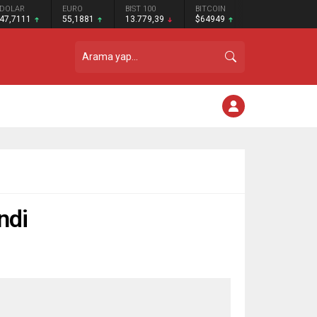
DOLAR
EURO
BIST 100
BITCOIN
47,7111
55,1881
13.779,39
$64949
ndi