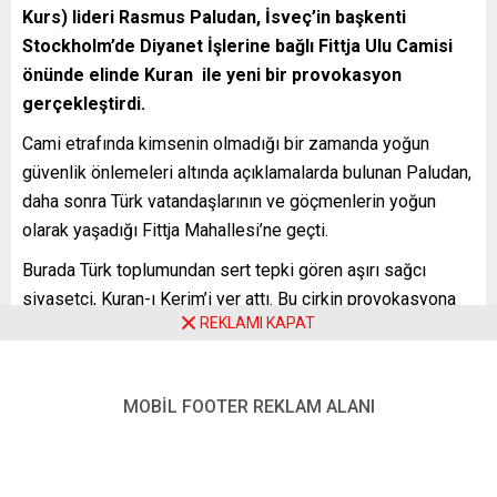
Kurs) lideri Rasmus Paludan, İsveç’in başkenti
Stockholm’de Diyanet İşlerine bağlı Fittja Ulu Camisi
önünde elinde Kuran ile yeni bir provokasyon
gerçekleştirdi.
Cami etrafında kimsenin olmadığı bir zamanda yoğun
güvenlik önlemeleri altında açıklamalarda bulunan Paludan,
daha sonra Türk vatandaşlarının ve göçmenlerin yoğun
olarak yaşadığı Fittja Mahallesi’ne geçti.
Burada Türk toplumundan sert tepki gören aşırı sağcı
siyasetçi, Kuran-ı Kerim’i yer attı. Bu çirkin provokasyona
REKLAMI KAPAT
karşı çıkan Türk asıllı Fethi Kan, Paludan’ı koruyan polislere
sert tepki gösterdi.
Kuran-ı Kerim yakmanın özgürlük olamayacağını aktaran
MOBİL FOOTER REKLAM ALANI
Kan, “Benim İncil’e saygım var. Hz. İsa’ya inanıyoruz.
Müslümanlar hiçbir yerde İncil yakmaz. Siz, Müslüman
ülkelerinde bulunan kiliselerin önünde İncil yakıldığını