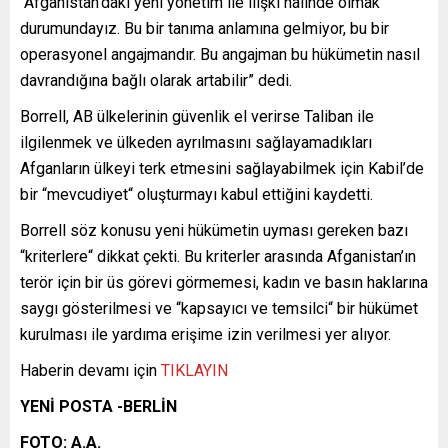
“Afganistan’daki yeni yönetim ile ilişki halinde olmak
durumundayız. Bu bir tanıma anlamına gelmiyor, bu bir
operasyonel angajmandır. Bu angajman bu hükümetin nasıl
davrandığına bağlı olarak artabilir” dedi.
Borrell, AB ülkelerinin güvenlik el verirse Taliban ile
ilgilenmek ve ülkeden ayrılmasını sağlayamadıkları
Afganların ülkeyi terk etmesini sağlayabilmek için Kabil’de
bir “mevcudiyet“ oluşturmayı kabul ettiğini kaydetti.
Borrell söz konusu yeni hükümetin uyması gereken bazı
“kriterlere“ dikkat çekti. Bu kriterler arasında Afganistan’ın
terör için bir üs görevi görmemesi, kadın ve basın haklarına
saygı gösterilmesi ve “kapsayıcı ve temsilci“ bir hükümet
kurulması ile yardıma erişime izin verilmesi yer alıyor.
Haberin devamı için
TIKLAYIN
YENİ POSTA -BERLİN
FOTO: A.A.