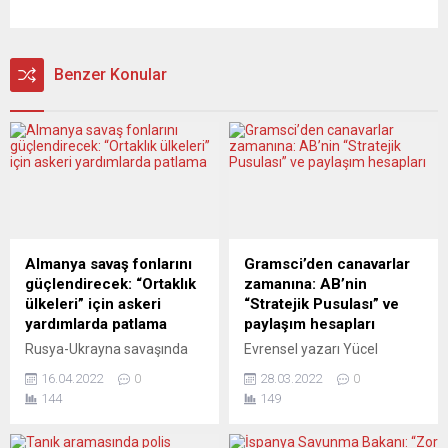
Benzer Konular
Almanya savaş fonlarını
Gramsci’den canavarlar
güçlendirecek: “Ortaklık
zamanına: AB’nin
ülkeleri” için askeri
“Stratejik Pusulası” ve
yardımlarda patlama
paylaşım hesapları
Rusya-Ukrayna savaşında
Evrensel yazarı Yücel
Kiev’i yeterince
Özdemir, “Rusya’nın
16.04.2022
0
28.03.2022
0
desteklemediği gerekçesiyle
Ukrayna’ya yönelik işgal
144
149
baskı altına bulunan Alman
harekâtı birinci ayını
hükümeti, “ortaklık ülkeleri”
doldurdu. Tam birinci aya