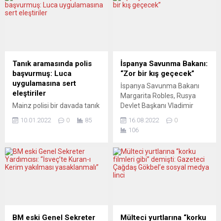
için yapacağı yardımı 2
denk getirilen NATO, AB, G7
milyar avroya çıkarma kararı
zirveleri öncesinde ‘Batı
aldı, ama eleştirilerin ardı
cephesi’nde birbirinden
arkası kesilmiyor.
ilginç gelişmeler yaşanıyor”
Muhalefetteki Hıristiyan
diye yazdı. Kabaca
demokratlar, hükümetin
bakıldığında dünya 21’inci
Ukrayna’ya silah verdiği
yüzyılın ilk çeyreğinin
Tanık aramasında polis
İspanya Savunma Bakanı:
iddialarını kuşkuyla karşıladı.
tamamlanmasına üç yıl kala,
başvurmuş: Luca
“Zor bir kış geçecek”
Federal Almanya Maliye
emperyalist devletler eski
uygulamasına sert
İspanya Savunma Bakanı
Bakanı Christian Lindner,
“Batı Bloku” ile yeni Rusya-
eleştiriler
Margarita Robles, Rusya
Twitter hesabından yaptığı
Çin...
Mainz polisi bir davada tanık
Devlet Başkanı Vladimir
açıklamada, 2 milyar...
aramak için Luca
Putin’in “uluslararası
10.01.2022
0
85
16.08.2022
0
uygulamasından gelen
topluma karşı yeni bir silah
106
verileri kullanınca, mobil
olarak enerji kesintisini
uygulama yeniden
kullanacağını ve zor bir kış
eleştirilerin odağına oturdu.
geçeceğini” söyledi.
Birlik’90 / Yeşiller ve Hür
Savunma Bakanı Robles,
Demokrat Parti’li (FDP)
Burgos’ta Silahlı Kuvvetler’e
siyasetçiler Luca
bağlı bir karargâhı ziyareti
uygulamasının akıllı
sırasında basına yaptığı
telefonlardan silinmesini ve
açıklamada, Rusya’nın
cep telefonu uygulamasının
Ukrayna’ya saldırılarına ve
BM eski Genel Sekreter
Mülteci yurtlarına “korku