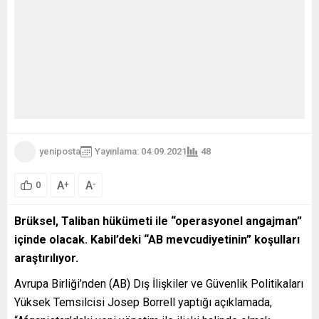
yeniposta
Yayınlama: 04.09.2021
48
A
A
+
-
0
Brüksel, Taliban hükümeti ile “operasyonel angajman”
içinde olacak. Kabil’deki “AB mevcudiyetinin” koşulları
araştırılıyor.
Avrupa Birliği’nden (AB) Dış İlişkiler ve Güvenlik Politikaları
Yüksek Temsilcisi Josep Borrell yaptığı açıklamada,