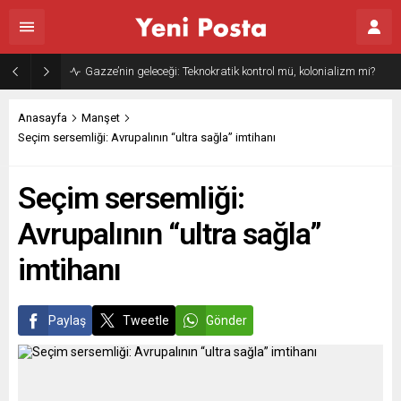
Gazze’nin geleceği: Teknokratik kontrol mü, kolonializm mi?
Anasayfa
Manşet
Seçim sersemliği: Avrupalının “ultra sağla” imtihanı
Seçim sersemliği:
Avrupalının “ultra sağla”
imtihanı
Paylaş
Tweetle
Gönder