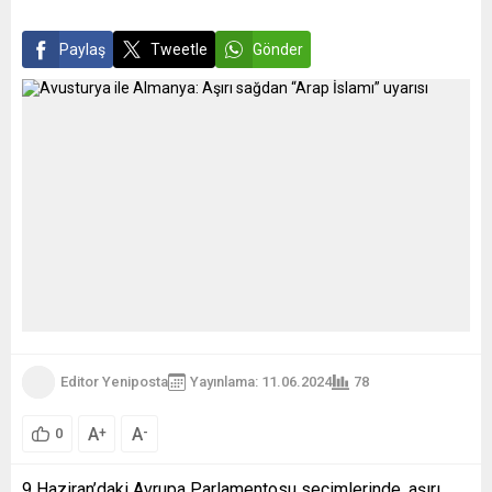
Paylaş
Tweetle
Gönder
Editor Yeniposta
Yayınlama: 11.06.2024
78
A
A
+
-
0
9 Haziran’daki Avrupa Parlamentosu seçimlerinde, aşırı