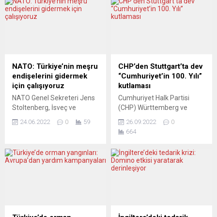
doğabileceğini ve yeni fiyat
yüksek artış olduğu ortaya
artışlarının ortaya
çıktı. Almanya Federal
çıkabileceğini belirttiler.
İstatistik Dairesi (Destatis),
Alman Sanayi Federasyonu
tüketicilerin mevcut satın
(BDI), küresel ekonomiye
alma davranışlarına yönelik
ilişkin “2022 Küresel
yılın 8’inci (21-27 Şubat)
Büyüme Görünümü 1:
haftasından 10’uncu (7-13
NATO: Türkiye’nin meşru
CHP’den Stuttgart’ta dev
Korona Döngüsündeki
Mart) haftasına kadar
endişelerini gidermek
“Cumhuriyet’in 100. Yılı”
Dünya Ekonomisi” başlıklı
istatistiklerini yayınlandı.
için çalışıyoruz
kutlaması
raporunu açıkladı. Raporda,
Buna göre, bölgede savaşın
NATO Genel Sekreteri Jens
Cumhuriyet Halk Partisi
2022’de küresel ekonominin
başladığı hafta Alman
Stoltenberg, İsveç ve
(CHP) Württemberg ve
yüzde 4 ve küresel
tüketiciler yemeklik...
Finlandiya’nın NATO üyeliği
Demokrat Esnaflar Birliği
ticaretin...
24.06.2022
0
59
26.09.2022
0
için yaptıkları başvuru
DES-BİR işbirliği ile
664
hakkında Türkiye’nin meşru
“Cumhuriyet’in 100. Yılı”
endişeleri bulunduğunu,
kutlaması Stuttgart
bunları gidermeye
kentinde dev bir etkinlikle
çalıştıklarını söyledi.
gerçekleştiriliyor. Arena
Stoltenberg, Çekya
Kültür Merkezi’nde 16 Ekim
Başbakanı Petr Fiala ile
2022 pazar günü
NATO karargâhındaki
gerçekleştirilecek
görüşmesinden sonra
kutlamaya sinema sanatçısı
basına açıklama yaptı. 28-30
Müjde Ar, CHP Genel Başkan