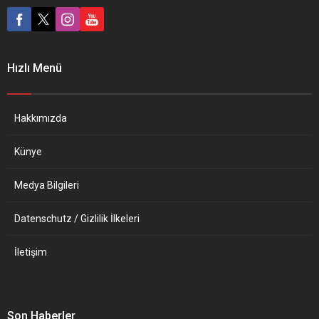
değişikliğiyle ilgili açıkladığı
Theater salonlarında
yeni rapora ilişkin BM
arkadaşlarıyla birlikte
Cenevre Ofisi’nde basın
müzikseverlerin önüne
toplantısı düzenledi. İklim
çıkıyor. Konserde
değişikliği nedeniyle sel ve
Hızlı Menü
Türkiye’den protesto ve
kuraklık gibi suyla...
barış şarkıları
seslendirilecek. Girardet
Str. 8, 45131 Essen
Hakkımızda
adresindeki “Katakomben-
Theater”de
Künye
gerçekleştirilecek olan
könser...
Medya Bilgileri
Datenschutz / Gizlilik İlkeleri
İletişim
Son Haberler