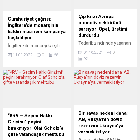
Çip krizi Avrupa
Cumhuriyet çağrısı:
otomotiv sektörünü
İngiltere’de monarşinin
sarsıyor: Opel, üretimi
kaldırılması için kampanya
durdurdu
başlatılıyor
Tedarik zincirinde yaşanan
İngiltere’de monarşi karşıtı
sıkıntılar Avrupalı otomotiv
“Republic” (Cumhuriyet) adlı
01.10.2021
0
11.01.2022
0
68
üreticilerini zorluyor. Çip
grup, İngiltere Kraliçesi 2.
92
krizi Almanya’da Opel’e
Elizabeth’in tahta çıkışının
fabrika kapattırdı,
70’inci yıldönümünde,
İngiltere’de ise üretimi
monarşinin kaldırılması için
düşürdü. Pandeminin yol
kampanya başlatacaklarını
açtığı tedarik zinciri
açıkladı. Ülkede monarşinin
sıkıntıları otomotiv
son bulması yönünde
sektöründeki üreticileri
kampanyalar yürüten grubun
zorlamaya devam ediyor.
yaptığı açıklamada,
Son olarak otomobil devi
Bir savaş nedeni daha:
monarşiye son verilmesi
“KRV – Seçim Hakkı
Opel, çip tedariki sorunu
AB, Rusya’nın döviz
çağrısında bulunuldu ve “70
Girişimi” peşini
nedeniyle Almanya’nın
rezervini Ukrayna’ya
Yıl Daha İstemiyoruz”
bırakmıyor: Olaf Scholz’a
Eisenach kentindeki
vermek istiyor
kampanyası başlatılacağı
çifte vatandaşlık mektubu
fabrikasında üretime 2022
bildirildi. Kampanyanın,
Avrupa Birliği (AB) Dış