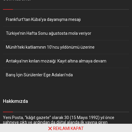
Frankfurt’tan Küba’ya dayanışma mesajı
Türkiye’nin Hafta Sonu ağustosta mola veriyor
Münih’teki katliamının 10’ncu yıldönümü üzerine
Antakya’nın kırılan mozaiği: Kayıt altına almaya devam
Barış İçin Sürülenler Ege Adaları’nda
Hakkımızda
Yeni Posta, “kâğıt gazete” olarak 30 (15 Mayıs 1992) yıl önce
sahneye çıktı ve ardından da dijital alanda ilk yayına giren
gazetelerden biri oldu. Nitekim, haber portalı “
www.yeniposta.de
”
REKLAMI KAPAT
adresiyle 1997 yılında web dünyasındaki yerini aldı.
Daha Fazlasını