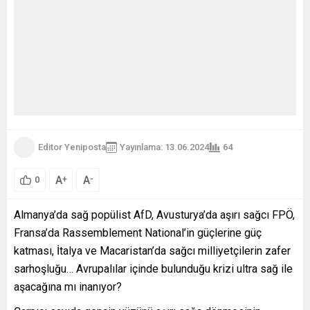
Editor Yeniposta
Yayınlama: 13.06.2024
64
A
A
+
-
0
Almanya’da sağ popülist AfD, Avusturya’da aşırı sağcı FPÖ,
Fransa’da Rassemblement National’in güçlerine güç
katması, İtalya ve Macaristan’da sağcı milliyetçilerin zafer
sarhoşluğu… Avrupalılar içinde bulunduğu krizi ultra sağ ile
aşacağına mı inanıyor?