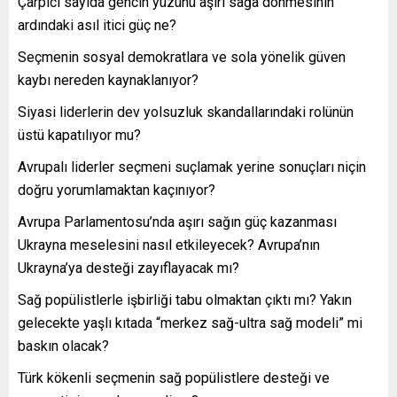
Çarpıcı sayıda gencin yüzünü aşırı sağa dönmesinin
ardındaki asıl itici güç ne?
Seçmenin sosyal demokratlara ve sola yönelik güven
kaybı nereden kaynaklanıyor?
Siyasi liderlerin dev yolsuzluk skandallarındaki rolünün
üstü kapatılıyor mu?
Avrupalı liderler seçmeni suçlamak yerine sonuçları niçin
doğru yorumlamaktan kaçınıyor?
Avrupa Parlamentosu’nda aşırı sağın güç kazanması
Ukrayna meselesini nasıl etkileyecek? Avrupa’nın
Ukrayna’ya desteği zayıflayacak mı?
Sağ popülistlerle işbirliği tabu olmaktan çıktı mı? Yakın
gelecekte yaşlı kıtada “merkez sağ-ultra sağ modeli” mi
baskın olacak?
Türk kökenli seçmenin sağ popülistlere desteği ve