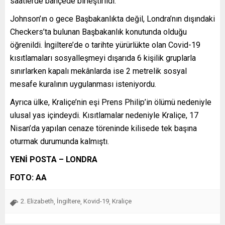
saatlerde bahçede birleştirildi.
Johnson’ın o gece Başbakanlıkta değil, Londra’nın dışındaki
Checkers’ta bulunan Başbakanlık konutunda olduğu
öğrenildi. İngiltere’de o tarihte yürürlükte olan Covid-19
kısıtlamaları sosyalleşmeyi dışarıda 6 kişilik gruplarla
sınırlarken kapalı mekânlarda ise 2 metrelik sosyal
mesafe kuralının uygulanması isteniyordu.
Ayrıca ülke, Kraliçe’nin eşi Prens Philip’in ölümü nedeniyle
ulusal yas içindeydi. Kısıtlamalar nedeniyle Kraliçe, 17
Nisan’da yapılan cenaze töreninde kilisede tek başına
oturmak durumunda kalmıştı.
YENİ POSTA – LONDRA
FOTO: AA
2. Elizabeth
İngiltere
Kovid-19
Kraliçe
,
,
,