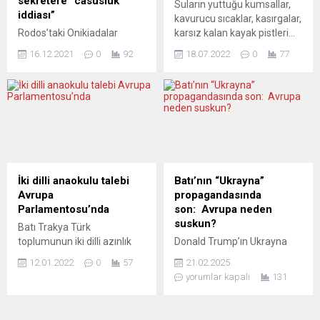
sekretere “casusluk
Suların yuttuğu kumsallar,
Çarman’ın da bir konuşma
göçmenlerin iş kurarken
iddiası”
kavurucu sıcaklar, kasırgalar,
yaptığı gösteride, “Savaşa
dezavantaja sahip...
Rodos’taki Onikiadalar
karsız kalan kayak pistleri…
tek bir avro ayrılmaması,
Karma Yeminli Jüri Halk
Turizm sektörü, iklim
bunun yerine...
16.12.2021
0
92
18.07.2022
0
77
Mahkemesinin, Türkiye’nin
değişikliğinden kaynaklanan
Rodos Başkonsolosluğunda
ciddi sorunları yavaş yavaş
sözleşmeli sekreter olarak
hissetmeye başladı. İklim
görev yapan Sebahattin
değişikliğinin sonuçlarını
Bayram için casusluk yaptığı
yakından görmek
iddiasıyla hapis cezası kararı
isteyenlerin, Mallorca’nın en
aldığı bildirildi. Yunan
gözde plajı Es Trenc’e
basınında yer alan bilgiye
gitmesi yeterli. Burada bir
göre, 36 yaşındaki Bayram
zamanlar diktatör
İki dilli anaokulu talebi
Batı’nın “Ukrayna”
için 5 yıl ağır hapis cezası
Franco’nun inşa ettirdiği
Avrupa
propagandasında
verildi. Karar oybirliğiyle
sığınakların varlığı, uzun
Parlamentosu’nda
son: Avrupa neden
alınırken, Sebahattin
yıllar boyunca neredeyse hiç
suskun?
Batı Trakya Türk
Bayram’ın Yunan devleti...
fark...
toplumunun iki dilli azınlık
Donald Trump’ın Ukrayna
anaokulları talebini içeren
savaşı hakkındaki son
12.01.2022
0
57
21.02.2025
dilekçe AP Dilekçeler
açıklamaları Batı’da yıllardır
yorumlar kapalı
131
Komitesi’nde görüşüldü
politikacılar ve gazeteciler
Avrupa Batı Trakya Türk
tarafından anlatılanları
Federasyonu’nun (ABTTF)
adeta yerle bir etti. Trump,