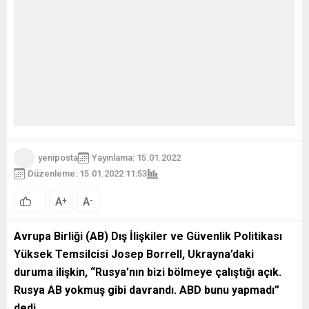
yeniposta
Yayınlama: 15.01.2022
Düzenleme: 15.01.2022 11:53
A
A
+
-
Avrupa Birliği (AB) Dış İlişkiler ve Güvenlik Politikası
Yüksek Temsilcisi Josep Borrell, Ukrayna’daki
duruma ilişkin, “Rusya’nın bizi bölmeye çalıştığı açık.
Rusya AB yokmuş gibi davrandı. ABD bunu yapmadı”
dedi.