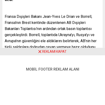
Fransa Dışişleri Bakanı Jean-Yves Le Drian ve Borrell,
Fransa’nın Brest kentinde düzenlenen AB Dışişleri
Bakanları Toplantısı’nın ardından ortak basın toplantısı
gerçekleştirdi. Borrell, toplantıda Ukrayna’yı, Rusya’yı ve
Avrupa’nın güvenliğini ele aldıklarını belirterek, AB’nin her
türlü saldırılara doğrudan cevap vermeye hazır olduğunu
REKLAMI KAPAT
ancak diyalog ve müzakere yolunu tercih ettiklerini
söyledi.
“Rusya’nın Avrupa’da etki alanı oluşturma girişimlerini
MOBİL FOOTER REKLAM ALANI
reddediyoruz” ifadesini kullanan Borrell, Ukrayna ve Doğu
Avrupa ülkeleriyle dayanışma içinde olduklarını söyledi.
Borrell, sorunları barışçıl şekilde çözmek istediklerini
kaydederek, Rusya’ya gerilimin düşürülmesi için çağrıda
bulundu.