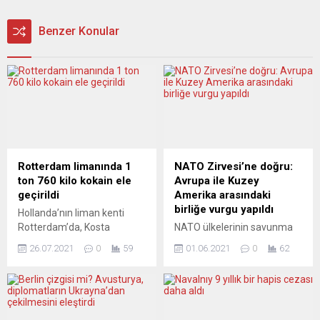
Benzer Konular
Rotterdam limanında 1
NATO Zirvesi’ne doğru:
ton 760 kilo kokain ele
Avrupa ile Kuzey
geçirildi
Amerika arasındaki
birliğe vurgu yapıldı
Hollanda’nın liman kenti
Rotterdam’da, Kosta
NATO ülkelerinin savunma
Rika’dan gelen bir gemide, 1
ve dışişleri bakanları, 14
26.07.2021
0
59
01.06.2021
0
62
ton 760 kilogram kokain ele
Haziran’daki NATO Zirvesine
geçirildiği bildirildi.
hazırlanmak, ayrıca Belarus,
Rotterdam Savcılığından
Afganistan ve Rusya gibi
yapılan açıklamada, Kosta
konuları ele almak için
Rika’dan gelen bir gemideki
videokonferans yöntemiyle