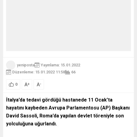
yeniposta
Yayınlama: 15.01.2022
Düzenleme: 15.01.2022 11:58
66
A
A
+
-
0
İtalya’da tedavi gördüğü hastanede 11 Ocak’ta
hayatını kaybeden Avrupa Parlamentosu (AP) Başkanı
David Sassoli, Roma’da yapılan devlet töreniyle son
yolculuğuna uğurlandı.