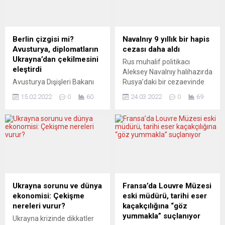
konteynerde, güvenlik
bir araya gelecek. NATO
güçlerinin yaptığı kontroller
Genel Sekreteri Jens
sırasında, patates
Stoltenberg, ayrı ayrı
çuvallarının içerisine
düzenlenecek NATO
Berlin çizgisi mi?
Navalnıy 9 yıllık bir hapis
yerleştirilmiş 1 ton 760
Dışişleri Bakanları Toplantısı
Avusturya, diplomatların
cezası daha aldı
kilogram kokaine el
ve NATO Savunma
Ukrayna’dan çekilmesini
Rus muhalif politikacı
konulduğu belirtildi. Piyasa
Bakanları Toplantısı
eleştirdi
Aleksey Navalnıy halihazırda
değeri 132 milyon avro
öncesinde basına
Avusturya Dışişleri Bakanı
Rusya’daki bir cezaevinde
olan...
bilgilendirme yaptı. Zirveyi
Alexander Schallenberg,
tutuklu bulunuyor.
”ittifak ve...
15.02.2022
0
60
24.03.2022
0
69
Rusya ve Ukrayna
Moskova’daki bir mahkeme
arasındaki gerginlik
şimdi de meşhur Putin
nedeniyle başta ABD olmak
karşıtına ağırlaştırılmış
üzere bazı ülkelerin,
koşullar altında 9 yıllık başka
diplomatlarını bu ülkeden
bir hapis cezası daha verdi.
çekme kararını eleştirerek
Yorumcular kararı
bu yaklaşımın, Ukrayna’daki
eleştirerek dayanışma
insanlar için kuşku uyandırıcı
çağrısında bulunuyor. THE
bir adım olduğunu bildirdi.
CONVERSATION (Fransa)
Ukrayna sorunu ve dünya
Fransa’da Louvre Müzesi
Alexander Schallenberg,
RUSLARIN HUKUK
ekonomisi: Çekişme
eski müdürü, tarihi eser
Rusya-Ukrayna gerilimine
NORMLARINI BÜKME
nereleri vurur?
kaçakçılığına “göz
ilişkin Alman basınına
SANATI Tarihçi Andreï
yummakla” suçlanıyor
Ukrayna krizinde dikkatler
açıklamalarda bulundu.
Kozovoï, Navalnıy’nın