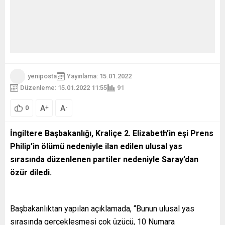
yeniposta
Yayınlama: 15.01.2022
Düzenleme: 15.01.2022 11:55
91
A
A
+
-
0
İngiltere Başbakanlığı, Kraliçe 2. Elizabeth’in eşi Prens
Philip’in ölümü nedeniyle ilan edilen ulusal yas
sırasında düzenlenen partiler nedeniyle Saray’dan
özür diledi.
Başbakanlıktan yapılan açıklamada, “Bunun ulusal yas
sırasında gerçekleşmesi çok üzücü, 10 Numara