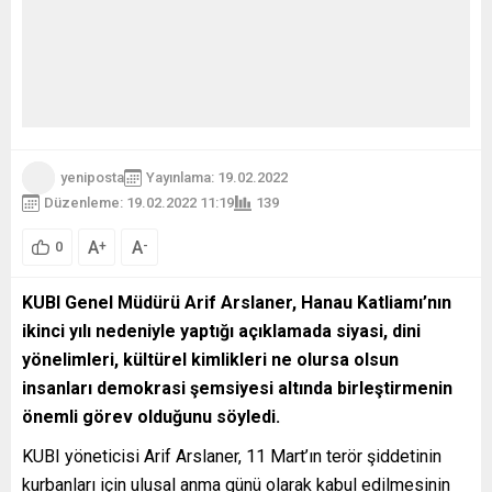
yeniposta
Yayınlama: 19.02.2022
Düzenleme: 19.02.2022 11:19
139
A
A
+
-
0
KUBI Genel Müdürü Arif Arslaner, Hanau Katliamı’nın
ikinci yılı nedeniyle yaptığı açıklamada siyasi, dini
yönelimleri, kültürel kimlikleri ne olursa olsun
insanları demokrasi şemsiyesi altında birleştirmenin
önemli görev olduğunu söyledi.
KUBI yöneticisi Arif Arslaner, 11 Mart’ın terör şiddetinin
kurbanları için ulusal anma günü olarak kabul edilmesinin