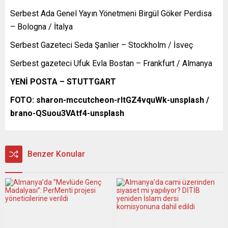
Serbest Ada Genel Yayın Yönetmeni Birgül Göker Perdisa
– Bologna / İtalya
Serbest Gazeteci Seda Şanlıer – Stockholm / İsveç
Serbest gazeteci Ufuk Evla Bostan – Frankfurt / Almanya
YENİ POSTA – STUTTGART
FOTO:
sharon-mccutcheon-rItGZ4vquWk-unsplash /
brano-QSuou3VAtf4-unsplash
Benzer Konular