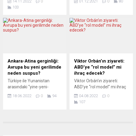
Solingen’deki evlerinde 5...
tartışmalar büyüyor. Yeşil
14.11.2022
0
01.12.2021
0
80
izinlerin alınmasının
Aşı olmayanlara aylık 100
siyasetçi Cem Özdemir,
103
ardından 2023’de
avro para cezası verilecek.
eyalet hükümetinin DİTİB
tamamlaması bekleniyor.
Yunanistan Başbakanı
ile...
Alman silah üreticisi
Kiryakos Mitsotakis devlet
Rheinmetall, çok sayıda
televizyonunda yaptığı
ülkeden gelen mühimmat
açıklamada “Beklemekte
talebini karşılamak için
ısrarcı olan tek bir yaş grubu
patlayıcı ve mühimmat
var: 60 yaş üstünde aşı
üreticisi Expal Systems’i 1,2
olmayan 580 bin
milyar avroya satın almak
vatandaştan kasım ayında
Ankara-Atina gerginliği:
Viktor Orbán’ın ziyareti:
üzere anlaşmaya vardığını
sadece 60 bini aşı yaptırdı.
Avrupa bu yeni gerilimde
ABD’ye “rol model” mi
duyurdu. Rheinmetall’den
Ve...
neden suspus?
ihraç edecek?
yapılan açıklamaya göre,
Türkiye ile Yunanistan
Viktor Orbán’ın ziyareti:
İspanya merkezli patlayıcı
arasındaki “yine-yeni-
ABD’ye “rol model” mi ihraç
ve mühimmat...
yeniden” bir gerilim var.
edecek? SPOT: Macaristan
18.06.2022
0
94
04.08.2022
0
Acaba bu gergin yay, askeri
Başbakanı Viktor Orbán,
107
bir çatışma halinde boşalır
Viyana ziyaretinin ardından
mı? Bundan korkuluyor.
ABD’ye geçti. Viktor Orbán’ın
Bölgedeki dengeler uzun
ziyaret turundaki başarı
süredir tehlikede, fakat son
şansını değerlendiren Macar
gelişmelerle her şey iyice
basını bölünmüş durumda.
altüst olabilir. ABD’nin
Orban’ın Cumhuriyetçiler için