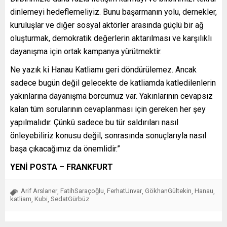
dinlemeyi hedeflemeliyiz. Bunu başarmanın yolu, dernekler,
kuruluşlar ve diğer sosyal aktörler arasında güçlü bir ağ
oluşturmak, demokratik değerlerin aktarılması ve karşılıklı
dayanışma için ortak kampanya yürütmektir.
Ne yazık ki Hanau Katliamı geri döndürülemez. Ancak
sadece bugün değil gelecekte de katliamda katledilenlerin
yakınlarına dayanışma borcumuz var. Yakınlarının cevapsız
kalan tüm sorularının cevaplanması için gereken her şey
yapılmalıdır. Çünkü sadece bu tür saldırıları nasıl
önleyebiliriz konusu değil, sonrasında sonuçlarıyla nasıl
başa çıkacağımız da önemlidir.”
YENİ POSTA – FRANKFURT
Arif Arslaner
FatihSaraçoğlu
FerhatUnvar
GökhanGültekin
Hanau
,
,
,
,
,
katliam
Kubi
SedatGürbüz
,
,