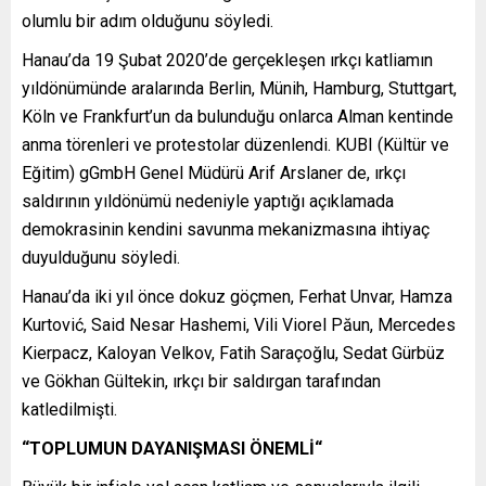
olumlu bir adım olduğunu söyledi.
Hanau’da 19 Şubat 2020’de gerçekleşen ırkçı katliamın
yıldönümünde aralarında Berlin, Münih, Hamburg, Stuttgart,
Köln ve Frankfurt’un da bulunduğu onlarca Alman kentinde
anma törenleri ve protestolar düzenlendi. KUBI (Kültür ve
Eğitim) gGmbH Genel Müdürü Arif Arslaner de, ırkçı
saldırının yıldönümü nedeniyle yaptığı açıklamada
demokrasinin kendini savunma mekanizmasına ihtiyaç
duyulduğunu söyledi.
Hanau’da iki yıl önce dokuz göçmen, Ferhat Unvar, Hamza
Kurtović, Said Nesar Hashemi, Vili Viorel Păun, Mercedes
Kierpacz, Kaloyan Velkov, Fatih Saraçoğlu, Sedat Gürbüz
ve Gökhan Gültekin, ırkçı bir saldırgan tarafından
katledilmişti.
“TOPLUMUN DAYANIŞMASI ÖNEMLİ“