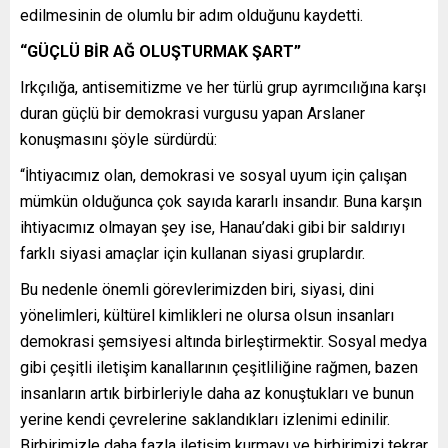
edilmesinin de olumlu bir adım olduğunu kaydetti.
“GÜÇLÜ BİR AĞ OLUŞTURMAK ŞART”
Irkçılığa, antisemitizme ve her türlü grup ayrımcılığına karşı
duran güçlü bir demokrasi vurgusu yapan Arslaner
konuşmasını şöyle sürdürdü:
“İhtiyacımız olan, demokrasi ve sosyal uyum için çalışan
mümkün olduğunca çok sayıda kararlı insandır. Buna karşın
ihtiyacımız olmayan şey ise, Hanau’daki gibi bir saldırıyı
farklı siyasi amaçlar için kullanan siyasi gruplardır.
Bu nedenle önemli görevlerimizden biri, siyasi, dini
yönelimleri, kültürel kimlikleri ne olursa olsun insanları
demokrasi şemsiyesi altında birleştirmektir. Sosyal medya
gibi çeşitli iletişim kanallarının çeşitliliğine rağmen, bazen
insanların artık birbirleriyle daha az konuştukları ve bunun
yerine kendi çevrelerine saklandıkları izlenimi edinilir.
Birbirimizle daha fazla iletişim kurmayı ve birbirimizi tekrar