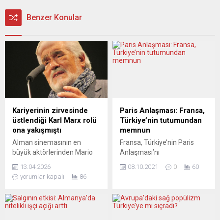
Benzer Konular
Kariyerinin zirvesinde
Paris Anlaşması: Fransa,
üstlendiği Karl Marx rolü
Türkiye’nin tutumundan
ona yakışmıştı
memnun
Alman sinemasının en
Fransa, Türkiye’nin Paris
büyük aktörlerinden Mario
Anlaşması’nı
Adorf, 95 yaşında Paris’teki
onaylamasından memnun
13.04.2026
08.10.2021
0
60
evinde yaşamını yitirdi.
olduğunu bildirdi. Fransa
yorumlar kapalı
86
Yaşamını Almanya, İtalya ve
Dışişleri Bakanlığı Sözcüsü
Fransa üçgeninde sürdüren
Agnes von der Mühll, yaptığı
Adorf, 1954–2023
açıklamada, TBMM Genel
arasındaki neredeyse 70 yılı
Kurulundaki oylamayla Paris