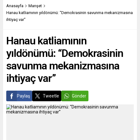
“anında” müdahil olduğu bu
“rol model” olup olmayacağı
Anasayfa
Manşet
sürtüşmede, AB’nin, daha
da tartışılıyor. MAGYAR
Hanau katliamının yıldönümü: “Demokrasinin savunma mekanizmasına
doğrusu Federal
HÍRLAP (Macaristan)
ihtiyaç var”
Almanya’nın geri planda
CUMHURİYETÇİLER İÇİN BİR
almayı tercih ettiği
ROL MODEL Hükümete
Hanau katliamının
gözleniyor....
yakın Magyar...
yıldönümü: “Demokrasinin
savunma mekanizmasına
ihtiyaç var”
Paylaş
Tweetle
Gönder