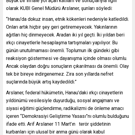
Büyük bir infiale yol açan katliam ve sonuçlarıyla ilgili
olarak KUBI Genel Müdürü Arslaner, şunları söyledi:
“Hanau’da dokuz insan, etnik kökenleri nedeniyle katledildi.
Onları artık hiçbir şey geri getiremeyecek. Yakınlarının
ağıtları hiç dinmeyecek. Aradan iki yıl geçti. İki yıldan beri
ırkçı cinayetlerle hesaplaşma tartışmaları yapılıyor. Bu
günün unutulmaması önemli. Toplumun ilk gündeki gibi
reaksiyon göstermesi ve dayanışma içinde olması olumlu.
Ancak olaydan doğru sonuçların çıkarılması da önemli. Olay
tek bir bireye indirgenemez. Zira son yıllarda nefret
suçlarında büyük artış kaydedildi.”
Arslaner, federal hükümetin, Hanau’daki ırkçı cinayetlerin
yıldönümü vesilesiyle duyurduğu, sosyal angajmanı ve
siyasi eğitimi güçlendirme, radikalizmi de önleme amacı
içeren “Demokrasiyi Geliştirme Yasası”nı olumlu bulduğunu
ifade etti. Arif Arslaner 11 Mart’ın terör şiddetinin
kurbanları için ulusal bir anma günü olarak kabul