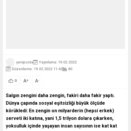
yeniposta
Yayınlama: 19.02.2022
Düzenleme: 19.02.2022 11:42
80
A
A
+
-
0
Salgın zengini daha zengin, fakiri daha fakir yaptı.
Dünya çapında sosyal eşitsizliği büyük ölçüde
körükledi: En zengin on milyarderin (hepsi erkek)
serveti iki katına, yani 1,5 trilyon dolara çıkarken,
yoksulluk içinde yaşayan insan sayısının ise kat kat