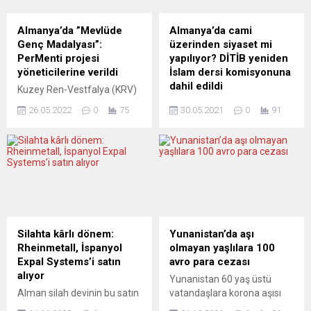
Almanya’da ”Mevlüde
Almanya’da cami
Genç Madalyası”:
üzerinden siyaset mi
PerMenti projesi
yapılıyor? DİTİB yeniden
yöneticilerine verildi
İslam dersi komisyonuna
dahil edildi
Kuzey Ren-Vestfalya (KRV)
Eyaleti Başbakanlığınca
Almanya’daki en büyük
26.05.2022
0
75
30.05.2021
0
91
“Mevlüde Genç Madalyası”
Müslüman çatı örgütü
bu yıl KRV Başbakanı
Diyanet İşleri Türk islam
Hendrik Wüst tarafından
Birliği’nin (DİTİB) NRW
PerMenti projesi
eyaletinde İslam dersi
yöneticilerine verildi. KRV
müfredat komisyonuna
Başbakanlığı tarafından
dahil edilmesi, yoğun
2019’dan bu yana başarılı
tartışmalara neden oldu.
derneklere verilen
DİTİB’in komisyondan
madalyaya bu yıl PerMenti
çıkarılması talep ediliyor.
Silahta kârlı dönem:
Yunanistan’da aşı
projesi yöneticileri layık
Almanya’nın Kuzey Ren-
Rheinmetall, İspanyol
olmayan yaşlılara 100
görüldü. Dortmund’da
Vestfalya (NRW)
Expal Systems’i satın
avro para cezası
düzenlenen ödül töreninde,
eyaletinde İslam din dersi
alıyor
Yunanistan 60 yaş üstü
29 Mayıs 1993’de 4 ırkçı
komisyonuna DİTİB’in dahil
Alman silah devinin bu satın
vatandaşlara korona aşısı
tarafından kundaklanan
edilmesiyle başlayan
alma işlemini gerekli
olma zorunluluğu getiriyor.