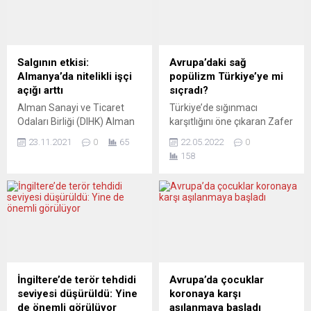
bulan sinema kariyerinde
Anlaşması’nın
200’ün üzerinde sinema ve
onaylanmasının İskoçya’nın
televizyon filminde, çok
Glasgow kentinde 31 Ekim-
sayıda tiyatro eserinde rol
12 Kasım tarihlerinde
aldı. Başlangıçta “kötü
düzenlenmesi planlanan 26.
Salgının etkisi:
Avrupa’daki sağ
adam” rolleriyle tanındı.
Taraflar Konferansı (COP26)
Almanya’da nitelikli işçi
popülizm Türkiye’ye mi
Büyük bir başarıyla
öncesinde pozitif bir sinyal
açığı arttı
sıçradı?
canlandırdığı...
olduğunu belirtti. Fransa’nın
Alman Sanayi ve Ticaret
Türkiye’de sığınmacı
Paris Anlaşması’nın
Odaları Birliği (DIHK) Alman
karşıtlığını öne çıkaran Zafer
onaylanmasından memnun
şirketlerin koronavirüs
Partisi, Avrupa’nın pek çok
olduğunu...
23.11.2021
0
65
22.05.2022
0
(Covid-19) krizi öncesine
ülkesinde güçlenen sağ
158
göre daha fazla nitelikli
popülist ya da aşırı sağ
çalışan bulma sıkıntısı
partilerin yeni bir örneği mi?
yaşadıklarını bildirdi. DIHK
Son yıllarda Fransa’dan
tarafından 23 bin Alman
Almanya’ya, Danimarka’dan
şirketin katılımıyla yapılan
İtalya’ya kadar Avrupa’nın
“nitelikli işçi” araştırmasının
pek çok ülkesinde “sağ
sonuçları, açıklandı.
popülist” ya da “aşırı sağ”
Araştırma raporuna göre,
olarak nitelendirilen siyasi
Almanya’da şirketlerin
partilerin mülteci ya da
İngiltere’de terör tehdidi
Avrupa’da çocuklar
yüzde 51’i, geçici istihdam
yabancı karşıtlığı
seviyesi düşürüldü: Yine
koronaya karşı
dahil, şu anda boş
üzerinden...
de önemli görülüyor
aşılanmaya başladı