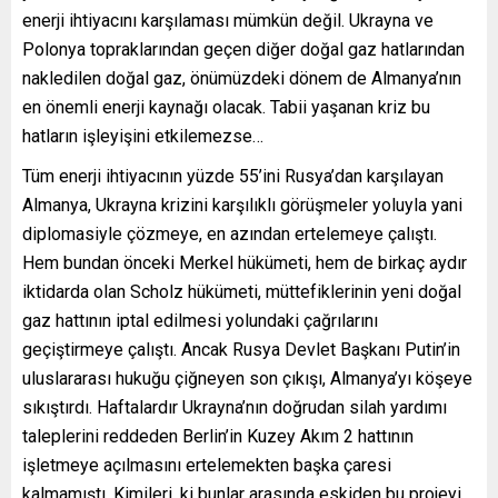
enerji ihtiyacını karşılaması mümkün değil. Ukrayna ve
Polonya topraklarından geçen diğer doğal gaz hatlarından
nakledilen doğal gaz, önümüzdeki dönem de Almanya’nın
en önemli enerji kaynağı olacak. Tabii yaşanan kriz bu
hatların işleyişini etkilemezse…
Tüm enerji ihtiyacının yüzde 55’ini Rusya’dan karşılayan
Almanya, Ukrayna krizini karşılıklı görüşmeler yoluyla yani
diplomasiyle çözmeye, en azından ertelemeye çalıştı.
Hem bundan önceki Merkel hükümeti, hem de birkaç aydır
iktidarda olan Scholz hükümeti, müttefiklerinin yeni doğal
gaz hattının iptal edilmesi yolundaki çağrılarını
geçiştirmeye çalıştı. Ancak Rusya Devlet Başkanı Putin’in
uluslararası hukuğu çiğneyen son çıkışı, Almanya’yı köşeye
sıkıştırdı. Haftalardır Ukrayna’nın doğrudan silah yardımı
taleplerini reddeden Berlin’in Kuzey Akım 2 hattının
işletmeye açılmasını ertelemekten başka çaresi
kalmamıştı. Kimileri, ki bunlar arasında eskiden bu projeyi