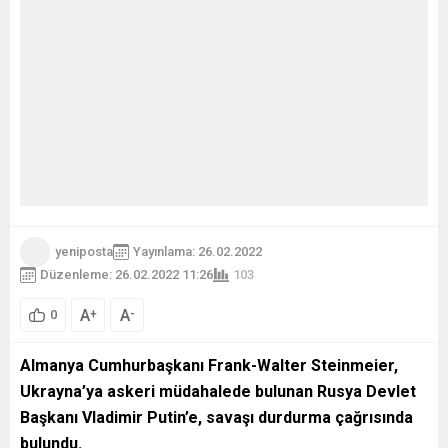
yeniposta
Yayınlama: 26.02.2022
Düzenleme: 26.02.2022 11:26
103
A
A
+
-
0
Almanya Cumhurbaşkanı Frank-Walter Steinmeier,
Ukrayna’ya askeri müdahalede bulunan Rusya Devlet
Başkanı Vladimir Putin’e, savaşı durdurma çağrısında
bulundu.