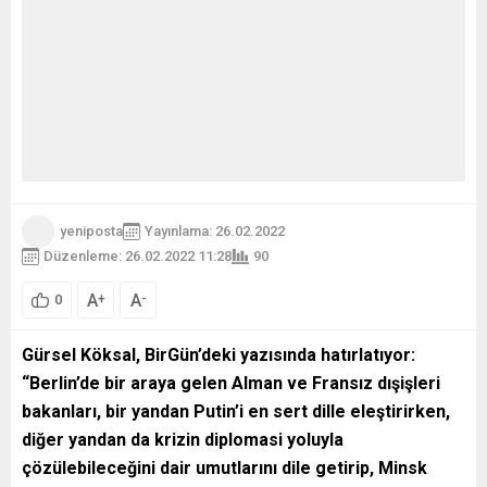
yeniposta
Yayınlama: 26.02.2022
Düzenleme: 26.02.2022 11:28
90
A
A
+
-
0
Gürsel Köksal, BirGün’deki yazısında hatırlatıyor:
“
Berlin’de bir araya gelen Alman ve Fransız dışişleri
bakanları, bir yandan Putin’i en sert dille eleştirirken,
diğer yandan da krizin diplomasi yoluyla
çözülebileceğini dair umutlarını dile getirip, Minsk