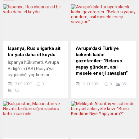
İspanya, Rus oligarka ait
Avrupa’daki Türkiye
bir yata daha el koydu
kökenli kadın
gazeteciler: “Belarus
İspanya hükümeti, Avrupa
yapay gündem, asıl
Birliği’nin (AB) Rusya’ya
mesele enerji savaşları”
uyguladığı yaptırımlar
kapsamında Tarragona
Polonya – Belarus sınırında
17.03.2022
0
19.11.2021
0
85
kentinde bulunan ve Rus
yaşanan ve Avrupa’yı diken
103
oligarklardan birine ait
üstünde tutan “düzensiz
olduğu belirtilen bir yata
göçmen” krizinin ardındaki
daha el koyduğunu açıkladı.
asıl sorunu tartışan Türkiye
Ulaştırma Bakanlığı,
kökenli gazeteciler “Belarus
Tarragona’da bugünkü
suni gündem. Sözde
olayla birlikte son 3 günde
göçmen krizinin ardında
İspanya’da el konulan Rus
ABD-Rusya, yeşil nükleer
oligarklara ait yatların
santraller, enerji savaşları ve