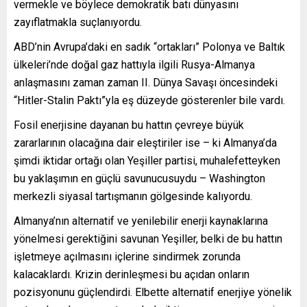
vermekle ve böylece demokratik batı dünyasını
zayıflatmakla suçlanıyordu.
ABD’nin Avrupa’daki en sadık “ortakları” Polonya ve Baltık
ülkeleri’nde doğal gaz hattıyla ilgili Rusya-Almanya
anlaşmasını zaman zaman II. Dünya Savaşı öncesindeki
“Hitler-Stalin Paktı”yla eş düzeyde gösterenler bile vardı.
Fosil enerjisine dayanan bu hattın çevreye büyük
zararlarının olacağına dair eleştiriler ise – ki Almanya’da
şimdi iktidar ortağı olan Yeşiller partisi, muhalefetteyken
bu yaklaşımın en güçlü savunucusuydu – Washington
merkezli siyasal tartışmanın gölgesinde kalıyordu.
Almanya’nın alternatif ve yenilebilir enerji kaynaklarına
yönelmesi gerektiğini savunan Yeşiller, belki de bu hattın
işletmeye açılmasını içlerine sindirmek zorunda
kalacaklardı. Krizin derinleşmesi bu açıdan onların
pozisyonunu güçlendirdi. Elbette alternatif enerjiye yönelik