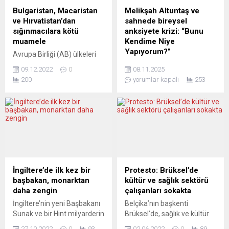
sayısının 3’e çıktığını
ABD’nin Karadeniz’e inme
Bulgaristan, Macaristan
Melikşah Altuntaş ve
duyurdu. Bakanlıktan
hayalleri yatıyor” dediler. Bir
ve Hırvatistan’dan
sahnede bireysel
yapılan açıklamada,
Avrupa haber portalı olan
sığınmacılara kötü
anksiyete krizi: “Bunu
Kayman...
Yeni Posta’nın YouTube
muamele
Kendime Niye
kanalındaki yeni...
Yapıyorum?”
Avrupa Birliği (AB) ülkeleri
Bulgaristan, Macaristan ve
Kasım ayında Avrupa’nın
09.12.2022
0
08.11.2025
Hırvatistan’ın sığınmacılara
beş şehrinde aynı soru
200
yorumlar kapalı
253
kötü muamele yaptıkları
sorulacak: “Bunu Kendime
iddia edildi. ARD ve Der
Neden Yapıyorum?” Sinema
Spiegel dergisinin, yayın
yazarı Melikşah Altuntaş,
kuruluşları Lighthouse
kendi iç hesaplaşmalarını,
Reports, Sky News, Le
hayal kırıklıklarını,
Monde, Domani, SRF ve Rfe-
beklentilerini ve “hayır
RL Bulgaria ile yaptığı
diyememe hastalığını” bir
araştırmalara dayanan
görsel ve işitsel anksiyete
haberde, Avrupa’ya iltica
krizine dönüştürüyor.
İngiltere’de ilk kez bir
Protesto: Brüksel’de
etmek isteyen Afgan ve
Stand-up ile performans
başbakan, monarktan
kültür ve sağlık sektörü
Suriyeli sığınmacıların kötü
sanatının kesiştiği bu anlatı,
daha zengin
çalışanları sokakta
muameleye maruz
hem bireysel hem toplumsal
İngiltere’nin yeni Başbakanı
Belçika’nın başkenti
bırakıldıkları ve...
düzlemde modern insanın
Sunak ve bir Hint milyarderin
Brüksel’de, sağlık ve kültür
tedirginliğini sahneye
kızı olan eşi Murty’nin 730
alanında çalışan binlerce kişi
taşıyor....
27.10.2022
0
93
02.06.2022
0
89