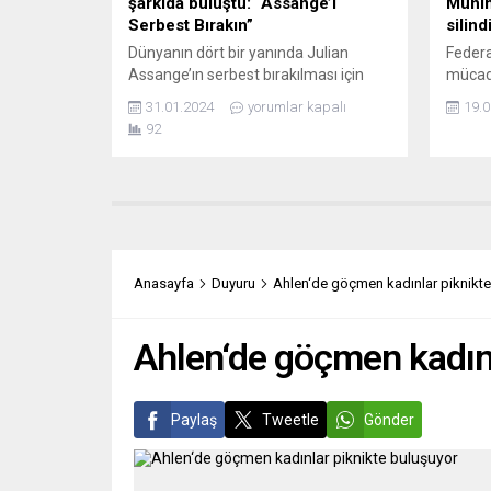
şarkıda buluştu: “Assange’ı
Münih
Serbest Bırakın”
silind
Dünyanın dört bir yanında Julian
Federa
Assange’ın serbest bırakılması için
mücad
kampanyalar yürütülüyor. Ancak
kendi 
31.01.2024
yorumlar kapalı
19.0
Almanya’da Berlinli rock yıldızı Guido
açılma
92
de Gyrich siyaset medya, şov ve
mahke
müzik dünyasının önemli isimleriyle
Türkgü
bir klip çekti. Sosyal medyada dönen
Alman
kliple Assange’ın hakim karşısına
(DFB) 
çıkacağı kader günü anlamına da
puanlar
gelen 21 Şubat öncesi 53 yaşındaki
yaptır
araştırmacı gazeteci...
kararı
Anasayfa
Duyuru
Ahlen‘de göçmen kadınlar piknikte
aktarı
Türkgü
Ahlen‘de göçmen kadınl
Paylaş
Tweetle
Gönder