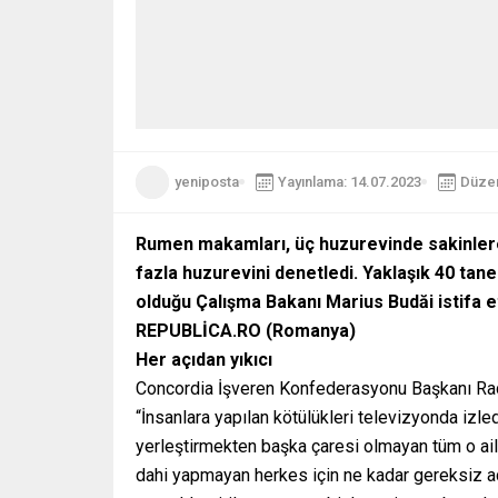
yeniposta
Yayınlama: 14.07.2023
Düzen
Rumen makamları, üç huzurevinde sakinlere
fazla huzurevini denetledi. Yaklaşık 40 tane
olduğu Çalışma Bakanı Marius Budăi istifa et
REPUBLİCA.RO (Romanya)
Her açıdan yıkıcı
Concordia İşveren Konfederasyonu Başkanı Radu 
“İnsanlara yapılan kötülükleri televizyonda izl
yerleştirmekten başka çaresi olmayan tüm o ail
dahi yapmayan herkes için ne kadar gereksiz ac