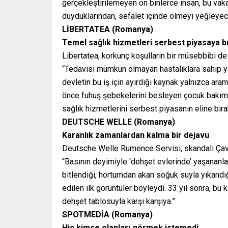
gerçekleştirilemeyen on binlerce insan, bu va
duyduklarından, sefalet içinde ölmeyi yeğleyece
LİBERTATEA (Romanya)
Temel sağlık hizmetleri serbest piyasaya b
Libertatea, korkunç koşulların bir müsebbibi de
“Tedavisi mümkün olmayan hastalıklara sahip yaşl
devletin bu iş için ayırdığı kaynak yalnızca ara
önce fuhuş şebekelerini besleyen çocuk bakım m
sağlık hizmetlerini serbest piyasanın eline bır
DEUTSCHE WELLE (Romanya)
Karanlık zamanlardan kalma bir dejavu
Deutsche Welle Rumence Servisi, skandalı Çav
“Basının deyimiyle ‘dehşet evlerinde’ yaşananla
bitlendiği, hortumdan akan soğuk suyla yıkandı
edilen ilk görüntüler böyleydi. 33 yıl sonra, b
dehşet tablosuyla karşı karşıya.”
SPOTMEDİA (Romanya)
Hiç kimse olanları görmek istemedi