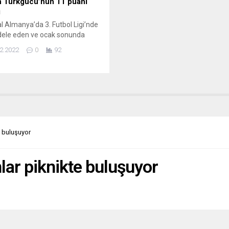
 Türkgücü’nün 11 puanı
i
l Almanya’da 3. Futbol Ligi’nde
ele eden ve ocak sonunda
hakkında iflas davasının
2.2022
0
92
sı için Münih yerel
mesine başvuran Münih
cü’nün 11 puanı silindi.
ya Futbol Federasyonu’ndan
yapılan açıklamada, bu
ın silinmesinin iki farklı
ımdan oluştuğu belirtildi. Bu
n hemen yürürlüğe girdiği
 buluşuyor
lan açıklamada, Münih
cü’nün puanın...
ar piknikte buluşuyor