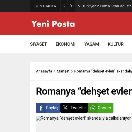
SON DAKİKA
Gazze’nin geleceği: Teknokrati
SİYASET
EKONOMİ
YAŞAM
KÜLTÜR
Anasayfa
Manşet
Romanya “dehşet evleri” skandalıy
Romanya “dehşet evleri
Paylaş
Tweetle
Gönder