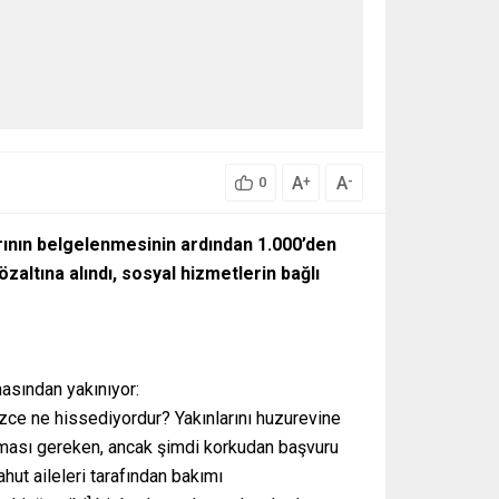
A
A
+
-
0
ının belgelenmesinin ardından 1.000’den
zaltına alındı, sosyal hizmetlerin bağlı
asından yakınıyor:
izce ne hissediyordur? Yakınlarını huzurevine
olması gereken, ancak şimdi korkudan başvuru
ut aileleri tarafından bakımı