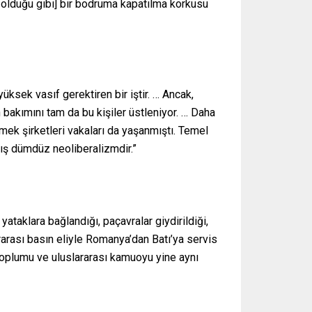
 olduğu gibi] bir bodruma kapatılma korkusu
ksek vasıf gerektiren bir iştir. … Ancak,
 bakımını tam da bu kişiler üstleniyor. … Daha
ek şirketleri vakaları da yaşanmıştı. Temel
mış dümdüz neoliberalizmdir.”
taklara bağlandığı, paçavralar giydirildiği,
arası basın eliyle Romanya’dan Batı’ya servis
 toplumu ve uluslararası kamuoyu yine aynı