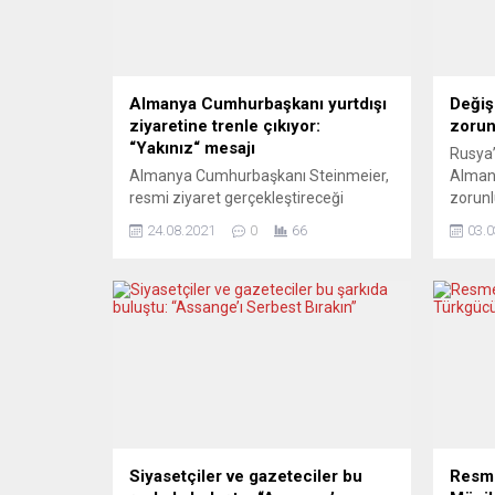
Almanya Cumhurbaşkanı yurtdışı
Değiş
ziyaretine trenle çıkıyor:
zorun
“Yakınız“ mesajı
Rusya’
Almanya Cumhurbaşkanı Steinmeier,
Almany
resmi ziyaret gerçekleştireceği
zorunl
Çekya’nın başkenti Prag’a trenle
yenide
24.08.2021
0
66
03.0
seyahat edecek. Almanya
Rusya’
Cumhurbaşkanı Frank-Walter
Almany
Steinmeier ilk kez bir resmi ziyaretini
zorunlu
trenle gerçekleştirecek. Çarşamba
yenide
günü Çekya’ya üç günlük bir resmi
Thüring
ziyaret gerçekleştirecek olan
Başba
Steinmeier’in başkent Prag’a trenle
askerl
seyahat edeceği açıklandı.
gerekt
Steinmeier’e eşi Elke Büdenbender’in
açıkla
de eşlik edeceği bildirildi. Yurtdışı
seyahatlerini...
Siyasetçiler ve gazeteciler bu
Resme