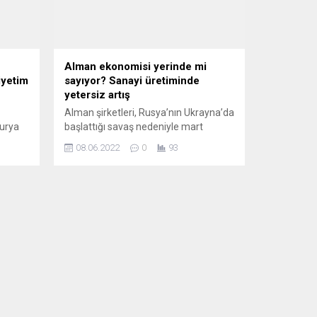
Alman ekonomisi yerinde mi
iyetim
sayıyor? Sanayi üretiminde
yetersiz artış
Alman şirketleri, Rusya’nın Ukrayna’da
turya
başlattığı savaş nedeniyle mart
şkanı
ayındaki yüzde 3,7’lik düşüşün
08.06.2022
0
93
cekte
ardından nisanda üretimi yüzde 0,7
artırabildi. Talepteki daralma etkili
oluyor. Almanya Federal İstatistik Ofisi
(Destatis), sanayi üretimine ilişkin
nisan ayı geçici verilerini açıkladı. Buna
stedi.
göre, mevsimsellik ve takvim
ya
etkisinden arındırılmış sanayi üretimi,
yan bir
Rusya-Ukrayna savaşının devam ettiği
.
nisanda bir...