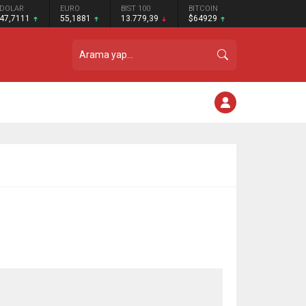
DOLAR
EURO
BIST 100
BITCOIN
47,7111
55,1881
13.779,39
$64929