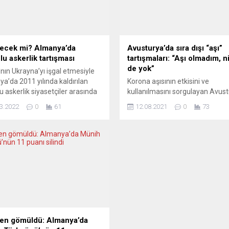
ecek mi? Almanya’da
Avusturya’da sıra dışı “aşı”
lu askerlik tartışması
tartışmaları: “Aşı olmadım, n
de yok”
nın Ukrayna’yı işgal etmesiyle
a’da 2011 yılında kaldırılan
Korona aşısının etkisini ve
u askerlik siyasetçiler arasında
kullanılmasını sorgulayan Avus
n tartışılmaya başladı.
Özgürlük Partisi (FPÖ) Genel Ba
3.2022
0
61
12.08.2021
0
73
nın Ukrayna’yı işgal etmesi,
Herbert Kickl “Aşı olmadım gele
a’da 2011 yılında kaldırılan
de olmaya niyetim yok” dedi.
 askerlikle ilgili tartışmaların
Avusturya Halk Parti’li (ÖVP)
n başlamasına neden oldu.
Başbakan Sebastian Kurz’dan
en Eyaleti’nin Sol Parti’li
“korona aşısı mecburiyeti”
kanı Bodo Ramelow zorunlu
olmayacağına dair beyanname i
iğin yeniden yürürlüğe girmesi
FPÖ lideri Herbert Kickl Avustur
iğini savundu. Ramelow yaptığı
hükümetinin ”aşı baskısını” kına
mada, “Partimin tersine...
açıklama yaptı yetmedi korona..
n gömüldü: Almanya’da