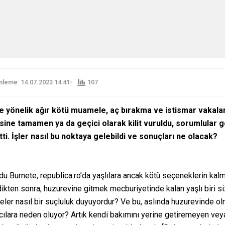
leme: 14.07.2023 14:41
107
 yönelik ağır kötü muamele, aç bırakma ve istismar vakalar
sine tamamen ya da geçici olarak kilit vuruldu, sorumlular gö
ti. İşler nasıl bu noktaya gelebildi ve sonuçları ne olacak?
Burnete, republica.ro’da yaşlılara ancak kötü seçeneklerin kalm
edikten sonra, huzurevine gitmek mecburiyetinde kalan yaşlı biri s
eler nasıl bir suçluluk duyuyordur? Ve bu, aslında huzurevinde 
ılara neden oluyor? Artık kendi bakımını yerine getiremeyen veyah