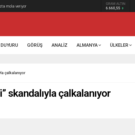
GRAM ALTIN
k kontrol mü, kolonializm mi?
6.660,55
DUYURU
GÖRÜŞ
ANALİZ
ALMANYA
ÜLKELER
la çalkalanıyor
” skandalıyla çalkalanıyor