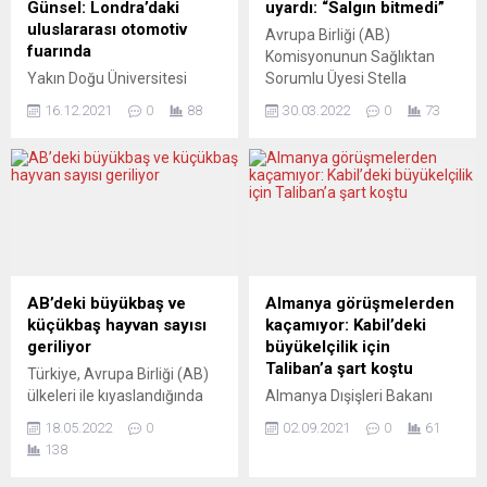
Günsel: Londra’daki
uyardı: “Salgın bitmedi”
Rusya’ya karşı yaptırımların
Belgesel, ödüllü yönetmen
uluslararası otomotiv
Avrupa Birliği (AB)
gerektiği müddetçe gelecek
Nebil Özgentürk’ün iki yılı
fuarında
Komisyonunun Sağlıktan
hafta ve aylarda süreceğini
aşkın süren yoğun
Yakın Doğu Üniversitesi
Sorumlu Üyesi Stella
kaydetti. Macron, G7
çalışmasıyla, kapsamlı arşiv
tarafından tasarlanan,
Kyriakides, Covid-19
zirvesinde Ukrayna’nın
araştırmaları ve...
16.12.2021
0
88
30.03.2022
0
73
geliştirilen ve üretilen Kuzey
salgınının sürdüğünü, bazı
yeniden...
Kıbrıs Türk Cumhuriyeti’nin
üye ülkelerde vaka
(KKTC) ilk yerli otomobili
sayılarının arttığını söyledi.
Günsel, İngiltere’nin başkenti
Kyriakides, AB sağlık
Londra’da
bakanlarının Ukrayna
otomobilseverlere tanıtıldı.
savaşının sağlık boyutunu
KKTC’de geliştirilen yüzde
ele aldığı toplantının
100 elektrikli otomobil
ardından basın toplantısı
markası Günsel’in ilk modeli
düzenledi. Bakanların
AB’deki büyükbaş ve
Almanya görüşmelerden
B9, Londra’da düzenlenen
Ukraynalı yetişkin ve
küçükbaş hayvan sayısı
kaçamıyor: Kabil’deki
Elektrikli Araçlar Fuarı’nda
çocuklara yönelik Covid-19
geriliyor
büyükelçilik için
(London Ev Show) yer aldı.
dahil çeşitli hastalıklara karşı
Taliban’a şart koştu
Türkiye, Avrupa Birliği (AB)
Yakın Doğu Üniversitesi
aşılama ihtiyacını tartıştığını
ülkeleri ile kıyaslandığında
Almanya Dışişleri Bakanı
bünyesinde oluşturulan
belirten...
küçükbaş ve büyükbaş
Maas, Almanya’nın
“Yakın...
18.05.2022
0
02.09.2021
0
61
hayvan sayısında lider
Kabil’deki büyükelçiliğini
138
konumda. Avrupa İstatistik
yeniden açabileceğini
Ofisi (Eurostat), AB
söyleyerek, “Siyasi açıdan