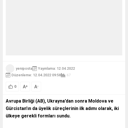
yeniposta
Yayınlama: 12.04.2022
Düzenleme: 12.04.2022 09:58
67
A
A
+
-
0
Avrupa Birliği (AB), Ukrayna’dan sonra Moldova ve
Gürcistan’ın da üyelik süreçlerinin ilk adımı olarak, iki
ülkeye gerekli formları sundu.