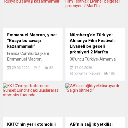
Emmanuel Macron, yine:
Nürnberg’de Türkiye-
“Rusya bu savaşı
Almanya Film Festivali:
kazanmamalı”
Livaneli belgeseli
prömiyeri 2 Mart’ta
Fransa Cumhurbaşkanı
Emmanuel Macron,
30’uncu Türkiye-Almanya
Rusya’nın savaşı
Film Festivali’nin “Sinema
29.06.2022
0
85
17.02.2026
kazanmaması gerektiğini
Dünyaları” programı, Nebil
yorumlar kapalı
186
söyledi. Almanya’nın
Özgentürk’ün yönettiği
Bavyera eyaletinde Elmau
“Livaneli: Barışa ve
Sarayı’nda düzenlenen G7
Özgürlüğe Adanmış Bir
Liderler Zirvesi’nin son
Yaşam” belgeselinin
günündeki basın
uluslararası prömiyerine ev
toplantısında konuşan
sahipliği yapıyor. Zülfü
Macron, Rusya’nın savaşı
Livaneli, filmin gösterimi için
kazanmaması gerektiğini
festivalin 30’uncu yılı
bildirdi. Macron, Ukrayna’ya
kapsamında Nürnberg’de
KKTC’nin yerli otomobili
AB’nin sağlık yetkilisi
desteklerin yanı sıra
izleyiciyle buluşacak