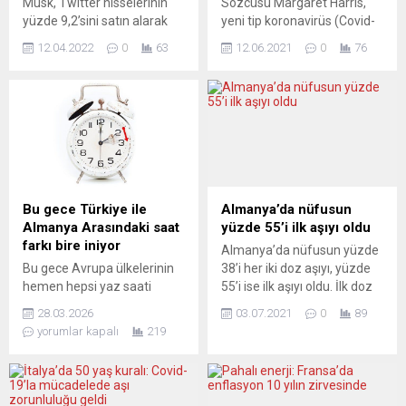
Musk, Twitter hisselerinin
Sözcüsü Margaret Harris,
yüzde 9,2’sini satın alarak
yeni tip koronavirüs (Covid-
çevrimiçi platformun en
19) aşısı yaptırdıktan sonra
12.04.2022
0
63
12.06.2021
0
76
büyük hissedarı haline geldi.
da maske takılması
Ancak Musk, denetleme
gerektiğini belirterek,
kurulu üyesi olmama kararı
”İstediğimiz şey (virüsün)
aldı. Multimilyarder
bulaşmasını azaltmak.
yatırımcı, hizmetin ifade
Dolayısıyla aşıların
özgürlüğünü kısıtladığı
bulaşmayı önleyip
konusunda defalarca kez
önlemeyeceğini (henüz)
eleştiride bulunmuştu.
bilmiyoruz” dedi. Harris, BM
Yorumcular, gelecekte
Cenevre Ofisi’nde
Bu gece Türkiye ile
Almanya’da nüfusun
Twitter’ı nelerin beklediği
düzenlenen haftalık olağan
Almanya Arasındaki saat
yüzde 55’i ilk aşıyı oldu
konusunda şüpheli. ECO –
basın toplantısında, Covid-
farkı bire iniyor
Almanya’da nüfusun yüzde
ECONOMIA ONLINE
19 salgınına ilişkin soruları
Bu gece Avrupa ülkelerinin
38’i her iki doz aşıyı, yüzde
(Portekiz) BİR...
cevapladı. “Mevcut aşılar,
hemen hepsi yaz saati
55’i ise ilk aşıyı oldu. İlk doz
virüs bulaşması...
uygulamasına geçiyor. Her
aşılamada Bremen eyaleti
28.03.2026
03.07.2021
0
89
sene olduğu gibi mart ayının
ilk, Saksonya eyaleti ise son
yorumlar kapalı
219
son cumartesini pazara
sırada. Robert Koch
bağlayan gece, yani bu gece
Enstitüsü’nün açıklamasına
saatler 02.00’den 03.00’e
göre Almanya’da nüfusun
getirilerek, bir saat ileri
yüzde 38’i iki doz aşıyı da