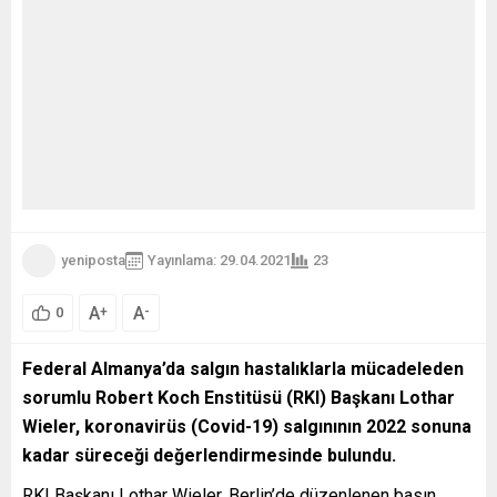
yeniposta
Yayınlama: 29.04.2021
23
A
A
+
-
0
Federal Almanya’da salgın hastalıklarla mücadeleden
sorumlu Robert Koch Enstitüsü (RKI) Başkanı Lothar
Wieler, koronavirüs (Covid-19) salgınının 2022 sonuna
kadar süreceği değerlendirmesinde bulundu.
RKI Başkanı Lothar Wieler, Berlin’de düzenlenen basın