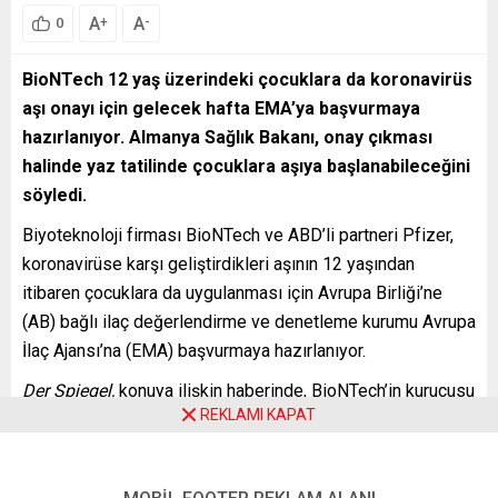
A
A
+
-
0
BioNTech 12 yaş üzerindeki çocuklara da koronavirüs
aşı onayı için gelecek hafta EMA’ya başvurmaya
hazırlanıyor. Almanya Sağlık Bakanı, onay çıkması
halinde yaz tatilinde çocuklara aşıya başlanabileceğini
söyledi.
Biyoteknoloji firması BioNTech ve ABD’li partneri Pfizer,
koronavirüse karşı geliştirdikleri aşının 12 yaşından
itibaren çocuklara da uygulanması için Avrupa Birliği’ne
(AB) bağlı ilaç değerlendirme ve denetleme kurumu Avrupa
İlaç Ajansı’na (EMA) başvurmaya hazırlanıyor.
Der Spiegel,
konuya ilişkin haberinde, BioNTech’in kurucusu
REKLAMI KAPAT
Uğur Şahin’in “Şartlı onay için 12-15 yaş arasındakilere
ilişkin araştırma verilerini ABD’ye ilettik, Avrupa’da da
başvuru için son aşamadayız” sözlerini aktardı.