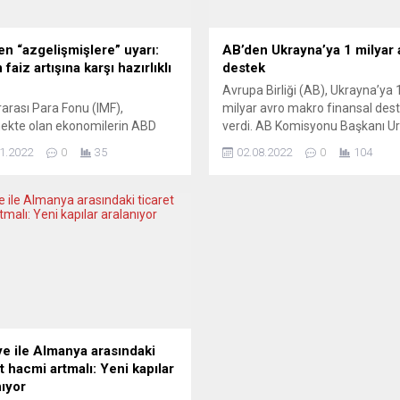
en “azgelişmişlere” uyarı:
AB’den Ukrayna’ya 1 milyar 
 faiz artışına karşı hazırlıklı
destek
Avrupa Birliği (AB), Ukrayna’ya 
rarası Para Fonu (IMF),
milyar avro makro finansal des
ekte olan ekonomilerin ABD
verdi. AB Komisyonu Başkanı Ur
 Bankası’nın (Fed) faiz artışına
von der Leyen, sosyal medya
1.2022
0
35
02.08.2022
0
104
hazırlık yapması gerektiğini
hesabından, Ukrayna ekonomis
ti. IMF yöneticileri Stephan
yardımcı olmak için hazırlanan
ger, Kenneth Kang ve Helena
finansal yardıma ilişkin paylaş
, Fed’in para politikasını
bulundu. “Ukrayna’ya 500 milyo
tırmasına ilişkin ortak bir blog
ilave makro finansal yardımda
 kaleme aldı. Yazıda, Fed’in
bulunduk” ifadesini kullanan vo
enden daha hızlı hareket
Leyen, Ukrayna’ya yarın 500...
nin finansal piyasaları
leceği,...
ye ile Almanya arasındaki
t hacmi artmalı: Yeni kapılar
nıyor