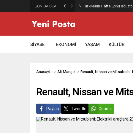
SON DAKİKA
Türkiye’nin Hafta Sonu ağusto
SİYASET
EKONOMİ
YAŞAM
KÜLTÜR
Anasayfa
Alt Manşet
Renault, Nissan ve Mitsubishi: E
Renault, Nissan ve Mitsu
Paylaş
Tweetle
Gönder