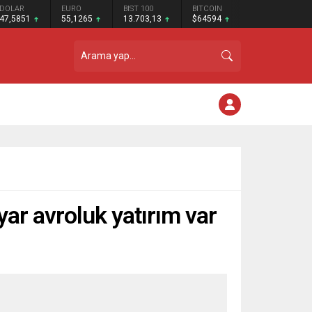
DOLAR
EURO
BIST 100
BITCOIN
47,5851
55,1265
13.703,13
$64594
yar avroluk yatırım var