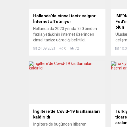
Hollanda’da cinsel taciz salgını:
IMF’d
İnternet affetmiyor
Fed’in
olun
Hollanda’da 2020 yılında 750 binden
fazla yetişkinin internet üzerinden
Ulusla
cinsel tacize uğradığı belirtildi.
gelişm
Hollanda İstatistik Kurumu (CBS) bir
Merkez
24.09.2021
0
72
10.0
rapor yayımlayarak, geçen yıl ülkedeki
karşı 
yetişkin nüfusun yüzde 5’ten
belirt
fazlasının internette cinsel tacize
Dannin
maruz kaldığını gösterdi. Kadınlarda
Poirson
internet üzerinden taciz vakaları
sıkılaş
yüzde 6,7, erkeklerde ise yüzde 4,1
yazısı
olarak kaydedildi. Taciz vakalarının
beklen
genç...
etmesi
sarsabi
İngiltere’de Covid-19 kısıtlamaları
Türki
kaldırıldı
ticare
arala
İngiltere’de bugünden itibaren