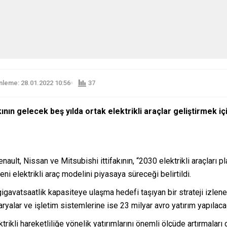
leme: 28.01.2022 10:56
37
ının gelecek beş yılda ortak elektrikli araçlar geliştirmek iç
enault, Nissan ve Mitsubishi ittifakının, “2030 elektrikli araçlar
i elektrikli araç modelini piyasaya süreceği belirtildi.
avatsaatlik kapasiteye ulaşma hedefi taşıyan bir strateji izlen
aryalar ve işletim sistemlerine ise 23 milyar avro yatırım yapılaca
rikli hareketliliğe yönelik yatırımlarını önemli ölçüde artırmaları 