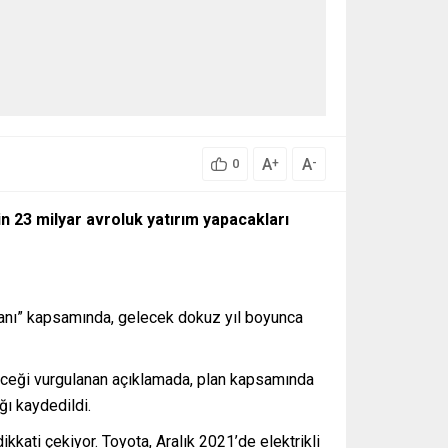
A
A
+
-
0
in 23 milyar avroluk yatırım yapacakları
ı planı” kapsamında, gelecek dokuz yıl boyunca
eceği vurgulanan açıklamada, plan kapsamında
ğı kaydedildi.
dikkati çekiyor. Toyota, Aralık 2021’de elektrikli