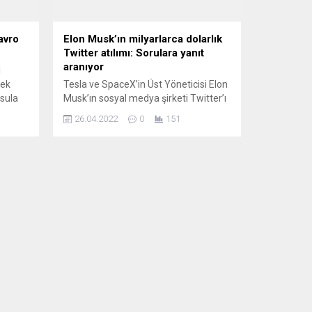
avro
Elon Musk’ın milyarlarca dolarlık
Twitter atılımı: Sorulara yanıt
aranıyor
1
tek
Tesla ve SpaceX’in Üst Yöneticisi Elon
sula
Musk’ın sosyal medya şirketi Twitter’ı
toplam servetinin 5’te birini gözden
26.04.2022
0
151
ine
çıkararak satın almak için anlaşması
 makro
büyük ses getirirken, Twitter’da yeni
ımda
bir dönemin de kapısı aralandı.
n avro
Twitter yönetim kurulu, dün Elon
Musk’ın sosyal medya şirketini satın
n der
almak için hisse başına 54,20 dolarlık
teklifini kabul...