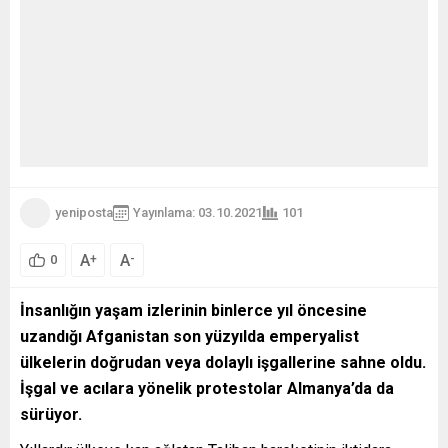
yeniposta
Yayınlama: 03.10.2021
101
A
A
+
-
0
İnsanlığın yaşam izlerinin binlerce yıl öncesine
uzandığı Afganistan son yüzyılda emperyalist
ülkelerin doğrudan veya dolaylı işgallerine sahne oldu.
İşgal ve acılara yönelik protestolar Almanya’da da
sürüyor.