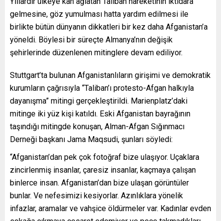
Yıllardır ülkeye kan ağlatan Taliban hareketinin iktidara
gelmesine, göz yumulması hatta yardım edilmesi ile
birlikte bütün dünyanın dikkatleri bir kez daha Afganistan’a
yöneldi. Böylesi bir süreçte Almanya’nın değişik
şehirlerinde düzenlenen mitinglere devam ediliyor.
Stuttgart’ta bulunan Afganistanlıların girişimi ve demokratik
kurumların çağrısıyla “Taliban’ı protesto-Afgan halkıyla
dayanışma” mitingi gerçekleştirildi. Marienplatz’daki
mitinge iki yüz kişi katıldı. Eski Afganistan bayrağının
taşındığı mitingde konuşan, Alman-Afgan Sığınmacı
Derneği başkanı Jama Maqsudi, şunları söyledi:
“Afganistan’dan pek çok fotoğraf bize ulaşıyor. Uçaklara
zincirlenmiş insanlar, çaresiz insanlar, kaçmaya çalışan
binlerce insan. Afganistan’dan bize ulaşan görüntüler
bunlar. Ve nefesimizi kesiyorlar. Azınlıklara yönelik
infazlar, aramalar ve vahşice öldürmeler var. Kadınlar evden