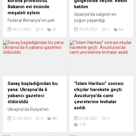
korona protestosu:
gölgesinde seçim: Rekor
Bakanın evi önünde
katılım
meşaleli eylem
İspanya’da salgının en
Federal Almanya’nın pek
yoğun yaşandığı
çok kentinde, koronavirüs
bölgelerden biri olan
06.12.2021
0
47
05.05.2021
0
64
(Covid-19) önlemlerine karşı
Madrid’de seçimlere rekor
hafta sonunda da gösteriler
katılım gösterildi. Madrid’de
düzenlendi. Hamburg,
salgının yoğunluğuna
Berlin, Potsdam, Hannover,
rağmen, yaklaşık 5 milyon
Frankfurt am Main ve Trier
seçmenin kayıtlı olduğu
kentlerinde toplanan
yerel parlamento seçimine
binlerce kişi yeni Covid-19
rekor katılım olması dikkat
önlemlerini protesto etti.
çekti. Salgın nedeniyle 25
Hamburg’daki gösteriye
Ekim 2020’den bu yana
Savaş başladığından bu
“İslam Haritası” sonrası
yaklaşık 5 bin kişinin katıldığı
olağanüstü hal (OHAL)
yana: Ukrayna’da 6
ırkçılar harekete geçti:
öğrenildi. Gösterilerin
uygulayan İspanya’da, ülke
yabancı gazeteci
Avusturya’da cami
kentlerdeki ulaşımı da yer
genelinde uygulanan gece
öldürüldü
çevrelerine levhalar
yer olumsuz etkilediğine
sokağa çıkma yasağı,...
asıldı
Ukrayna’da Rusya’nın
tanık...
saldırılarının başladığı
Avusturya’nın başkenti
21.03.2022
0
88
02.06.2021
0
günden bu yana ülkede
Viyana’daki çok sayıda
118
görev yapan 6 yabancı
camiye yakın yerlere “Dikkat
uyruklu gazetecinin,
siyasal İslam