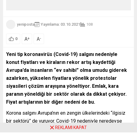
yeniposta
Yayınlama: 03.10.2021
108
A
A
+
-
0
Yeni tip koronavirüs (Covid-19) salgını nedeniyle
konut fiyatları ve kiraların rekor artış kaydettiği
Avrupa’da insanların “ev sahibi” olma umudu giderek
azalırken, yükselen fiyatlara yönelik protestolar
siyasileri çözüm arayışına yöneltiyor. Emlak, kara
paranın yöneldiği bir sektör olarak da dikkat çekiyor.
Fiyat artışlarının bir diğer nedeni de bu.
Korona salgını Avrupa’nın en zengin ülkelerindeki “ilgisiz
bir sektörü” de vuruyor. Covid-19 nedeniyle neredeyse
REKLAMI KAPAT
bütün Avrupa ülkelerinde konut fiyatları ve kiralar hızla
artarken, salgın, toplumsal eşitlik ve finansal istikrara