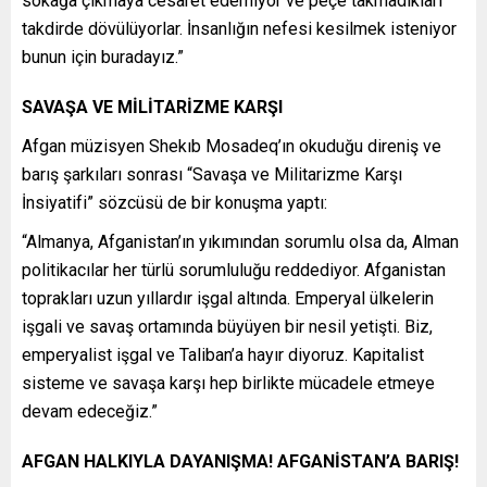
sokağa çıkmaya cesaret edemiyor ve peçe takmadıkları
takdirde dövülüyorlar. İnsanlığın nefesi kesilmek isteniyor
bunun için buradayız.”
SAVAŞA VE MİLİTARİZME KARŞI
Afgan müzisyen Shekıb Mosadeq’ın okuduğu direniş ve
barış şarkıları sonrası “Savaşa ve Militarizme Karşı
İnsiyatifi” sözcüsü de bir konuşma yaptı:
“Almanya, Afganistan’ın yıkımından sorumlu olsa da, Alman
politikacılar her türlü sorumluluğu reddediyor. Afganistan
toprakları uzun yıllardır işgal altında. Emperyal ülkelerin
işgali ve savaş ortamında büyüyen bir nesil yetişti. Biz,
emperyalist işgal ve Taliban’a hayır diyoruz. Kapitalist
sisteme ve savaşa karşı hep birlikte mücadele etmeye
devam edeceğiz.”
AFGAN HALKIYLA DAYANIŞMA! AFGANİSTAN’A BARIŞ!